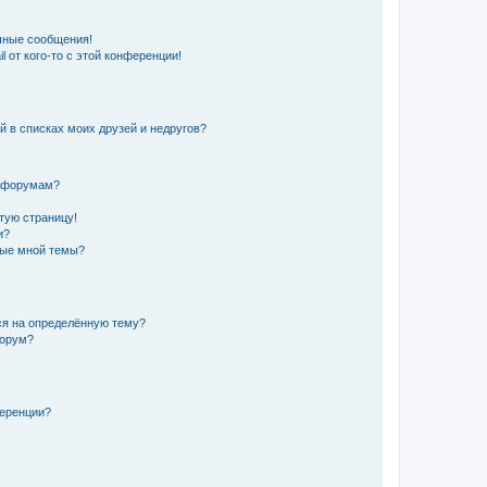
чные сообщения!
 от кого-то с этой конференции!
й в списках моих друзей и недругов?
и форумам?
стую страницу!
и?
ные мной темы?
ься на определённую тему?
форум?
ференции?