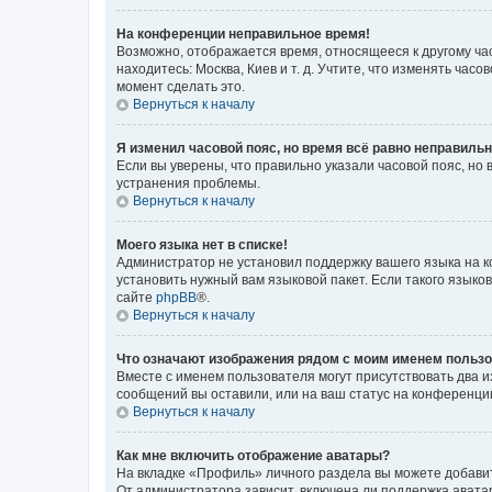
На конференции неправильное время!
Возможно, отображается время, относящееся к другому часо
находитесь: Москва, Киев и т. д. Учтите, что изменять час
момент сделать это.
Вернуться к началу
Я изменил часовой пояс, но время всё равно неправильн
Если вы уверены, что правильно указали часовой пояс, н
устранения проблемы.
Вернуться к началу
Моего языка нет в списке!
Администратор не установил поддержку вашего языка на к
установить нужный вам языковой пакет. Если такого языко
сайте
phpBB
®.
Вернуться к началу
Что означают изображения рядом с моим именем польз
Вместе с именем пользователя могут присутствовать два и
сообщений вы оставили, или на ваш статус на конференции
Вернуться к началу
Как мне включить отображение аватары?
На вкладке «Профиль» личного раздела вы можете добавит
От администратора зависит, включена ли поддержка аватар