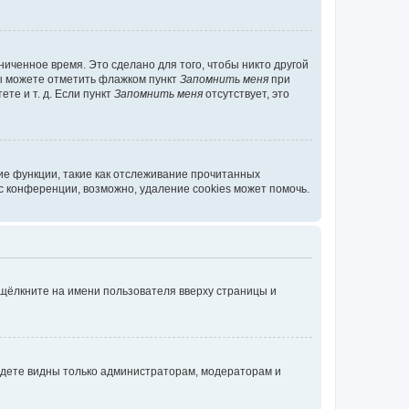
иченное время. Это сделано для того, чтобы никто другой
вы можете отметить флажком пункт
Запомнить меня
при
те и т. д. Если пункт
Запомнить меня
отсутствует, это
ие функции, такие как отслеживание прочитанных
 конференции, возможно, удаление cookies может помочь.
 щёлкните на имени пользователя вверху страницы и
будете видны только администраторам, модераторам и