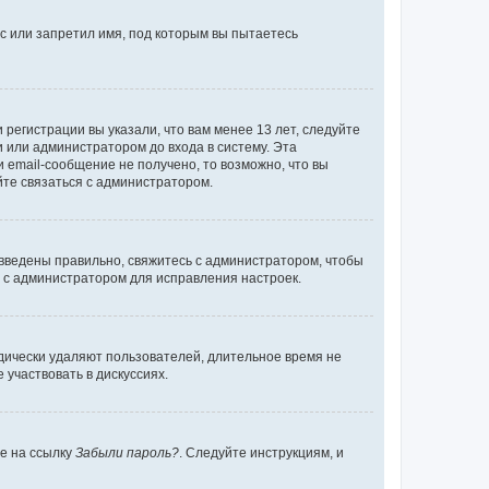
с или запретил имя, под которым вы пытаетесь
регистрации вы указали, что вам менее 13 лет, следуйте
 или администратором до входа в систему. Эта
 email-сообщение не получено, то возможно, что вы
йте связаться с администратором.
 введены правильно, свяжитесь с администратором, чтобы
ь с администратором для исправления настроек.
дически удаляют пользователей, длительное время не
участвовать в дискуссиях.
те на ссылку
Забыли пароль?
. Следуйте инструкциям, и