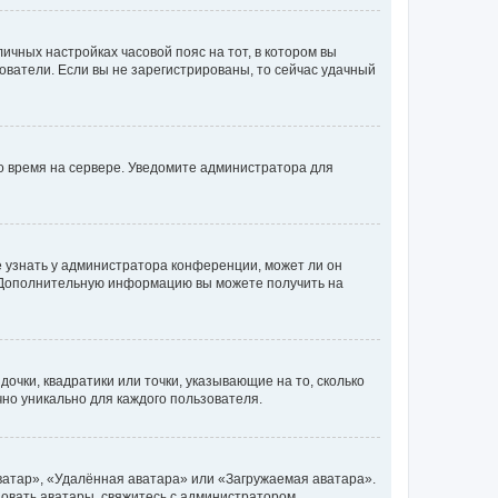
личных настройках часовой пояс на тот, в котором вы
ьзователи. Если вы не зарегистрированы, то сейчас удачный
но время на сервере. Уведомите администратора для
е узнать у администратора конференции, может ли он
к. Дополнительную информацию вы можете получить на
очки, квадратики или точки, указывающие на то, сколько
чно уникально для каждого пользователя.
ватар», «Удалённая аватара» или «Загружаемая аватара».
ьзовать аватары, свяжитесь с администратором