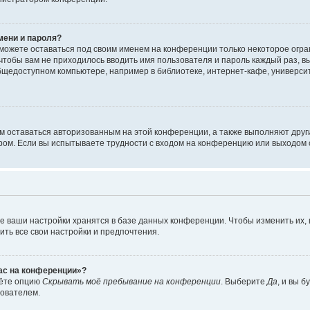
мени и пароля?
сможете оставаться под своим именем на конференции только некоторое огран
 чтобы вам не приходилось вводить имя пользователя и пароль каждый раз, 
щедоступном компьютере, например в библиотеке, интернет-кафе, университе
ам оставаться авторизованным на этой конференции, а также выполняют друг
ом. Если вы испытываете трудности с входом на конференцию или выходом с
е ваши настройки хранятся в базе данных конференции. Чтобы изменить их,
ить все свои настройки и предпочтения.
час на конференции»?
дёте опцию
Скрывать моё пребывание на конференции
. Выберите
Да
, и вы 
зователем.