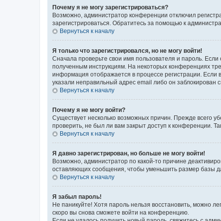
Почему я не могу зарегистрироваться?
Возможно, администратор конференции отключил регистрац
зарегистрироваться. Обратитесь за помощью к администр
Вернуться к началу
Я только что зарегистрировался, но не могу войти!
Сначала проверьте свои имя пользователя и пароль. Если 
полученным инструкциям. На некоторых конференциях треб
информация отображается в процессе регистрации. Если в
указали неправильный адрес email либо он заблокирован с
Вернуться к началу
Почему я не могу войти?
Существует несколько возможных причин. Прежде всего уб
проверить, не был ли вам закрыт доступ к конференции. 
Вернуться к началу
Я давно зарегистрирован, но больше не могу войти!
Возможно, администратор по какой-то причине деактивиро
оставляющих сообщения, чтобы уменьшить размер базы дан
Вернуться к началу
Я забыл пароль!
Не паникуйте! Хотя пароль нельзя восстановить, можно л
скоро вы снова сможете войти на конференцию.
Если не удалось получить новый пароль, свяжитесь с адм