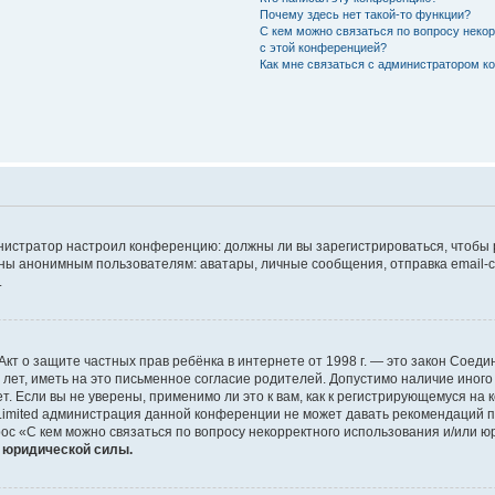
Почему здесь нет такой-то функции?
С кем можно связаться по вопросу неко
с этой конференцией?
Как мне связаться с администратором 
дминистратор настроил конференцию: должны ли вы зарегистрироваться, чтобы
 анонимным пользователям: аватары, личные сообщения, отправка email-сооб
.
 или Акт о защите частных прав ребёнка в интернете от 1998 г. — это закон Со
т, иметь на это письменное согласие родителей. Допустимо наличие иного
 Если вы не уверены, применимо ли это к вам, как к регистрирующемуся на 
Limited администрация данной конференции не может давать рекомендаций 
ос «С кем можно связаться по вопросу некорректного использования и/или ю
т юридической силы.