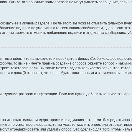
ию. Учтите, что обычные пользователи не могут удалить сообщение, если на 
создать её в личном разделе. После этого вы можете отметить флажком пун
обавление подписи по умолчанию ко всем вашим сообщениям, сделав соотве
а это, вы сможете отменить добавление подписи в отдельных сообщениях, у
я темы щёлкните на вкладке или перейдите в форму
Создать опрос
под осно
 формы, то вы не имеете прав на создание опросов. Укажите вопрос и как ми
троке текстового поля. Вы также можете задать количество вариантов, котор
оса в днях (0 означает, что опрос будет постоянным) и возможность пользо
я администратором конференции. Если вам нужно добавить количество вари
только их создателями, модераторами или администраторами. Для редактиров
 никто не успел проголосовать, то вы можете удалить опрос или отредактиров
огут отредактировать или удалить опрос. Это сделано для того, чтобы нель