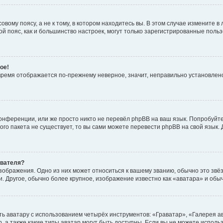
вому поясу, а не к тому, в котором находитесь вы. В этом случае измените в 
овой пояс, как и большинство настроек, могут только зарегистрированные пол
ое!
о время отображается по-прежнему неверное, значит, неправильно установле
онференции, или же просто никто не перевёл phpBB на ваш язык. Попробуйт
вого пакета не существует, то вы сами можете перевести phpBB на свой язы
ователя?
зображения. Одно из них может относиться к вашему званию, обычно это звёзд
. Другое, обычно более крупное, изображение известно как «аватара» и обы
ь аватару с использованием четырёх инструментов: «Граватар», «Галерея а
, а также какие типы аватар могут быть доступны. Если вы не можете испол