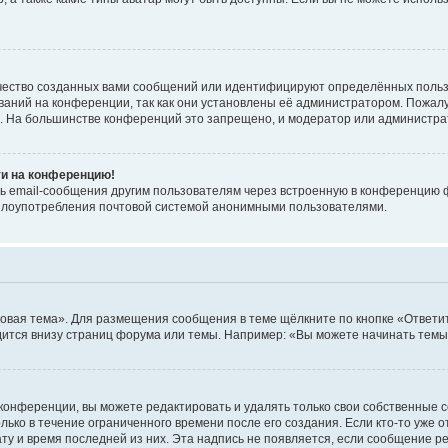
чество созданных вами сообщений или идентифицируют определённых польз
аний на конференции, так как они установлены её администратором. Пожал
е. На большинстве конференций это запрещено, и модератор или администра
ти на конференцию!
ь email-сообщения другим пользователям через встроенную в конференцию ф
ь злоупотребления почтовой системой анонимными пользователями.
овая тема». Для размещения сообщения в теме щёлкните по кнопке «Ответит
ится внизу страниц форума или темы. Например: «Вы можете начинать темы»
конференции, вы можете редактировать и удалять только свои собственные 
ько в течение ограниченного времени после его создания. Если кто-то уже 
дату и время последней из них. Эта надпись не появляется, если сообщение 