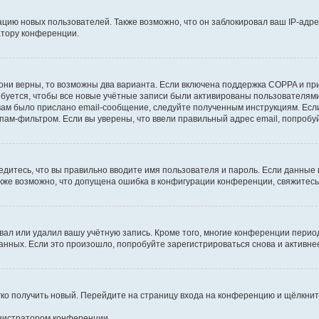
ию новых пользователей. Также возможно, что он заблокировал ваш IP-адре
атору конференции.
они верны, то возможны два варианта. Если включена поддержка COPPA и при 
уется, чтобы все новые учётные записи были активированы пользователями
ам было прислано email-сообщение, следуйте полученным инструкциям. Если
пам-фильтром. Если вы уверены, что ввели правильный адрес email, попробу
едитесь, что вы правильно вводите имя пользователя и пароль. Если данные
Также возможно, что допущена ошибка в конфигурации конференции, свяжитес
вал или удалил вашу учётную запись. Кроме того, многие конференции перио
ных. Если это произошло, попробуйте зарегистрироваться снова и активнее 
егко получить новый. Перейдите на страницу входа на конференцию и щёлкни
инистратором конференции.