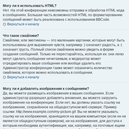
Могу ли я использовать HTML?
Нет. На этой конференции невозможны отправка и обработка HTML-кода
в сообщениях. Большая часть возможностей HTML по форматированию
сообщений может быть реализована с использованием BBCode.
Вернуться к началу
Что такое смайлики?
Смайлики, или эмотиконы — это маленькие картинки, которые могут быть
использованы для выражения чувств, например :) означает радость, а :(
означает грусть. Полный список смайликов можно увидеть в форме
создания сообщений. Только не перестарайтесь, используя их: они легко
могут сделать сообщение нечитаемым, и модератор может
отредактировать ваше сообщение или вообще удалить его.
Администратор конференции также может ограничить количество
смайликов, которое можно использовать в сообщении.
Вернуться к началу
Могу ли я добавлять изображения к сообщениям?
Да, вы можете размещать изображения в ваших сообщениях. Если
администратор разрешил добавлять вложения, вы можете загрузить
изображение на конференцию. Если нет, вы должны указать ссылку на
изображение, сохранённое на общедоступном веб-сервере. Пример
ссылки: http://www.example.com/my-picture.gif. Вы не можете указывать
ссылку ни на изображения, хранящиеся на вашем компьютере (если он не
является общедоступным сервером), ни на изображения, для доступа к
которым необходима аутентификация, как, например, на почтовые ящики