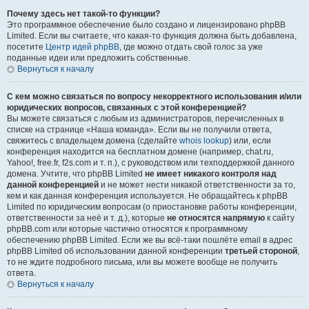
Почему здесь нет такой-то функции?
Это программное обеспечение было создано и лицензировано phpBB
Limited. Если вы считаете, что какая-то функция должна быть добавлена,
посетите
Центр идей phpBB
, где можно отдать свой голос за уже
поданные идеи или предложить собственные.
Вернуться к началу
С кем можно связаться по вопросу некорректного использования и/или
юридических вопросов, связанных с этой конференцией?
Вы можете связаться с любым из администраторов, перечисленных в
списке на странице «Наша команда». Если вы не получили ответа,
свяжитесь с владельцем домена (сделайте
whois lookup
) или, если
конференция находится на бесплатном домене (например, chat.ru,
Yahoo!, free.fr, f2s.com и т. п.), с руководством или техподдержкой данного
домена. Учтите, что phpBB Limited
не имеет никакого контроля над
данной конференцией
и не может нести никакой ответственности за то,
кем и как данная конференция используется. Не обращайтесь к phpBB
Limited по юридическим вопросам (о приостановке работы конференции,
ответственности за неё и т. д.), которые
не относятся напрямую
к сайту
phpBB.com или которые частично относятся к программному
обеспечению phpBB Limited. Если же вы всё-таки пошлёте email в адрес
phpBB Limited об использовании данной конференции
третьей стороной
,
то не ждите подробного письма, или вы можете вообще не получить
ответа.
Вернуться к началу