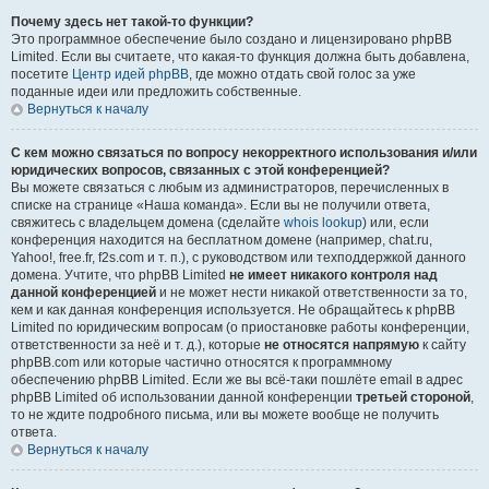
Почему здесь нет такой-то функции?
Это программное обеспечение было создано и лицензировано phpBB
Limited. Если вы считаете, что какая-то функция должна быть добавлена,
посетите
Центр идей phpBB
, где можно отдать свой голос за уже
поданные идеи или предложить собственные.
Вернуться к началу
С кем можно связаться по вопросу некорректного использования и/или
юридических вопросов, связанных с этой конференцией?
Вы можете связаться с любым из администраторов, перечисленных в
списке на странице «Наша команда». Если вы не получили ответа,
свяжитесь с владельцем домена (сделайте
whois lookup
) или, если
конференция находится на бесплатном домене (например, chat.ru,
Yahoo!, free.fr, f2s.com и т. п.), с руководством или техподдержкой данного
домена. Учтите, что phpBB Limited
не имеет никакого контроля над
данной конференцией
и не может нести никакой ответственности за то,
кем и как данная конференция используется. Не обращайтесь к phpBB
Limited по юридическим вопросам (о приостановке работы конференции,
ответственности за неё и т. д.), которые
не относятся напрямую
к сайту
phpBB.com или которые частично относятся к программному
обеспечению phpBB Limited. Если же вы всё-таки пошлёте email в адрес
phpBB Limited об использовании данной конференции
третьей стороной
,
то не ждите подробного письма, или вы можете вообще не получить
ответа.
Вернуться к началу