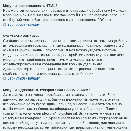
Могу ли я использовать HTML?
Нет. На этой конференции невозможны отправка и обработка HTML-кода
в сообщениях. Большая часть возможностей HTML по форматированию
сообщений может быть реализована с использованием BBCode.
Вернуться к началу
Что такое смайлики?
Смайлики, или эмотиконы — это маленькие картинки, которые могут быть
использованы для выражения чувств, например :) означает радость, а :(
означает грусть. Полный список смайликов можно увидеть в форме
создания сообщений. Только не перестарайтесь, используя их: они легко
могут сделать сообщение нечитаемым, и модератор может
отредактировать ваше сообщение или вообще удалить его.
Администратор конференции также может ограничить количество
смайликов, которое можно использовать в сообщении.
Вернуться к началу
Могу ли я добавлять изображения к сообщениям?
Да, вы можете размещать изображения в ваших сообщениях. Если
администратор разрешил добавлять вложения, вы можете загрузить
изображение на конференцию. Если нет, вы должны указать ссылку на
изображение, сохранённое на общедоступном веб-сервере. Пример
ссылки: http://www.example.com/my-picture.gif. Вы не можете указывать
ссылку ни на изображения, хранящиеся на вашем компьютере (если он не
является общедоступным сервером), ни на изображения, для доступа к
которым необходима аутентификация, как, например, на почтовые ящики