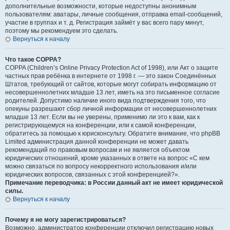
дополнительные возможности, которые недоступны анонимным
пользователям: аватары, личные сообщения, отправка email-сообщений,
участие в группах и т. д. Регистрация займёт у вас всего пару минут,
поэтому мы рекомендуем это сделать.
Вернуться к началу
Что такое COPPA?
COPPA (Children’s Online Privacy Protection Act of 1998), или Акт о защите
частных прав ребёнка в интернете от 1998 г. — это закон Соединённых
Штатов, требующий от сайтов, которые могут собирать информацию от
несовершеннолетних младше 13 лет, иметь на это письменное согласие
родителей. Допустимо наличие иного вида подтверждения того, что
опекуны разрешают сбор личной информации от несовершеннолетних
младше 13 лет. Если вы не уверены, применимо ли это к вам, как к
регистрирующемуся на конференции, или к самой конференции,
обратитесь за помощью к юрисконсульту. Обратите внимание, что phpBB
Limited администрация данной конференции не может давать
рекомендаций по правовым вопросам и не является объектом
юридических отношений, кроме указанных в ответе на вопрос «С кем
можно связаться по вопросу некорректного использования и/или
юридических вопросов, связанных с этой конференцией?».
Примечание переводчика: в России данный акт не имеет юридической
силы.
Вернуться к началу
Почему я не могу зарегистрироваться?
Возможно, администратор конференции отключил регистрацию новых