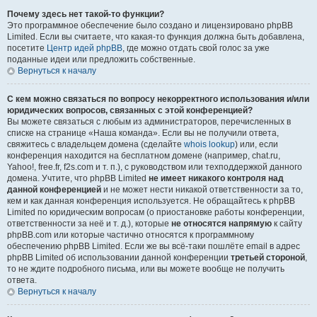
Почему здесь нет такой-то функции?
Это программное обеспечение было создано и лицензировано phpBB
Limited. Если вы считаете, что какая-то функция должна быть добавлена,
посетите
Центр идей phpBB
, где можно отдать свой голос за уже
поданные идеи или предложить собственные.
Вернуться к началу
С кем можно связаться по вопросу некорректного использования и/или
юридических вопросов, связанных с этой конференцией?
Вы можете связаться с любым из администраторов, перечисленных в
списке на странице «Наша команда». Если вы не получили ответа,
свяжитесь с владельцем домена (сделайте
whois lookup
) или, если
конференция находится на бесплатном домене (например, chat.ru,
Yahoo!, free.fr, f2s.com и т. п.), с руководством или техподдержкой данного
домена. Учтите, что phpBB Limited
не имеет никакого контроля над
данной конференцией
и не может нести никакой ответственности за то,
кем и как данная конференция используется. Не обращайтесь к phpBB
Limited по юридическим вопросам (о приостановке работы конференции,
ответственности за неё и т. д.), которые
не относятся напрямую
к сайту
phpBB.com или которые частично относятся к программному
обеспечению phpBB Limited. Если же вы всё-таки пошлёте email в адрес
phpBB Limited об использовании данной конференции
третьей стороной
,
то не ждите подробного письма, или вы можете вообще не получить
ответа.
Вернуться к началу