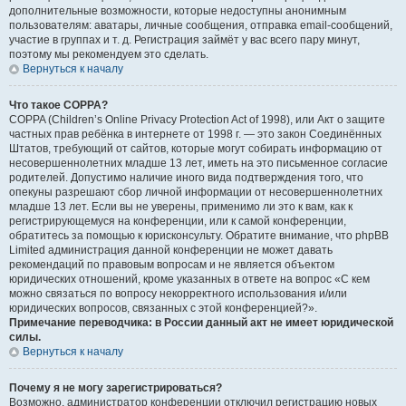
дополнительные возможности, которые недоступны анонимным
пользователям: аватары, личные сообщения, отправка email-сообщений,
участие в группах и т. д. Регистрация займёт у вас всего пару минут,
поэтому мы рекомендуем это сделать.
Вернуться к началу
Что такое COPPA?
COPPA (Children’s Online Privacy Protection Act of 1998), или Акт о защите
частных прав ребёнка в интернете от 1998 г. — это закон Соединённых
Штатов, требующий от сайтов, которые могут собирать информацию от
несовершеннолетних младше 13 лет, иметь на это письменное согласие
родителей. Допустимо наличие иного вида подтверждения того, что
опекуны разрешают сбор личной информации от несовершеннолетних
младше 13 лет. Если вы не уверены, применимо ли это к вам, как к
регистрирующемуся на конференции, или к самой конференции,
обратитесь за помощью к юрисконсульту. Обратите внимание, что phpBB
Limited администрация данной конференции не может давать
рекомендаций по правовым вопросам и не является объектом
юридических отношений, кроме указанных в ответе на вопрос «С кем
можно связаться по вопросу некорректного использования и/или
юридических вопросов, связанных с этой конференцией?».
Примечание переводчика: в России данный акт не имеет юридической
силы.
Вернуться к началу
Почему я не могу зарегистрироваться?
Возможно, администратор конференции отключил регистрацию новых