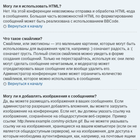
Могу ли я использовать HTML?
Нет. На этой конференции невозможны отправка и обработка HTML-кода
в сообщениях. Большая часть возможностей HTML по форматированию
сообщений может быть реализована с использованием BBCode.
Вернуться к началу
Что такое смайлики?
Смайлики, или эмотиконы — это маленькие картинки, которые могут быть
использованы для выражения чувств, например :) означает радость, а :(
означает грусть. Полный список смайликов можно увидеть в форме
создания сообщений. Только не перестарайтесь, используя их: они легко
могут сделать сообщение нечитаемым, и модератор может
отредактировать ваше сообщение или вообще удалить его.
Администратор конференции также может ограничить количество
смайликов, которое можно использовать в сообщении.
Вернуться к началу
Могу ли я добавлять изображения к сообщениям?
Да, вы можете размещать изображения в ваших сообщениях. Если
администратор разрешил добавлять вложения, вы можете загрузить
изображение на конференцию. Если нет, вы должны указать ссылку на
изображение, сохранённое на общедоступном веб-сервере. Пример
ссылки: http://www.example.com/my-picture.gif. Вы не можете указывать
ссылку ни на изображения, хранящиеся на вашем компьютере (если он не
является общедоступным сервером), ни на изображения, для доступа к
которым необходима аутентификация, как, например, на почтовые ящики