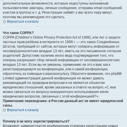
дополнительные возможности, которые недоступны анонимным
пользователям: аватары, личные сообщения, отправка email-сообщений,
участие в группах и т. д. Регистрация займёт у вас всего пару минут,
поэтому мы рекомендуем это сделать.
Вернуться к началу
Что такое COPPA?
COPPA (Children’s Online Privacy Protection Act of 1998), или Акт о защите
частных прав ребёнка в интернете от 1998 г. — это закон Соединённых
Штатов, требующий от сайтов, которые могут собирать информацию от
несовершеннолетних младше 13 лет, иметь на это письменное согласие
родителей. Допустимо наличие иного вида подтверждения того, что
опекуны разрешают сбор личной информации от несовершеннолетних
младше 13 лет. Если вы не уверены, применимо ли это к вам, как к
регистрирующемуся на конференции, или к самой конференции,
обратитесь за помощью к юрисконсульту. Обратите внимание, что phpBB
Limited администрация данной конференции не может давать
рекомендаций по правовым вопросам и не является объектом
юридических отношений, кроме указанных в ответе на вопрос «С кем
можно связаться по вопросу некорректного использования и/или
юридических вопросов, связанных с этой конференцией?».
Примечание переводчика: в России данный акт не имеет юридической
силы.
Вернуться к началу
Почему я не могу зарегистрироваться?
Возможно, администратор конференции отключил регистрацию новых