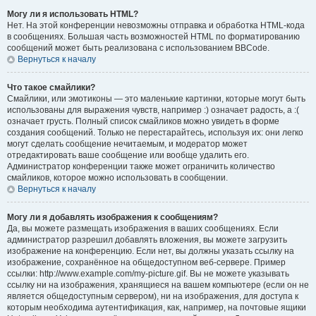
Могу ли я использовать HTML?
Нет. На этой конференции невозможны отправка и обработка HTML-кода
в сообщениях. Большая часть возможностей HTML по форматированию
сообщений может быть реализована с использованием BBCode.
Вернуться к началу
Что такое смайлики?
Смайлики, или эмотиконы — это маленькие картинки, которые могут быть
использованы для выражения чувств, например :) означает радость, а :(
означает грусть. Полный список смайликов можно увидеть в форме
создания сообщений. Только не перестарайтесь, используя их: они легко
могут сделать сообщение нечитаемым, и модератор может
отредактировать ваше сообщение или вообще удалить его.
Администратор конференции также может ограничить количество
смайликов, которое можно использовать в сообщении.
Вернуться к началу
Могу ли я добавлять изображения к сообщениям?
Да, вы можете размещать изображения в ваших сообщениях. Если
администратор разрешил добавлять вложения, вы можете загрузить
изображение на конференцию. Если нет, вы должны указать ссылку на
изображение, сохранённое на общедоступном веб-сервере. Пример
ссылки: http://www.example.com/my-picture.gif. Вы не можете указывать
ссылку ни на изображения, хранящиеся на вашем компьютере (если он не
является общедоступным сервером), ни на изображения, для доступа к
которым необходима аутентификация, как, например, на почтовые ящики