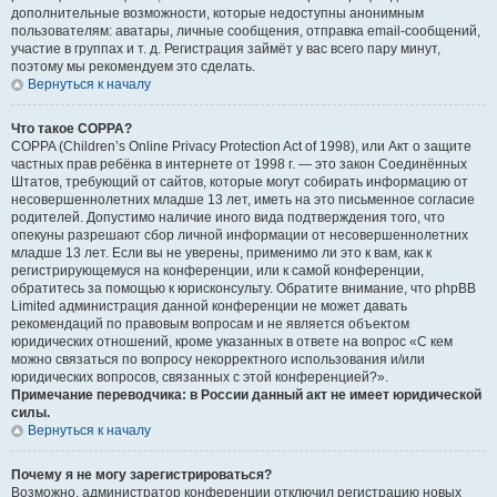
дополнительные возможности, которые недоступны анонимным
пользователям: аватары, личные сообщения, отправка email-сообщений,
участие в группах и т. д. Регистрация займёт у вас всего пару минут,
поэтому мы рекомендуем это сделать.
Вернуться к началу
Что такое COPPA?
COPPA (Children’s Online Privacy Protection Act of 1998), или Акт о защите
частных прав ребёнка в интернете от 1998 г. — это закон Соединённых
Штатов, требующий от сайтов, которые могут собирать информацию от
несовершеннолетних младше 13 лет, иметь на это письменное согласие
родителей. Допустимо наличие иного вида подтверждения того, что
опекуны разрешают сбор личной информации от несовершеннолетних
младше 13 лет. Если вы не уверены, применимо ли это к вам, как к
регистрирующемуся на конференции, или к самой конференции,
обратитесь за помощью к юрисконсульту. Обратите внимание, что phpBB
Limited администрация данной конференции не может давать
рекомендаций по правовым вопросам и не является объектом
юридических отношений, кроме указанных в ответе на вопрос «С кем
можно связаться по вопросу некорректного использования и/или
юридических вопросов, связанных с этой конференцией?».
Примечание переводчика: в России данный акт не имеет юридической
силы.
Вернуться к началу
Почему я не могу зарегистрироваться?
Возможно, администратор конференции отключил регистрацию новых