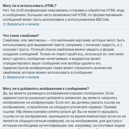
Могу ли я использовать HTML?
Нет. На этой конференции невозможны отправка и обработка HTML-кода
в сообщениях. Большая часть возможностей HTML по форматированию
сообщений может быть реализована с использованием BBCode.
Вернуться к началу
Что такое смайлики?
Смайлики, или эмотиконы — это маленькие картинки, которые могут быть
использованы для выражения чувств, например :) означает радость, а :(
означает грусть. Полный список смайликов можно увидеть в форме
создания сообщений. Только не перестарайтесь, используя их: они легко
могут сделать сообщение нечитаемым, и модератор может
отредактировать ваше сообщение или вообще удалить его.
Администратор конференции также может ограничить количество
смайликов, которое можно использовать в сообщении.
Вернуться к началу
Могу ли я добавлять изображения к сообщениям?
Да, вы можете размещать изображения в ваших сообщениях. Если
администратор разрешил добавлять вложения, вы можете загрузить
изображение на конференцию. Если нет, вы должны указать ссылку на
изображение, сохранённое на общедоступном веб-сервере. Пример
ссылки: http://www.example.com/my-picture.gif. Вы не можете указывать
ссылку ни на изображения, хранящиеся на вашем компьютере (если он не
является общедоступным сервером), ни на изображения, для доступа к
которым необходима аутентификация, как, например, на почтовые ящики