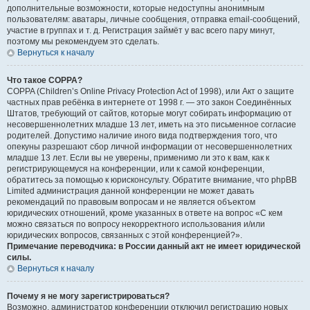
дополнительные возможности, которые недоступны анонимным
пользователям: аватары, личные сообщения, отправка email-сообщений,
участие в группах и т. д. Регистрация займёт у вас всего пару минут,
поэтому мы рекомендуем это сделать.
Вернуться к началу
Что такое COPPA?
COPPA (Children’s Online Privacy Protection Act of 1998), или Акт о защите
частных прав ребёнка в интернете от 1998 г. — это закон Соединённых
Штатов, требующий от сайтов, которые могут собирать информацию от
несовершеннолетних младше 13 лет, иметь на это письменное согласие
родителей. Допустимо наличие иного вида подтверждения того, что
опекуны разрешают сбор личной информации от несовершеннолетних
младше 13 лет. Если вы не уверены, применимо ли это к вам, как к
регистрирующемуся на конференции, или к самой конференции,
обратитесь за помощью к юрисконсульту. Обратите внимание, что phpBB
Limited администрация данной конференции не может давать
рекомендаций по правовым вопросам и не является объектом
юридических отношений, кроме указанных в ответе на вопрос «С кем
можно связаться по вопросу некорректного использования и/или
юридических вопросов, связанных с этой конференцией?».
Примечание переводчика: в России данный акт не имеет юридической
силы.
Вернуться к началу
Почему я не могу зарегистрироваться?
Возможно, администратор конференции отключил регистрацию новых