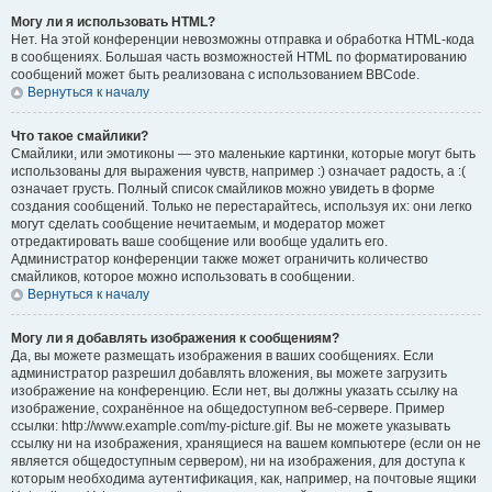
Могу ли я использовать HTML?
Нет. На этой конференции невозможны отправка и обработка HTML-кода
в сообщениях. Большая часть возможностей HTML по форматированию
сообщений может быть реализована с использованием BBCode.
Вернуться к началу
Что такое смайлики?
Смайлики, или эмотиконы — это маленькие картинки, которые могут быть
использованы для выражения чувств, например :) означает радость, а :(
означает грусть. Полный список смайликов можно увидеть в форме
создания сообщений. Только не перестарайтесь, используя их: они легко
могут сделать сообщение нечитаемым, и модератор может
отредактировать ваше сообщение или вообще удалить его.
Администратор конференции также может ограничить количество
смайликов, которое можно использовать в сообщении.
Вернуться к началу
Могу ли я добавлять изображения к сообщениям?
Да, вы можете размещать изображения в ваших сообщениях. Если
администратор разрешил добавлять вложения, вы можете загрузить
изображение на конференцию. Если нет, вы должны указать ссылку на
изображение, сохранённое на общедоступном веб-сервере. Пример
ссылки: http://www.example.com/my-picture.gif. Вы не можете указывать
ссылку ни на изображения, хранящиеся на вашем компьютере (если он не
является общедоступным сервером), ни на изображения, для доступа к
которым необходима аутентификация, как, например, на почтовые ящики