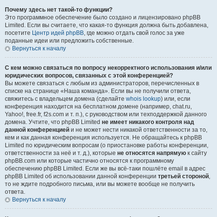
Почему здесь нет такой-то функции?
Это программное обеспечение было создано и лицензировано phpBB
Limited. Если вы считаете, что какая-то функция должна быть добавлена,
посетите
Центр идей phpBB
, где можно отдать свой голос за уже
поданные идеи или предложить собственные.
Вернуться к началу
С кем можно связаться по вопросу некорректного использования и/или
юридических вопросов, связанных с этой конференцией?
Вы можете связаться с любым из администраторов, перечисленных в
списке на странице «Наша команда». Если вы не получили ответа,
свяжитесь с владельцем домена (сделайте
whois lookup
) или, если
конференция находится на бесплатном домене (например, chat.ru,
Yahoo!, free.fr, f2s.com и т. п.), с руководством или техподдержкой данного
домена. Учтите, что phpBB Limited
не имеет никакого контроля над
данной конференцией
и не может нести никакой ответственности за то,
кем и как данная конференция используется. Не обращайтесь к phpBB
Limited по юридическим вопросам (о приостановке работы конференции,
ответственности за неё и т. д.), которые
не относятся напрямую
к сайту
phpBB.com или которые частично относятся к программному
обеспечению phpBB Limited. Если же вы всё-таки пошлёте email в адрес
phpBB Limited об использовании данной конференции
третьей стороной
,
то не ждите подробного письма, или вы можете вообще не получить
ответа.
Вернуться к началу