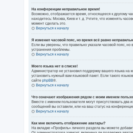
На конференции неправильное время!
Возможно, отображается время, относящееся к другому часо
находитесь: Москва, Киев и т. д. Учтите, что изменять час
момент сделать это.
Вернуться к началу
Я изменил часовой пояс, но время всё равно неправильн
Если вы уверены, что правильно указали часовой пояс, н
устранения проблемы.
Вернуться к началу
Моего языка нет в списке!
Администратор не установил поддержку вашего языка на к
установить нужный вам языковой пакет. Если такого языко
сайте
phpBB
®.
Вернуться к началу
Что означают изображения рядом с моим именем польз
Вместе с именем пользователя могут присутствовать два и
сообщений вы оставили, или на ваш статус на конференции
Вернуться к началу
Как мне включить отображение аватары?
На вкладке «Профиль» личного раздела вы можете добавит
От администратора зависит, включена ли поддержка аватар