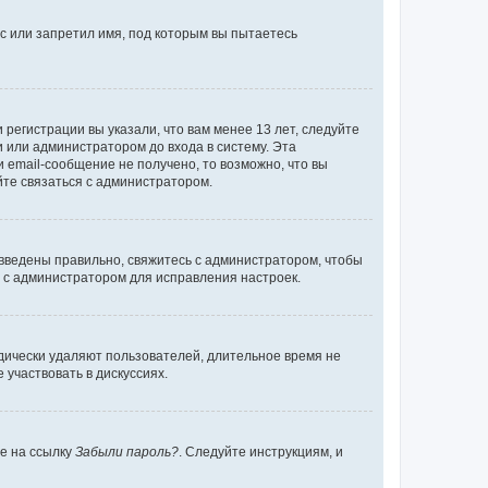
с или запретил имя, под которым вы пытаетесь
регистрации вы указали, что вам менее 13 лет, следуйте
 или администратором до входа в систему. Эта
 email-сообщение не получено, то возможно, что вы
йте связаться с администратором.
 введены правильно, свяжитесь с администратором, чтобы
ь с администратором для исправления настроек.
дически удаляют пользователей, длительное время не
участвовать в дискуссиях.
те на ссылку
Забыли пароль?
. Следуйте инструкциям, и