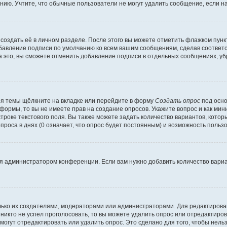
ию. Учтите, что обычные пользователи не могут удалить сообщение, если на 
создать её в личном разделе. После этого вы можете отметить флажком пун
обавление подписи по умолчанию ко всем вашим сообщениям, сделав соотве
а это, вы сможете отменить добавление подписи в отдельных сообщениях, у
я темы щёлкните на вкладке или перейдите в форму
Создать опрос
под осно
 формы, то вы не имеете прав на создание опросов. Укажите вопрос и как ми
троке текстового поля. Вы также можете задать количество вариантов, котор
оса в днях (0 означает, что опрос будет постоянным) и возможность пользо
я администратором конференции. Если вам нужно добавить количество вари
только их создателями, модераторами или администраторами. Для редактиров
 никто не успел проголосовать, то вы можете удалить опрос или отредактиров
огут отредактировать или удалить опрос. Это сделано для того, чтобы нель