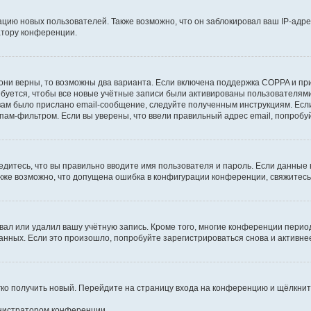
ию новых пользователей. Также возможно, что он заблокировал ваш IP-адре
атору конференции.
они верны, то возможны два варианта. Если включена поддержка COPPA и при 
уется, чтобы все новые учётные записи были активированы пользователями
ам было прислано email-сообщение, следуйте полученным инструкциям. Если
пам-фильтром. Если вы уверены, что ввели правильный адрес email, попробу
едитесь, что вы правильно вводите имя пользователя и пароль. Если данные
Также возможно, что допущена ошибка в конфигурации конференции, свяжитес
вал или удалил вашу учётную запись. Кроме того, многие конференции перио
ных. Если это произошло, попробуйте зарегистрироваться снова и активнее 
егко получить новый. Перейдите на страницу входа на конференцию и щёлкни
инистратором конференции.