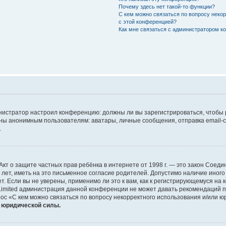
Почему здесь нет такой-то функции?
С кем можно связаться по вопросу неко
с этой конференцией?
Как мне связаться с администратором 
дминистратор настроил конференцию: должны ли вы зарегистрироваться, чтобы
 анонимным пользователям: аватары, личные сообщения, отправка email-сооб
.
 или Акт о защите частных прав ребёнка в интернете от 1998 г. — это закон Со
т, иметь на это письменное согласие родителей. Допустимо наличие иного
 Если вы не уверены, применимо ли это к вам, как к регистрирующемуся на 
Limited администрация данной конференции не может давать рекомендаций 
ос «С кем можно связаться по вопросу некорректного использования и/или ю
т юридической силы.