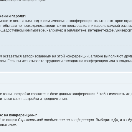
мени и пароля?
сможете оставаться под своим именем на конференции только некоторое огран
 чтобы вам не приходилось вводить имя пользователя и пароль каждый раз, 
щедоступном компьютере, например в библиотеке, интернет-кафе, университе
ам оставаться авторизованным на этой конференции, а также выполняют друг
ом. Если вы испытываете трудности с входом на конференцию или выходом с
е ваши настройки хранятся в базе данных конференции. Чтобы изменить их,
ить все свои настройки и предпочтения.
час на конференции»?
дёте опцию
Скрывать моё пребывание на конференции
. Выберите
Да
, и вы 
зователем.