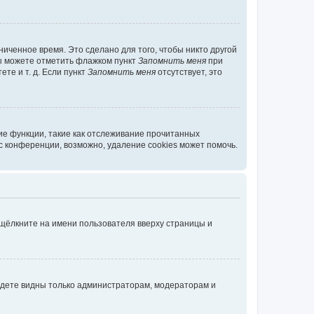
иченное время. Это сделано для того, чтобы никто другой
вы можете отметить флажком пункт
Запомнить меня
при
те и т. д. Если пункт
Запомнить меня
отсутствует, это
ие функции, такие как отслеживание прочитанных
 конференции, возможно, удаление cookies может помочь.
 щёлкните на имени пользователя вверху страницы и
будете видны только администраторам, модераторам и