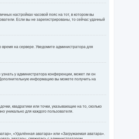
личных настройках часовой пояс на тот, в котором вы
ьзователи. Если вы не зарегистрированы, то сейчас удачный
но время на сервере. Уведомите администратора для
е узнать у администратора конференции, может ли он
к. Дополнительную информацию вы можете получить на
очки, квадратики или точки, указывающие на то, сколько
чно уникально для каждого пользователя.
ватар», «Удалённая аватара» или «Загружаемая аватара».
ьзовать аватары, свяжитесь с администратором