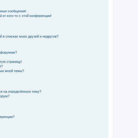
чные сообщения!
 от кого-то с этой конференции!
й в списках моих друзей и недругов?
и форумам?
стую страницу!
и?
ные мной темы?
ься на определённую тему?
форум?
ференции?