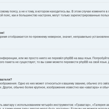
вому поясу, а не к тому, в котором находитесь вы. В этом случае измените в 
овой пояс, как и большинство настроек, могут только зарегистрированные пол
ое!
о время отображается по-прежнему неверное, значит, неправильно установле
онференции, или же просто никто не перевёл phpBB на ваш язык. Попробуйт
вого пакета не существует, то вы сами можете перевести phpBB на свой язы
ователя?
зображения. Одно из них может относиться к вашему званию, обычно это звёзд
. Другое, обычно более крупное, изображение известно как «аватара» и обы
ь аватару с использованием четырёх инструментов: «Граватар», «Галерея а
, а также какие типы аватар могут быть доступны. Если вы не можете испол