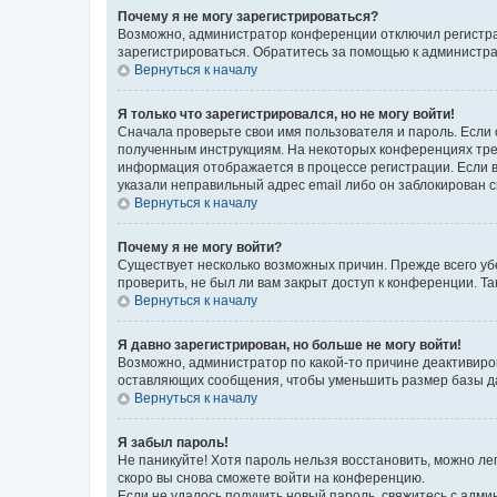
Почему я не могу зарегистрироваться?
Возможно, администратор конференции отключил регистрац
зарегистрироваться. Обратитесь за помощью к администр
Вернуться к началу
Я только что зарегистрировался, но не могу войти!
Сначала проверьте свои имя пользователя и пароль. Если 
полученным инструкциям. На некоторых конференциях треб
информация отображается в процессе регистрации. Если в
указали неправильный адрес email либо он заблокирован с
Вернуться к началу
Почему я не могу войти?
Существует несколько возможных причин. Прежде всего уб
проверить, не был ли вам закрыт доступ к конференции. 
Вернуться к началу
Я давно зарегистрирован, но больше не могу войти!
Возможно, администратор по какой-то причине деактивиро
оставляющих сообщения, чтобы уменьшить размер базы дан
Вернуться к началу
Я забыл пароль!
Не паникуйте! Хотя пароль нельзя восстановить, можно л
скоро вы снова сможете войти на конференцию.
Если не удалось получить новый пароль, свяжитесь с адм