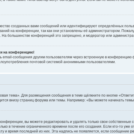
чество созданных вами сообщений или идентифицируют определённых польз
аний на конференции, так как они установлены её администратором. Пожал
е. На большинстве конференций это запрещено, и модератор или администра
ти на конференцию!
ь email-сообщения другим пользователям через встроенную в конференцию ф
ь злоупотребления почтовой системой анонимными пользователями.
овая тема». Для размещения сообщения в теме щёлкните по кнопке «Ответит
ится внизу страниц форума или темы. Например: «Вы можете начинать темы»
конференции, вы можете редактировать и удалять только свои собственные 
ько в течение ограниченного времени после его создания. Если кто-то уже 
дату и время последней из них. Эта надпись не появляется, если сообщение 