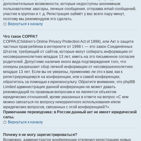
дополнительные возможности, которые недоступны анонимным
пользователям: аватары, личные сообщения, отправка email-сообщений,
участие в группах и т. д. Регистрация займёт у вас всего пару минут,
поэтому мы рекомендуем это сделать.
Вернуться к началу
Что такое COPPA?
COPPA (Children’s Online Privacy Protection Act of 1998), или Акт о защите
частных прав ребёнка в интернете от 1998 г. — это закон Соединённых
Штатов, требующий от сайтов, которые могут собирать информацию от
несовершеннолетних младше 13 лет, иметь на это письменное согласие
родителей. Допустимо наличие иного вида подтверждения того, что
опекуны разрешают сбор личной информации от несовершеннолетних
младше 13 лет. Если вы не уверены, применимо ли это к вам, как к
регистрирующемуся на конференции, или к самой конференции,
обратитесь за помощью к юрисконсульту. Обратите внимание, что phpBB
Limited администрация данной конференции не может давать
рекомендаций по правовым вопросам и не является объектом
юридических отношений, кроме указанных в ответе на вопрос «С кем
можно связаться по вопросу некорректного использования и/или
юридических вопросов, связанных с этой конференцией?».
Примечание переводчика: в России данный акт не имеет юридической
силы.
Вернуться к началу
Почему я не могу зарегистрироваться?
Возможно, администратор конференции отключил регистрацию новых