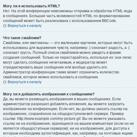
Могу ли я использовать HTML?
Нет. На этой конференции невозможны отправка и обработка HTML-кода
в сообщениях. Большая часть возможностей HTML по форматированию
сообщений может быть реализована с использованием BBCode.
Вернуться к началу
Что такое смайлики?
Смайлики, или эмотиконы — это маленькие картинки, которые могут быть
использованы для выражения чувств, например :) означает радость, а :(
означает грусть. Полный список смайликов можно увидеть в форме
создания сообщений. Только не перестарайтесь, используя их: они легко
могут сделать сообщение нечитаемым, и модератор может
отредактировать ваше сообщение или вообще удалить его.
Администратор конференции также может ограничить количество
смайликов, которое можно использовать в сообщении.
Вернуться к началу
Могу ли я добавлять изображения к сообщениям?
Да, вы можете размещать изображения в ваших сообщениях. Если
администратор разрешил добавлять вложения, вы можете загрузить
изображение на конференцию. Если нет, вы должны указать ссылку на
изображение, сохранённое на общедоступном веб-сервере. Пример
ссылки: http://www.example.com/my-picture.gif. Вы не можете указывать
ссылку ни на изображения, хранящиеся на вашем компьютере (если он не
является общедоступным сервером), ни на изображения, для доступа к
которым необходима аутентификация, как, например, на почтовые ящики