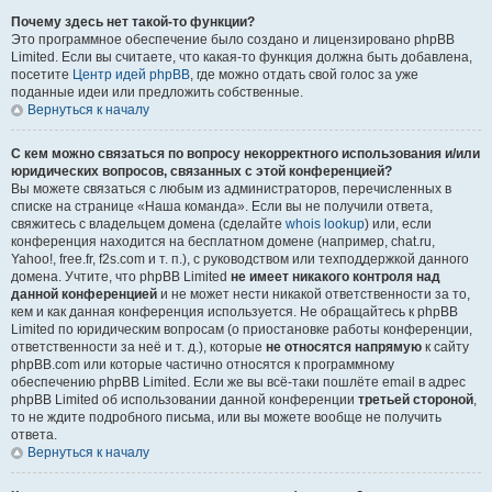
Почему здесь нет такой-то функции?
Это программное обеспечение было создано и лицензировано phpBB
Limited. Если вы считаете, что какая-то функция должна быть добавлена,
посетите
Центр идей phpBB
, где можно отдать свой голос за уже
поданные идеи или предложить собственные.
Вернуться к началу
С кем можно связаться по вопросу некорректного использования и/или
юридических вопросов, связанных с этой конференцией?
Вы можете связаться с любым из администраторов, перечисленных в
списке на странице «Наша команда». Если вы не получили ответа,
свяжитесь с владельцем домена (сделайте
whois lookup
) или, если
конференция находится на бесплатном домене (например, chat.ru,
Yahoo!, free.fr, f2s.com и т. п.), с руководством или техподдержкой данного
домена. Учтите, что phpBB Limited
не имеет никакого контроля над
данной конференцией
и не может нести никакой ответственности за то,
кем и как данная конференция используется. Не обращайтесь к phpBB
Limited по юридическим вопросам (о приостановке работы конференции,
ответственности за неё и т. д.), которые
не относятся напрямую
к сайту
phpBB.com или которые частично относятся к программному
обеспечению phpBB Limited. Если же вы всё-таки пошлёте email в адрес
phpBB Limited об использовании данной конференции
третьей стороной
,
то не ждите подробного письма, или вы можете вообще не получить
ответа.
Вернуться к началу