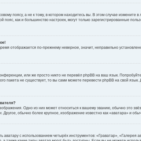
вому поясу, а не к тому, в котором находитесь вы. В этом случае измените в 
овой пояс, как и большинство настроек, могут только зарегистрированные пол
ое!
о время отображается по-прежнему неверное, значит, неправильно установле
онференции, или же просто никто не перевёл phpBB на ваш язык. Попробуйт
вого пакета не существует, то вы сами можете перевести phpBB на свой язы
ователя?
зображения. Одно из них может относиться к вашему званию, обычно это звёзд
. Другое, обычно более крупное, изображение известно как «аватара» и обы
ь аватару с использованием четырёх инструментов: «Граватар», «Галерея а
, а также какие типы аватар могут быть доступны. Если вы не можете испол