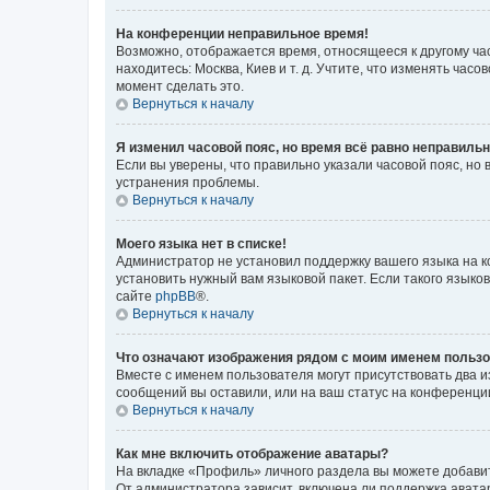
На конференции неправильное время!
Возможно, отображается время, относящееся к другому часо
находитесь: Москва, Киев и т. д. Учтите, что изменять час
момент сделать это.
Вернуться к началу
Я изменил часовой пояс, но время всё равно неправильн
Если вы уверены, что правильно указали часовой пояс, н
устранения проблемы.
Вернуться к началу
Моего языка нет в списке!
Администратор не установил поддержку вашего языка на к
установить нужный вам языковой пакет. Если такого языко
сайте
phpBB
®.
Вернуться к началу
Что означают изображения рядом с моим именем польз
Вместе с именем пользователя могут присутствовать два и
сообщений вы оставили, или на ваш статус на конференции
Вернуться к началу
Как мне включить отображение аватары?
На вкладке «Профиль» личного раздела вы можете добавит
От администратора зависит, включена ли поддержка аватар