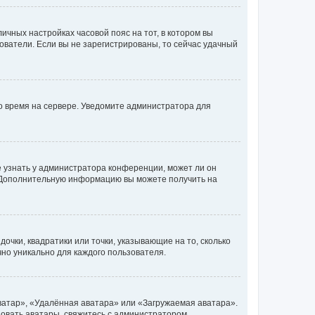
личных настройках часовой пояс на тот, в котором вы
ьзователи. Если вы не зарегистрированы, то сейчас удачный
но время на сервере. Уведомите администратора для
е узнать у администратора конференции, может ли он
к. Дополнительную информацию вы можете получить на
очки, квадратики или точки, указывающие на то, сколько
чно уникально для каждого пользователя.
ватар», «Удалённая аватара» или «Загружаемая аватара».
ьзовать аватары, свяжитесь с администратором