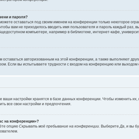
мени и пароля?
сможете оставаться под своим именем на конференции только некоторое огран
 чтобы вам не приходилось вводить имя пользователя и пароль каждый раз, 
щедоступном компьютере, например в библиотеке, интернет-кафе, университе
ам оставаться авторизованным на этой конференции, а также выполняют друг
ом. Если вы испытываете трудности с входом на конференцию или выходом с
е ваши настройки хранятся в базе данных конференции. Чтобы изменить их,
ить все свои настройки и предпочтения.
час на конференции»?
дёте опцию
Скрывать моё пребывание на конференции
. Выберите
Да
, и вы 
зователем.