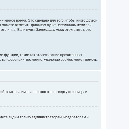
иченное время. Это сделано для того, чтобы никто другой
вы можете отметить флажком пункт
Запомнить меня
при
те и т. д. Если пункт
Запомнить меня
отсутствует, это
ие функции, такие как отслеживание прочитанных
 конференции, возможно, удаление cookies может помочь.
 щёлкните на имени пользователя вверху страницы и
будете видны только администраторам, модераторам и