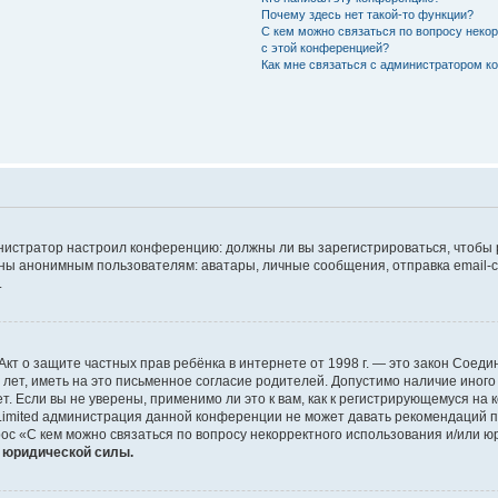
Почему здесь нет такой-то функции?
С кем можно связаться по вопросу неко
с этой конференцией?
Как мне связаться с администратором 
дминистратор настроил конференцию: должны ли вы зарегистрироваться, чтобы
 анонимным пользователям: аватары, личные сообщения, отправка email-сооб
.
 или Акт о защите частных прав ребёнка в интернете от 1998 г. — это закон Со
т, иметь на это письменное согласие родителей. Допустимо наличие иного
 Если вы не уверены, применимо ли это к вам, как к регистрирующемуся на 
Limited администрация данной конференции не может давать рекомендаций 
ос «С кем можно связаться по вопросу некорректного использования и/или ю
т юридической силы.