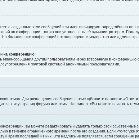
чество созданных вами сообщений или идентифицируют определённых польз
аний на конференции, так как они установлены её администратором. Пожал
е. На большинстве конференций это запрещено, и модератор или администра
ти на конференцию!
ь email-сообщения другим пользователям через встроенную в конференцию ф
ь злоупотребления почтовой системой анонимными пользователями.
овая тема». Для размещения сообщения в теме щёлкните по кнопке «Ответит
ится внизу страниц форума или темы. Например: «Вы можете начинать темы»
конференции, вы можете редактировать и удалять только свои собственные 
ько в течение ограниченного времени после его создания. Если кто-то уже 
дату и время последней из них. Эта надпись не появляется, если сообщение 