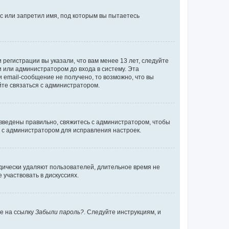
с или запретил имя, под которым вы пытаетесь
регистрации вы указали, что вам менее 13 лет, следуйте
 или администратором до входа в систему. Эта
 email-сообщение не получено, то возможно, что вы
йте связаться с администратором.
 введены правильно, свяжитесь с администратором, чтобы
ь с администратором для исправления настроек.
дически удаляют пользователей, длительное время не
участвовать в дискуссиях.
те на ссылку
Забыли пароль?
. Следуйте инструкциям, и