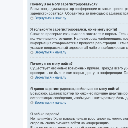
Почему я не могу зарегистрироваться?
Возможно, администратор конференции отключил регистрац
зарегистрироваться. Обратитесь за помощью к администр
Вернуться к началу
Я только что зарегистрировался, но не могу войти!
Сначала проверьте свои имя пользователя и пароль. Если 
полученным инструкциям. На некоторых конференциях треб
информация отображается в процессе регистрации. Если в
указали неправильный адрес email либо он заблокирован с
Вернуться к началу
Почему я не могу войти?
Существует несколько возможных причин. Прежде всего уб
проверить, не был ли вам закрыт доступ к конференции. 
Вернуться к началу
Я давно зарегистрирован, но больше не могу войти!
Возможно, администратор по какой-то причине деактивиро
оставляющих сообщения, чтобы уменьшить размер базы дан
Вернуться к началу
Я забыл пароль!
Не паникуйте! Хотя пароль нельзя восстановить, можно л
скоро вы снова сможете войти на конференцию.
Если не удалось получить новый пароль, свяжитесь с адм