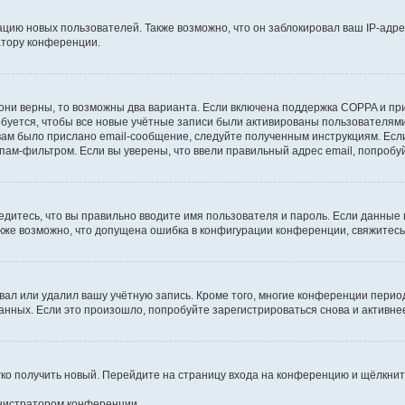
ию новых пользователей. Также возможно, что он заблокировал ваш IP-адре
атору конференции.
они верны, то возможны два варианта. Если включена поддержка COPPA и при 
уется, чтобы все новые учётные записи были активированы пользователями
ам было прислано email-сообщение, следуйте полученным инструкциям. Если
пам-фильтром. Если вы уверены, что ввели правильный адрес email, попробу
едитесь, что вы правильно вводите имя пользователя и пароль. Если данные
Также возможно, что допущена ошибка в конфигурации конференции, свяжитес
вал или удалил вашу учётную запись. Кроме того, многие конференции перио
ных. Если это произошло, попробуйте зарегистрироваться снова и активнее 
егко получить новый. Перейдите на страницу входа на конференцию и щёлкни
инистратором конференции.