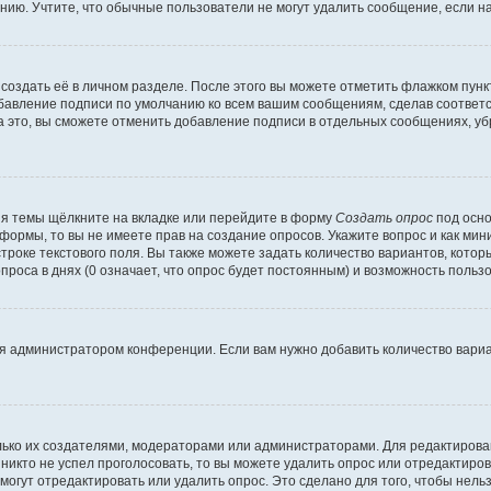
ию. Учтите, что обычные пользователи не могут удалить сообщение, если на 
создать её в личном разделе. После этого вы можете отметить флажком пун
обавление подписи по умолчанию ко всем вашим сообщениям, сделав соотве
а это, вы сможете отменить добавление подписи в отдельных сообщениях, у
я темы щёлкните на вкладке или перейдите в форму
Создать опрос
под осно
 формы, то вы не имеете прав на создание опросов. Укажите вопрос и как ми
троке текстового поля. Вы также можете задать количество вариантов, котор
оса в днях (0 означает, что опрос будет постоянным) и возможность пользо
я администратором конференции. Если вам нужно добавить количество вари
только их создателями, модераторами или администраторами. Для редактиров
 никто не успел проголосовать, то вы можете удалить опрос или отредактиров
огут отредактировать или удалить опрос. Это сделано для того, чтобы нель