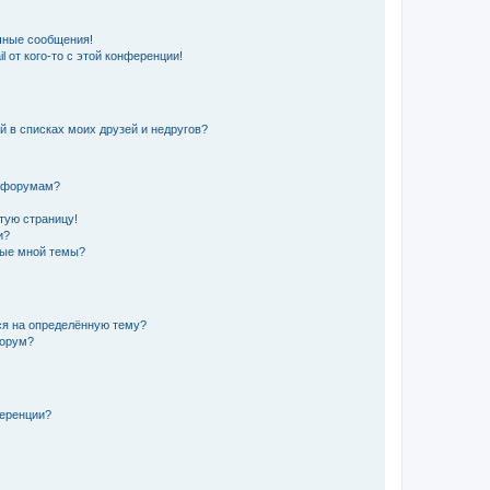
чные сообщения!
 от кого-то с этой конференции!
й в списках моих друзей и недругов?
и форумам?
стую страницу!
и?
ные мной темы?
ься на определённую тему?
форум?
ференции?