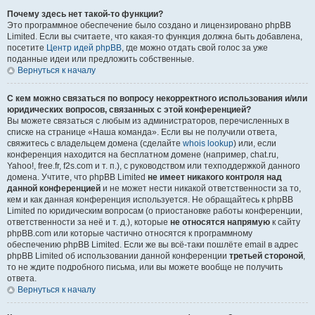
Почему здесь нет такой-то функции?
Это программное обеспечение было создано и лицензировано phpBB
Limited. Если вы считаете, что какая-то функция должна быть добавлена,
посетите
Центр идей phpBB
, где можно отдать свой голос за уже
поданные идеи или предложить собственные.
Вернуться к началу
С кем можно связаться по вопросу некорректного использования и/или
юридических вопросов, связанных с этой конференцией?
Вы можете связаться с любым из администраторов, перечисленных в
списке на странице «Наша команда». Если вы не получили ответа,
свяжитесь с владельцем домена (сделайте
whois lookup
) или, если
конференция находится на бесплатном домене (например, chat.ru,
Yahoo!, free.fr, f2s.com и т. п.), с руководством или техподдержкой данного
домена. Учтите, что phpBB Limited
не имеет никакого контроля над
данной конференцией
и не может нести никакой ответственности за то,
кем и как данная конференция используется. Не обращайтесь к phpBB
Limited по юридическим вопросам (о приостановке работы конференции,
ответственности за неё и т. д.), которые
не относятся напрямую
к сайту
phpBB.com или которые частично относятся к программному
обеспечению phpBB Limited. Если же вы всё-таки пошлёте email в адрес
phpBB Limited об использовании данной конференции
третьей стороной
,
то не ждите подробного письма, или вы можете вообще не получить
ответа.
Вернуться к началу