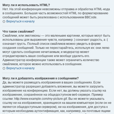
Могу ли я использовать HTML?
Нет. На этой конференции невозможны отправка и обработка HTML-кода
в сообщениях. Большая часть возможностей HTML по форматированию
сообщений может быть реализована с использованием BBCode.
Вернуться к началу
Что такое смайлики?
Смайлики, или эмотиконы — это маленькие картинки, которые могут быть
использованы для выражения чувств, например :) означает радость, а :(
означает грусть. Полный список смайликов можно увидеть в форме
создания сообщений. Только не перестарайтесь, используя их: они легко
могут сделать сообщение нечитаемым, и модератор может
отредактировать ваше сообщение или вообще удалить его.
Администратор конференции также может ограничить количество
смайликов, которое можно использовать в сообщении.
Вернуться к началу
Могу ли я добавлять изображения к сообщениям?
Да, вы можете размещать изображения в ваших сообщениях. Если
администратор разрешил добавлять вложения, вы можете загрузить
изображение на конференцию. Если нет, вы должны указать ссылку на
изображение, сохранённое на общедоступном веб-сервере. Пример
ссылки: http://www.example.com/my-picture.gif. Вы не можете указывать
ссылку ни на изображения, хранящиеся на вашем компьютере (если он не
является общедоступным сервером), ни на изображения, для доступа к
которым необходима аутентификация, как, например, на почтовые ящики