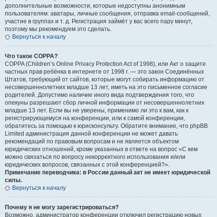
дополнительные возможности, которые недоступны анонимным
пользователям: аватары, личные сообщения, отправка email-сообщений,
участие в группах и т. д. Регистрация займёт у вас всего пару минут,
поэтому мы рекомендуем это сделать.
Вернуться к началу
Что такое COPPA?
COPPA (Children’s Online Privacy Protection Act of 1998), или Акт о защите
частных прав ребёнка в интернете от 1998 г. — это закон Соединённых
Штатов, требующий от сайтов, которые могут собирать информацию от
несовершеннолетних младше 13 лет, иметь на это письменное согласие
родителей. Допустимо наличие иного вида подтверждения того, что
опекуны разрешают сбор личной информации от несовершеннолетних
младше 13 лет. Если вы не уверены, применимо ли это к вам, как к
регистрирующемуся на конференции, или к самой конференции,
обратитесь за помощью к юрисконсульту. Обратите внимание, что phpBB
Limited администрация данной конференции не может давать
рекомендаций по правовым вопросам и не является объектом
юридических отношений, кроме указанных в ответе на вопрос «С кем
можно связаться по вопросу некорректного использования и/или
юридических вопросов, связанных с этой конференцией?».
Примечание переводчика: в России данный акт не имеет юридической
силы.
Вернуться к началу
Почему я не могу зарегистрироваться?
Возможно, администратор конференции отключил регистрацию новых