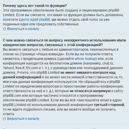
Почему здесь нет такой-то функции?
Это программное обеспечение было создано и лицензировано phpBB
Limited. Если вы считаете, что какая-то функция должна быть добавлена,
посетите
Центр идей phpBB
, где можно отдать свой голос за уже
поданные идеи или предложить собственные.
Вернуться к началу
С кем можно связаться по вопросу некорректного использования и/или
юридических вопросов, связанных с этой конференцией?
Вы можете связаться с любым из администраторов, перечисленных в
списке на странице «Наша команда». Если вы не получили ответа,
свяжитесь с владельцем домена (сделайте
whois lookup
) или, если
конференция находится на бесплатном домене (например, chat.ru,
Yahoo!, free.fr, f2s.com и т. п.), с руководством или техподдержкой данного
домена. Учтите, что phpBB Limited
не имеет никакого контроля над
данной конференцией
и не может нести никакой ответственности за то,
кем и как данная конференция используется. Не обращайтесь к phpBB
Limited по юридическим вопросам (о приостановке работы конференции,
ответственности за неё и т. д.), которые
не относятся напрямую
к сайту
phpBB.com или которые частично относятся к программному
обеспечению phpBB Limited. Если же вы всё-таки пошлёте email в адрес
phpBB Limited об использовании данной конференции
третьей стороной
,
то не ждите подробного письма, или вы можете вообще не получить
ответа.
Вернуться к началу