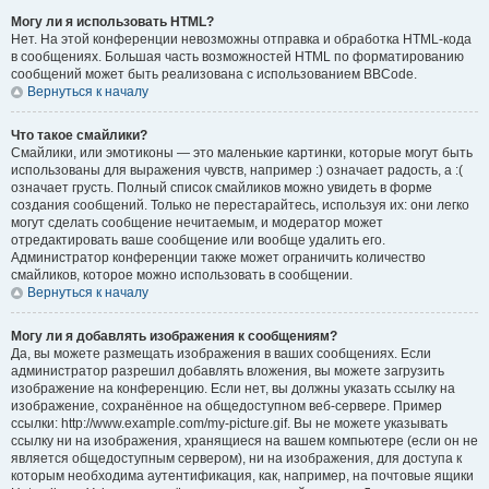
Могу ли я использовать HTML?
Нет. На этой конференции невозможны отправка и обработка HTML-кода
в сообщениях. Большая часть возможностей HTML по форматированию
сообщений может быть реализована с использованием BBCode.
Вернуться к началу
Что такое смайлики?
Смайлики, или эмотиконы — это маленькие картинки, которые могут быть
использованы для выражения чувств, например :) означает радость, а :(
означает грусть. Полный список смайликов можно увидеть в форме
создания сообщений. Только не перестарайтесь, используя их: они легко
могут сделать сообщение нечитаемым, и модератор может
отредактировать ваше сообщение или вообще удалить его.
Администратор конференции также может ограничить количество
смайликов, которое можно использовать в сообщении.
Вернуться к началу
Могу ли я добавлять изображения к сообщениям?
Да, вы можете размещать изображения в ваших сообщениях. Если
администратор разрешил добавлять вложения, вы можете загрузить
изображение на конференцию. Если нет, вы должны указать ссылку на
изображение, сохранённое на общедоступном веб-сервере. Пример
ссылки: http://www.example.com/my-picture.gif. Вы не можете указывать
ссылку ни на изображения, хранящиеся на вашем компьютере (если он не
является общедоступным сервером), ни на изображения, для доступа к
которым необходима аутентификация, как, например, на почтовые ящики