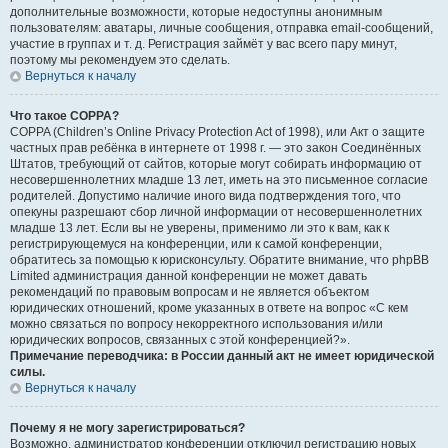
дополнительные возможности, которые недоступны анонимным
пользователям: аватары, личные сообщения, отправка email-сообщений,
участие в группах и т. д. Регистрация займёт у вас всего пару минут,
поэтому мы рекомендуем это сделать.
Вернуться к началу
Что такое COPPA?
COPPA (Children’s Online Privacy Protection Act of 1998), или Акт о защите
частных прав ребёнка в интернете от 1998 г. — это закон Соединённых
Штатов, требующий от сайтов, которые могут собирать информацию от
несовершеннолетних младше 13 лет, иметь на это письменное согласие
родителей. Допустимо наличие иного вида подтверждения того, что
опекуны разрешают сбор личной информации от несовершеннолетних
младше 13 лет. Если вы не уверены, применимо ли это к вам, как к
регистрирующемуся на конференции, или к самой конференции,
обратитесь за помощью к юрисконсульту. Обратите внимание, что phpBB
Limited администрация данной конференции не может давать
рекомендаций по правовым вопросам и не является объектом
юридических отношений, кроме указанных в ответе на вопрос «С кем
можно связаться по вопросу некорректного использования и/или
юридических вопросов, связанных с этой конференцией?».
Примечание переводчика: в России данный акт не имеет юридической
силы.
Вернуться к началу
Почему я не могу зарегистрироваться?
Возможно, администратор конференции отключил регистрацию новых