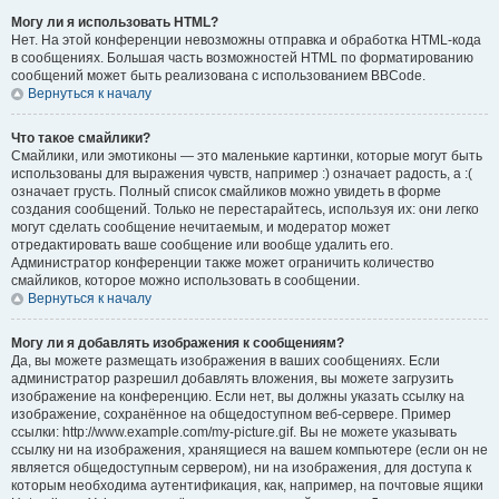
Могу ли я использовать HTML?
Нет. На этой конференции невозможны отправка и обработка HTML-кода
в сообщениях. Большая часть возможностей HTML по форматированию
сообщений может быть реализована с использованием BBCode.
Вернуться к началу
Что такое смайлики?
Смайлики, или эмотиконы — это маленькие картинки, которые могут быть
использованы для выражения чувств, например :) означает радость, а :(
означает грусть. Полный список смайликов можно увидеть в форме
создания сообщений. Только не перестарайтесь, используя их: они легко
могут сделать сообщение нечитаемым, и модератор может
отредактировать ваше сообщение или вообще удалить его.
Администратор конференции также может ограничить количество
смайликов, которое можно использовать в сообщении.
Вернуться к началу
Могу ли я добавлять изображения к сообщениям?
Да, вы можете размещать изображения в ваших сообщениях. Если
администратор разрешил добавлять вложения, вы можете загрузить
изображение на конференцию. Если нет, вы должны указать ссылку на
изображение, сохранённое на общедоступном веб-сервере. Пример
ссылки: http://www.example.com/my-picture.gif. Вы не можете указывать
ссылку ни на изображения, хранящиеся на вашем компьютере (если он не
является общедоступным сервером), ни на изображения, для доступа к
которым необходима аутентификация, как, например, на почтовые ящики