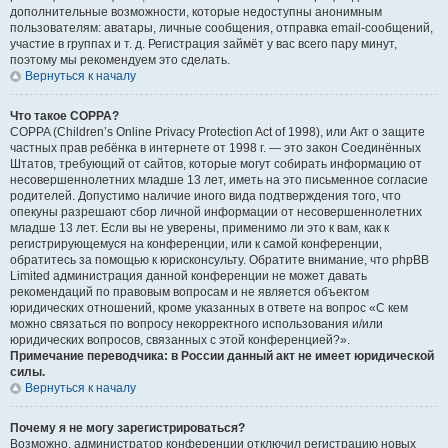
дополнительные возможности, которые недоступны анонимным
пользователям: аватары, личные сообщения, отправка email-сообщений,
участие в группах и т. д. Регистрация займёт у вас всего пару минут,
поэтому мы рекомендуем это сделать.
Вернуться к началу
Что такое COPPA?
COPPA (Children’s Online Privacy Protection Act of 1998), или Акт о защите
частных прав ребёнка в интернете от 1998 г. — это закон Соединённых
Штатов, требующий от сайтов, которые могут собирать информацию от
несовершеннолетних младше 13 лет, иметь на это письменное согласие
родителей. Допустимо наличие иного вида подтверждения того, что
опекуны разрешают сбор личной информации от несовершеннолетних
младше 13 лет. Если вы не уверены, применимо ли это к вам, как к
регистрирующемуся на конференции, или к самой конференции,
обратитесь за помощью к юрисконсульту. Обратите внимание, что phpBB
Limited администрация данной конференции не может давать
рекомендаций по правовым вопросам и не является объектом
юридических отношений, кроме указанных в ответе на вопрос «С кем
можно связаться по вопросу некорректного использования и/или
юридических вопросов, связанных с этой конференцией?».
Примечание переводчика: в России данный акт не имеет юридической
силы.
Вернуться к началу
Почему я не могу зарегистрироваться?
Возможно, администратор конференции отключил регистрацию новых