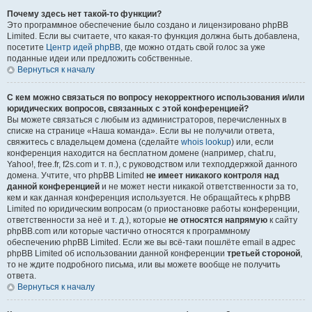
Почему здесь нет такой-то функции?
Это программное обеспечение было создано и лицензировано phpBB
Limited. Если вы считаете, что какая-то функция должна быть добавлена,
посетите
Центр идей phpBB
, где можно отдать свой голос за уже
поданные идеи или предложить собственные.
Вернуться к началу
С кем можно связаться по вопросу некорректного использования и/или
юридических вопросов, связанных с этой конференцией?
Вы можете связаться с любым из администраторов, перечисленных в
списке на странице «Наша команда». Если вы не получили ответа,
свяжитесь с владельцем домена (сделайте
whois lookup
) или, если
конференция находится на бесплатном домене (например, chat.ru,
Yahoo!, free.fr, f2s.com и т. п.), с руководством или техподдержкой данного
домена. Учтите, что phpBB Limited
не имеет никакого контроля над
данной конференцией
и не может нести никакой ответственности за то,
кем и как данная конференция используется. Не обращайтесь к phpBB
Limited по юридическим вопросам (о приостановке работы конференции,
ответственности за неё и т. д.), которые
не относятся напрямую
к сайту
phpBB.com или которые частично относятся к программному
обеспечению phpBB Limited. Если же вы всё-таки пошлёте email в адрес
phpBB Limited об использовании данной конференции
третьей стороной
,
то не ждите подробного письма, или вы можете вообще не получить
ответа.
Вернуться к началу