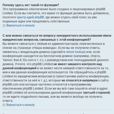
Почему здесь нет такой-то функции?
Это программное обеспечение было создано и лицензировано phpBB
Limited. Если вы считаете, что какая-то функция должна быть добавлена,
посетите
Центр идей phpBB
, где можно отдать свой голос за уже
поданные идеи или предложить собственные.
Вернуться к началу
С кем можно связаться по вопросу некорректного использования и/или
юридических вопросов, связанных с этой конференцией?
Вы можете связаться с любым из администраторов, перечисленных в
списке на странице «Наша команда». Если вы не получили ответа,
свяжитесь с владельцем домена (сделайте
whois lookup
) или, если
конференция находится на бесплатном домене (например, chat.ru,
Yahoo!, free.fr, f2s.com и т. п.), с руководством или техподдержкой данного
домена. Учтите, что phpBB Limited
не имеет никакого контроля над
данной конференцией
и не может нести никакой ответственности за то,
кем и как данная конференция используется. Не обращайтесь к phpBB
Limited по юридическим вопросам (о приостановке работы конференции,
ответственности за неё и т. д.), которые
не относятся напрямую
к сайту
phpBB.com или которые частично относятся к программному
обеспечению phpBB Limited. Если же вы всё-таки пошлёте email в адрес
phpBB Limited об использовании данной конференции
третьей стороной
,
то не ждите подробного письма, или вы можете вообще не получить
ответа.
Вернуться к началу