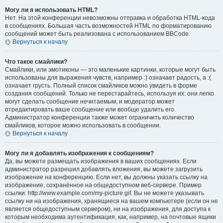
Могу ли я использовать HTML?
Нет. На этой конференции невозможны отправка и обработка HTML-кода
в сообщениях. Большая часть возможностей HTML по форматированию
сообщений может быть реализована с использованием BBCode.
Вернуться к началу
Что такое смайлики?
Смайлики, или эмотиконы — это маленькие картинки, которые могут быть
использованы для выражения чувств, например :) означает радость, а :(
означает грусть. Полный список смайликов можно увидеть в форме
создания сообщений. Только не перестарайтесь, используя их: они легко
могут сделать сообщение нечитаемым, и модератор может
отредактировать ваше сообщение или вообще удалить его.
Администратор конференции также может ограничить количество
смайликов, которое можно использовать в сообщении.
Вернуться к началу
Могу ли я добавлять изображения к сообщениям?
Да, вы можете размещать изображения в ваших сообщениях. Если
администратор разрешил добавлять вложения, вы можете загрузить
изображение на конференцию. Если нет, вы должны указать ссылку на
изображение, сохранённое на общедоступном веб-сервере. Пример
ссылки: http://www.example.com/my-picture.gif. Вы не можете указывать
ссылку ни на изображения, хранящиеся на вашем компьютере (если он не
является общедоступным сервером), ни на изображения, для доступа к
которым необходима аутентификация, как, например, на почтовые ящики