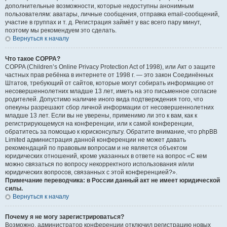
дополнительные возможности, которые недоступны анонимным
пользователям: аватары, личные сообщения, отправка email-сообщений,
участие в группах и т. д. Регистрация займёт у вас всего пару минут,
поэтому мы рекомендуем это сделать.
Вернуться к началу
Что такое COPPA?
COPPA (Children’s Online Privacy Protection Act of 1998), или Акт о защите
частных прав ребёнка в интернете от 1998 г. — это закон Соединённых
Штатов, требующий от сайтов, которые могут собирать информацию от
несовершеннолетних младше 13 лет, иметь на это письменное согласие
родителей. Допустимо наличие иного вида подтверждения того, что
опекуны разрешают сбор личной информации от несовершеннолетних
младше 13 лет. Если вы не уверены, применимо ли это к вам, как к
регистрирующемуся на конференции, или к самой конференции,
обратитесь за помощью к юрисконсульту. Обратите внимание, что phpBB
Limited администрация данной конференции не может давать
рекомендаций по правовым вопросам и не является объектом
юридических отношений, кроме указанных в ответе на вопрос «С кем
можно связаться по вопросу некорректного использования и/или
юридических вопросов, связанных с этой конференцией?».
Примечание переводчика: в России данный акт не имеет юридической
силы.
Вернуться к началу
Почему я не могу зарегистрироваться?
Возможно, администратор конференции отключил регистрацию новых