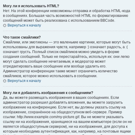
Могу ли я использовать HTML?
Нет. На этой конференции невозможны отправка и обработка HTML-кода
в сообщениях. Большая часть возможностей HTML по форматированию
сообщений может быть реализована с использованием BBCode.
Вернуться к началу
Что такое смайлики?
Смайлики, или эмотиконы — это маленькие картинки, которые могут быть
использованы для выражения чувств, например :) означает радость, а :(
означает грусть. Полный список смайликов можно увидеть в форме
создания сообщений. Только не перестарайтесь, используя их: они легко
могут сделать сообщение нечитаемым, и модератор может
отредактировать ваше сообщение или вообще удалить его.
Администратор конференции также может ограничить количество
смайликов, которое можно использовать в сообщении.
Вернуться к началу
Могу ли я добавлять изображения к сообщениям?
Да, вы можете размещать изображения в ваших сообщениях. Если
администратор разрешил добавлять вложения, вы можете загрузить
изображение на конференцию. Если нет, вы должны указать ссылку на
изображение, сохранённое на общедоступном веб-сервере. Пример
ссылки: http://www.example.com/my-picture.gif. Вы не можете указывать
ссылку ни на изображения, хранящиеся на вашем компьютере (если он не
является общедоступным сервером), ни на изображения, для доступа к
которым необходима аутентификация, как, например, на почтовые ящики