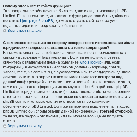
Почему здесь нет такой-то функции?
Это программное обеспечение было создано и лицензировано phpBB
Limited. Если вы считаете, что какая-то функция должна быть добавлена,
посетите
Центр идей phpBB
, где можно отдать свой голос за уже
поданные идеи или предложить собственные.
Вернуться к началу
С кем можно связаться по вопросу некорректного использования и/или
юридических вопросов, связанных с этой конференцией?
Вы можете связаться с любым из администраторов, перечисленных в
списке на странице «Наша команда». Если вы не получили ответа,
свяжитесь с владельцем домена (сделайте
whois lookup
) или, если
конференция находится на бесплатном домене (например, chat.ru,
Yahoo!, free.fr, f2s.com и т. п.), с руководством или техподдержкой данного
домена. Учтите, что phpBB Limited
не имеет никакого контроля над
данной конференцией
и не может нести никакой ответственности за то,
кем и как данная конференция используется. Не обращайтесь к phpBB
Limited по юридическим вопросам (о приостановке работы конференции,
ответственности за неё и т. д.), которые
не относятся напрямую
к сайту
phpBB.com или которые частично относятся к программному
обеспечению phpBB Limited. Если же вы всё-таки пошлёте email в адрес
phpBB Limited об использовании данной конференции
третьей стороной
,
то не ждите подробного письма, или вы можете вообще не получить
ответа.
Вернуться к началу