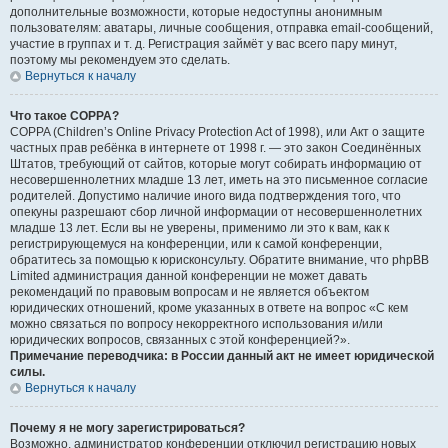
дополнительные возможности, которые недоступны анонимным
пользователям: аватары, личные сообщения, отправка email-сообщений,
участие в группах и т. д. Регистрация займёт у вас всего пару минут,
поэтому мы рекомендуем это сделать.
Вернуться к началу
Что такое COPPA?
COPPA (Children’s Online Privacy Protection Act of 1998), или Акт о защите
частных прав ребёнка в интернете от 1998 г. — это закон Соединённых
Штатов, требующий от сайтов, которые могут собирать информацию от
несовершеннолетних младше 13 лет, иметь на это письменное согласие
родителей. Допустимо наличие иного вида подтверждения того, что
опекуны разрешают сбор личной информации от несовершеннолетних
младше 13 лет. Если вы не уверены, применимо ли это к вам, как к
регистрирующемуся на конференции, или к самой конференции,
обратитесь за помощью к юрисконсульту. Обратите внимание, что phpBB
Limited администрация данной конференции не может давать
рекомендаций по правовым вопросам и не является объектом
юридических отношений, кроме указанных в ответе на вопрос «С кем
можно связаться по вопросу некорректного использования и/или
юридических вопросов, связанных с этой конференцией?».
Примечание переводчика: в России данный акт не имеет юридической
силы.
Вернуться к началу
Почему я не могу зарегистрироваться?
Возможно, администратор конференции отключил регистрацию новых