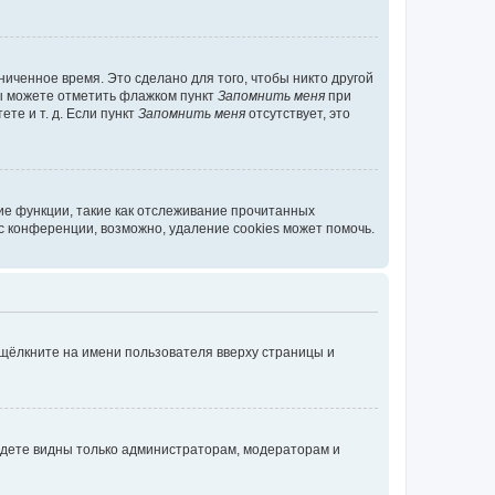
иченное время. Это сделано для того, чтобы никто другой
вы можете отметить флажком пункт
Запомнить меня
при
те и т. д. Если пункт
Запомнить меня
отсутствует, это
ие функции, такие как отслеживание прочитанных
 конференции, возможно, удаление cookies может помочь.
 щёлкните на имени пользователя вверху страницы и
будете видны только администраторам, модераторам и