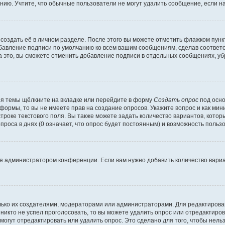
ию. Учтите, что обычные пользователи не могут удалить сообщение, если на 
создать её в личном разделе. После этого вы можете отметить флажком пун
обавление подписи по умолчанию ко всем вашим сообщениям, сделав соотве
а это, вы сможете отменить добавление подписи в отдельных сообщениях, у
я темы щёлкните на вкладке или перейдите в форму
Создать опрос
под осно
 формы, то вы не имеете прав на создание опросов. Укажите вопрос и как ми
троке текстового поля. Вы также можете задать количество вариантов, котор
оса в днях (0 означает, что опрос будет постоянным) и возможность пользо
я администратором конференции. Если вам нужно добавить количество вари
только их создателями, модераторами или администраторами. Для редактиров
 никто не успел проголосовать, то вы можете удалить опрос или отредактиров
огут отредактировать или удалить опрос. Это сделано для того, чтобы нель