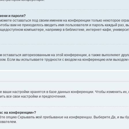
мени и пароля?
сможете оставаться под своим именем на конференции только некоторое огран
 чтобы вам не приходилось вводить имя пользователя и пароль каждый раз, 
щедоступном компьютере, например в библиотеке, интернет-кафе, университе
ам оставаться авторизованным на этой конференции, а также выполняют друг
ом. Если вы испытываете трудности с входом на конференцию или выходом с
е ваши настройки хранятся в базе данных конференции. Чтобы изменить их,
ить все свои настройки и предпочтения.
час на конференции»?
дёте опцию
Скрывать моё пребывание на конференции
. Выберите
Да
, и вы 
зователем.