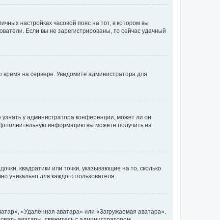
личных настройках часовой пояс на тот, в котором вы
ьзователи. Если вы не зарегистрированы, то сейчас удачный
но время на сервере. Уведомите администратора для
е узнать у администратора конференции, может ли он
к. Дополнительную информацию вы можете получить на
очки, квадратики или точки, указывающие на то, сколько
чно уникально для каждого пользователя.
ватар», «Удалённая аватара» или «Загружаемая аватара».
ьзовать аватары, свяжитесь с администратором