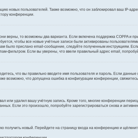
ию новых пользователей. Также возможно, что он заблокировал ваш IP-адре
атору конференции.
они верны, то возможны два варианта. Если включена поддержка COPPA и при 
уется, чтобы все новые учётные записи были активированы пользователями
ам было прислано email-сообщение, следуйте полученным инструкциям. Если
пам-фильтром. Если вы уверены, что ввели правильный адрес email, попробу
едитесь, что вы правильно вводите имя пользователя и пароль. Если данные
Также возможно, что допущена ошибка в конфигурации конференции, свяжитес
вал или удалил вашу учётную запись. Кроме того, многие конференции перио
ных. Если это произошло, попробуйте зарегистрироваться снова и активнее 
егко получить новый. Перейдите на страницу входа на конференцию и щёлкни
инистратором конференции.