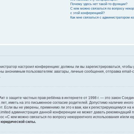
Почему здесь нет такой-то функции?
С кем можно связаться по вопросу неко
с этой конференцией?
Как мне связаться с администратором 
дминистратор настроил конференцию: должны ли вы зарегистрироваться, чтобы
 анонимным пользователям: аватары, личные сообщения, отправка email-сооб
.
 или Акт о защите частных прав ребёнка в интернете от 1998 г. — это закон Со
т, иметь на это письменное согласие родителей. Допустимо наличие иного
 Если вы не уверены, применимо ли это к вам, как к регистрирующемуся на 
Limited администрация данной конференции не может давать рекомендаций 
ос «С кем можно связаться по вопросу некорректного использования и/или ю
т юридической силы.