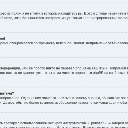
вому поясу, а не к тому, в котором находитесь вы. В этом случае измените в 
овой пояс, как и большинство настроек, могут только зарегистрированные пол
ое!
о время отображается по-прежнему неверное, значит, неправильно установле
онференции, или же просто никто не перевёл phpBB на ваш язык. Попробуйт
вого пакета не существует, то вы сами можете перевести phpBB на свой язы
ователя?
зображения. Одно из них может относиться к вашему званию, обычно это звёзд
. Другое, обычно более крупное, изображение известно как «аватара» и обы
ь аватару с использованием четырёх инструментов: «Граватар», «Галерея а
, а также какие типы аватар могут быть доступны. Если вы не можете испол