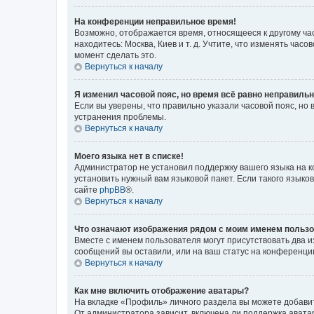
На конференции неправильное время!
Возможно, отображается время, относящееся к другому часо
находитесь: Москва, Киев и т. д. Учтите, что изменять час
момент сделать это.
Вернуться к началу
Я изменил часовой пояс, но время всё равно неправильн
Если вы уверены, что правильно указали часовой пояс, н
устранения проблемы.
Вернуться к началу
Моего языка нет в списке!
Администратор не установил поддержку вашего языка на к
установить нужный вам языковой пакет. Если такого языко
сайте
phpBB
®.
Вернуться к началу
Что означают изображения рядом с моим именем польз
Вместе с именем пользователя могут присутствовать два и
сообщений вы оставили, или на ваш статус на конференции
Вернуться к началу
Как мне включить отображение аватары?
На вкладке «Профиль» личного раздела вы можете добавит
От администратора зависит, включена ли поддержка аватар