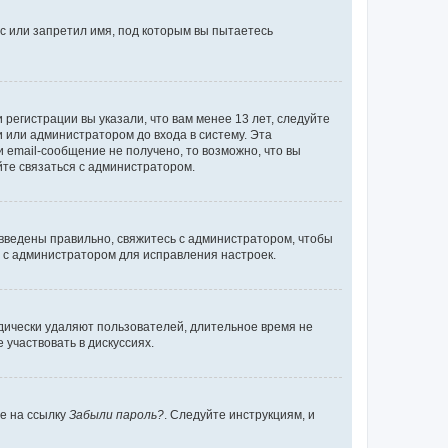
с или запретил имя, под которым вы пытаетесь
регистрации вы указали, что вам менее 13 лет, следуйте
 или администратором до входа в систему. Эта
 email-сообщение не получено, то возможно, что вы
йте связаться с администратором.
 введены правильно, свяжитесь с администратором, чтобы
ь с администратором для исправления настроек.
дически удаляют пользователей, длительное время не
участвовать в дискуссиях.
те на ссылку
Забыли пароль?
. Следуйте инструкциям, и