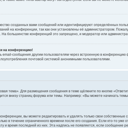
чество созданных вами сообщений или идентифицируют определённых польз
аний на конференции, так как они установлены её администратором. Пожал
е. На большинстве конференций это запрещено, и модератор или администра
ти на конференцию!
ь email-сообщения другим пользователям через встроенную в конференцию ф
ь злоупотребления почтовой системой анонимными пользователями.
овая тема». Для размещения сообщения в теме щёлкните по кнопке «Ответит
ится внизу страниц форума или темы. Например: «Вы можете начинать темы»
конференции, вы можете редактировать и удалять только свои собственные 
ько в течение ограниченного времени после его создания. Если кто-то уже 
дату и время последней из них. Эта надпись не появляется, если сообщение 