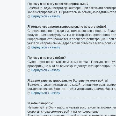
Почему я не могу зарегистрироваться?
Возможно, администратор конференции отключил регистрац
зарегистрироваться. Обратитесь за помощью к администр
Вернуться к началу
Я только что зарегистрировался, но не могу войти!
Сначала проверьте свои имя пользователя и пароль. Если 
полученным инструкциям. На некоторых конференциях треб
информация отображается в процессе регистрации. Если в
указали неправильный адрес email либо он заблокирован с
Вернуться к началу
Почему я не могу войти?
Существует несколько возможных причин. Прежде всего уб
проверить, не был ли вам закрыт доступ к конференции. 
Вернуться к началу
Я давно зарегистрирован, но больше не могу войти!
Возможно, администратор по какой-то причине деактивиро
оставляющих сообщения, чтобы уменьшить размер базы дан
Вернуться к началу
Я забыл пароль!
Не паникуйте! Хотя пароль нельзя восстановить, можно л
скоро вы снова сможете войти на конференцию.
Если не удалось получить новый пароль, свяжитесь с адм