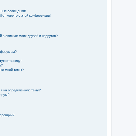
чные сообщения!
 от кого-то с этой конференции!
й в списках моих друзей и недругов?
и форумам?
стую страницу!
и?
ные мной темы?
ься на определённую тему?
форум?
ференции?