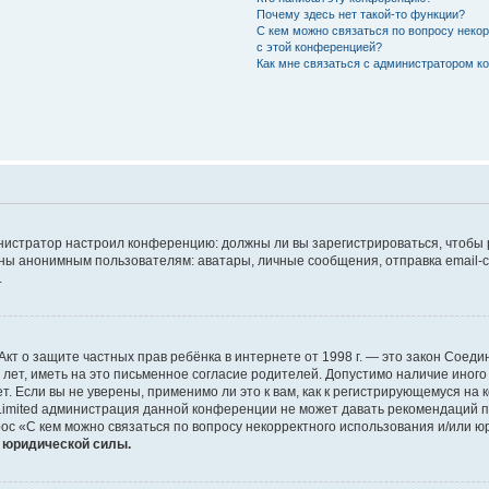
Почему здесь нет такой-то функции?
С кем можно связаться по вопросу неко
с этой конференцией?
Как мне связаться с администратором 
дминистратор настроил конференцию: должны ли вы зарегистрироваться, чтобы
 анонимным пользователям: аватары, личные сообщения, отправка email-сооб
.
 или Акт о защите частных прав ребёнка в интернете от 1998 г. — это закон Со
т, иметь на это письменное согласие родителей. Допустимо наличие иного
 Если вы не уверены, применимо ли это к вам, как к регистрирующемуся на 
Limited администрация данной конференции не может давать рекомендаций 
ос «С кем можно связаться по вопросу некорректного использования и/или ю
т юридической силы.