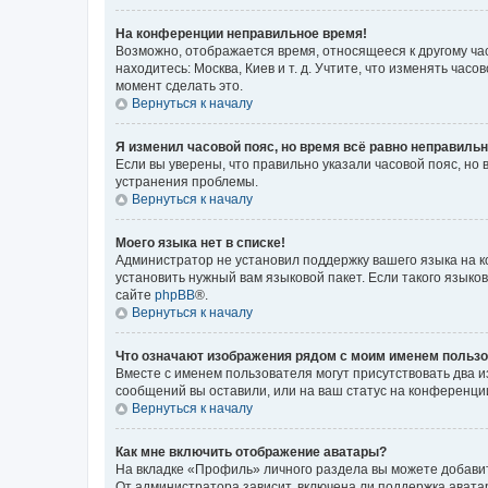
На конференции неправильное время!
Возможно, отображается время, относящееся к другому часо
находитесь: Москва, Киев и т. д. Учтите, что изменять час
момент сделать это.
Вернуться к началу
Я изменил часовой пояс, но время всё равно неправильн
Если вы уверены, что правильно указали часовой пояс, н
устранения проблемы.
Вернуться к началу
Моего языка нет в списке!
Администратор не установил поддержку вашего языка на к
установить нужный вам языковой пакет. Если такого языко
сайте
phpBB
®.
Вернуться к началу
Что означают изображения рядом с моим именем польз
Вместе с именем пользователя могут присутствовать два и
сообщений вы оставили, или на ваш статус на конференции
Вернуться к началу
Как мне включить отображение аватары?
На вкладке «Профиль» личного раздела вы можете добавит
От администратора зависит, включена ли поддержка аватар