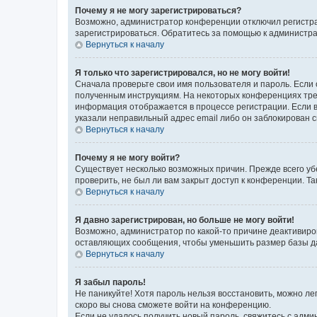
Почему я не могу зарегистрироваться?
Возможно, администратор конференции отключил регистрац
зарегистрироваться. Обратитесь за помощью к администр
Вернуться к началу
Я только что зарегистрировался, но не могу войти!
Сначала проверьте свои имя пользователя и пароль. Если 
полученным инструкциям. На некоторых конференциях треб
информация отображается в процессе регистрации. Если в
указали неправильный адрес email либо он заблокирован с
Вернуться к началу
Почему я не могу войти?
Существует несколько возможных причин. Прежде всего уб
проверить, не был ли вам закрыт доступ к конференции. 
Вернуться к началу
Я давно зарегистрирован, но больше не могу войти!
Возможно, администратор по какой-то причине деактивиро
оставляющих сообщения, чтобы уменьшить размер базы дан
Вернуться к началу
Я забыл пароль!
Не паникуйте! Хотя пароль нельзя восстановить, можно л
скоро вы снова сможете войти на конференцию.
Если не удалось получить новый пароль, свяжитесь с адм