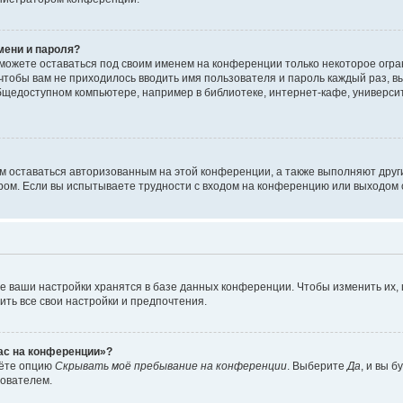
мени и пароля?
сможете оставаться под своим именем на конференции только некоторое огран
 чтобы вам не приходилось вводить имя пользователя и пароль каждый раз, 
щедоступном компьютере, например в библиотеке, интернет-кафе, университе
ам оставаться авторизованным на этой конференции, а также выполняют друг
ом. Если вы испытываете трудности с входом на конференцию или выходом с
е ваши настройки хранятся в базе данных конференции. Чтобы изменить их,
ить все свои настройки и предпочтения.
час на конференции»?
дёте опцию
Скрывать моё пребывание на конференции
. Выберите
Да
, и вы 
зователем.