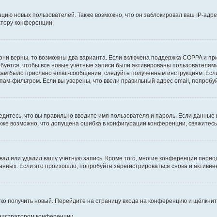
ию новых пользователей. Также возможно, что он заблокировал ваш IP-адре
атору конференции.
они верны, то возможны два варианта. Если включена поддержка COPPA и при 
уется, чтобы все новые учётные записи были активированы пользователями
ам было прислано email-сообщение, следуйте полученным инструкциям. Если
пам-фильтром. Если вы уверены, что ввели правильный адрес email, попробу
едитесь, что вы правильно вводите имя пользователя и пароль. Если данные
Также возможно, что допущена ошибка в конфигурации конференции, свяжитес
вал или удалил вашу учётную запись. Кроме того, многие конференции перио
ных. Если это произошло, попробуйте зарегистрироваться снова и активнее 
егко получить новый. Перейдите на страницу входа на конференцию и щёлкни
инистратором конференции.