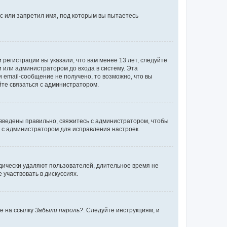
с или запретил имя, под которым вы пытаетесь
регистрации вы указали, что вам менее 13 лет, следуйте
 или администратором до входа в систему. Эта
 email-сообщение не получено, то возможно, что вы
йте связаться с администратором.
 введены правильно, свяжитесь с администратором, чтобы
ь с администратором для исправления настроек.
дически удаляют пользователей, длительное время не
участвовать в дискуссиях.
те на ссылку
Забыли пароль?
. Следуйте инструкциям, и