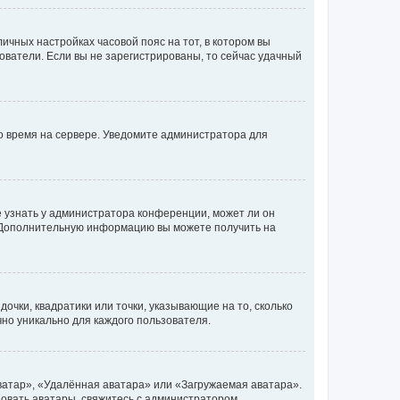
личных настройках часовой пояс на тот, в котором вы
ьзователи. Если вы не зарегистрированы, то сейчас удачный
но время на сервере. Уведомите администратора для
е узнать у администратора конференции, может ли он
к. Дополнительную информацию вы можете получить на
очки, квадратики или точки, указывающие на то, сколько
чно уникально для каждого пользователя.
ватар», «Удалённая аватара» или «Загружаемая аватара».
ьзовать аватары, свяжитесь с администратором