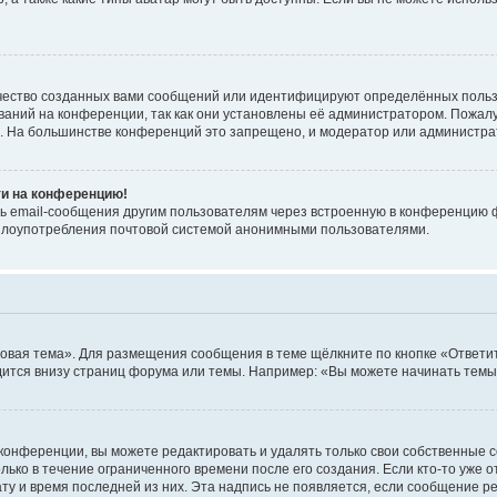
чество созданных вами сообщений или идентифицируют определённых польз
аний на конференции, так как они установлены её администратором. Пожал
е. На большинстве конференций это запрещено, и модератор или администра
ти на конференцию!
ь email-сообщения другим пользователям через встроенную в конференцию ф
ь злоупотребления почтовой системой анонимными пользователями.
овая тема». Для размещения сообщения в теме щёлкните по кнопке «Ответит
ится внизу страниц форума или темы. Например: «Вы можете начинать темы»
конференции, вы можете редактировать и удалять только свои собственные 
ько в течение ограниченного времени после его создания. Если кто-то уже 
дату и время последней из них. Эта надпись не появляется, если сообщение 