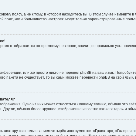
вому поясу, а не к тому, в котором находитесь вы. В этом случае измените в 
овой пояс, как и большинство настроек, могут только зарегистрированные пол
ое!
о время отображается по-прежнему неверное, значит, неправильно установле
онференции, или же просто никто не перевёл phpBB на ваш язык. Попробуйт
вого пакета не существует, то вы сами можете перевести phpBB на свой язы
ователя?
зображения. Одно из них может относиться к вашему званию, обычно это звёзд
. Другое, обычно более крупное, изображение известно как «аватара» и обы
ь аватару с использованием четырёх инструментов: «Граватар», «Галерея а
, а также какие типы аватар могут быть доступны. Если вы не можете испол