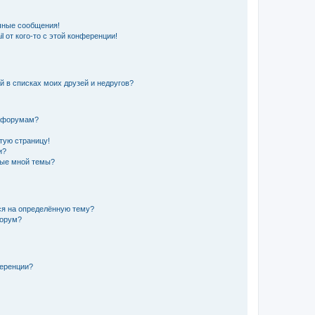
чные сообщения!
 от кого-то с этой конференции!
й в списках моих друзей и недругов?
и форумам?
стую страницу!
и?
ные мной темы?
ься на определённую тему?
форум?
ференции?