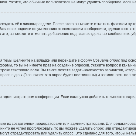
ию. Учтите, что обычные пользователи не могут удалить сообщение, если на 
создать её в личном разделе. После этого вы можете отметить флажком пун
обавление подписи по умолчанию ко всем вашим сообщениям, сделав соотве
а это, вы сможете отменить добавление подписи в отдельных сообщениях, у
я темы щёлкните на вкладке или перейдите в форму
Создать опрос
под осно
 формы, то вы не имеете прав на создание опросов. Укажите вопрос и как ми
троке текстового поля. Вы также можете задать количество вариантов, котор
оса в днях (0 означает, что опрос будет постоянным) и возможность пользо
я администратором конференции. Если вам нужно добавить количество вари
только их создателями, модераторами или администраторами. Для редактиров
 никто не успел проголосовать, то вы можете удалить опрос или отредактиров
огут отредактировать или удалить опрос. Это сделано для того, чтобы нель