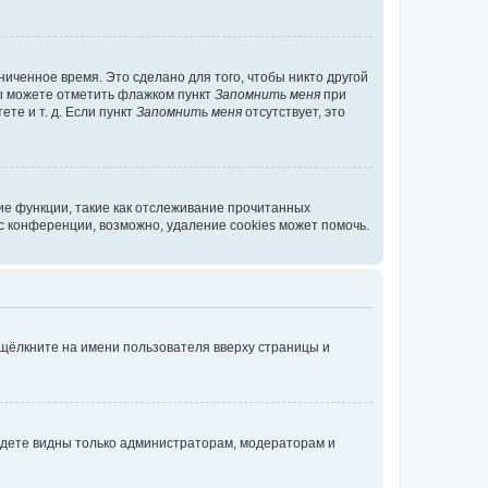
иченное время. Это сделано для того, чтобы никто другой
вы можете отметить флажком пункт
Запомнить меня
при
те и т. д. Если пункт
Запомнить меня
отсутствует, это
ие функции, такие как отслеживание прочитанных
 конференции, возможно, удаление cookies может помочь.
 щёлкните на имени пользователя вверху страницы и
будете видны только администраторам, модераторам и