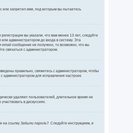
с или запретил имя, под которым вы пытаетесь
регистрации вы указали, что вам менее 13 лет, следуйте
 или администратором до входа в систему. Эта
 email-сообщение не получено, то возможно, что вы
йте связаться с администратором.
 введены правильно, свяжитесь с администратором, чтобы
ь с администратором для исправления настроек.
дически удаляют пользователей, длительное время не
участвовать в дискуссиях.
те на ссылку
Забыли пароль?
. Следуйте инструкциям, и