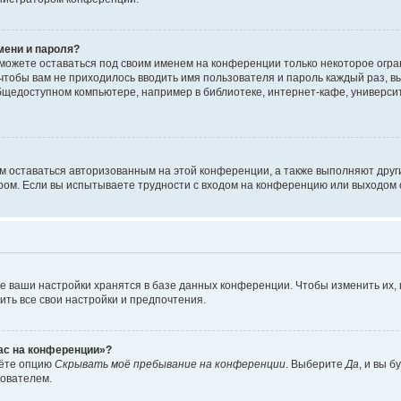
мени и пароля?
сможете оставаться под своим именем на конференции только некоторое огран
 чтобы вам не приходилось вводить имя пользователя и пароль каждый раз, 
щедоступном компьютере, например в библиотеке, интернет-кафе, университе
ам оставаться авторизованным на этой конференции, а также выполняют друг
ом. Если вы испытываете трудности с входом на конференцию или выходом с
е ваши настройки хранятся в базе данных конференции. Чтобы изменить их,
ить все свои настройки и предпочтения.
час на конференции»?
дёте опцию
Скрывать моё пребывание на конференции
. Выберите
Да
, и вы 
зователем.