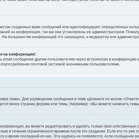
чество созданных вами сообщений или идентифицируют определённых польз
аний на конференции, так как они установлены её администратором. Пожал
е. На большинстве конференций это запрещено, и модератор или администра
ти на конференцию!
ь email-сообщения другим пользователям через встроенную в конференцию ф
ь злоупотребления почтовой системой анонимными пользователями.
овая тема». Для размещения сообщения в теме щёлкните по кнопке «Ответит
ится внизу страниц форума или темы. Например: «Вы можете начинать темы»
конференции, вы можете редактировать и удалять только свои собственные 
ько в течение ограниченного времени после его создания. Если кто-то уже 
дату и время последней из них. Эта надпись не появляется, если сообщение 