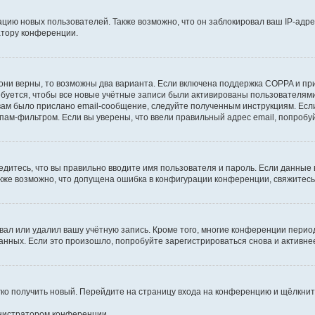
ию новых пользователей. Также возможно, что он заблокировал ваш IP-адре
атору конференции.
они верны, то возможны два варианта. Если включена поддержка COPPA и при 
уется, чтобы все новые учётные записи были активированы пользователями
ам было прислано email-сообщение, следуйте полученным инструкциям. Если
пам-фильтром. Если вы уверены, что ввели правильный адрес email, попробу
едитесь, что вы правильно вводите имя пользователя и пароль. Если данные
Также возможно, что допущена ошибка в конфигурации конференции, свяжитес
вал или удалил вашу учётную запись. Кроме того, многие конференции перио
ных. Если это произошло, попробуйте зарегистрироваться снова и активнее 
егко получить новый. Перейдите на страницу входа на конференцию и щёлкни
инистратором конференции.