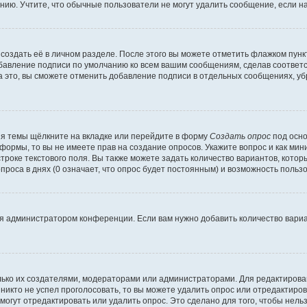
ию. Учтите, что обычные пользователи не могут удалить сообщение, если на 
создать её в личном разделе. После этого вы можете отметить флажком пун
обавление подписи по умолчанию ко всем вашим сообщениям, сделав соотве
а это, вы сможете отменить добавление подписи в отдельных сообщениях, у
я темы щёлкните на вкладке или перейдите в форму
Создать опрос
под осно
 формы, то вы не имеете прав на создание опросов. Укажите вопрос и как ми
троке текстового поля. Вы также можете задать количество вариантов, котор
оса в днях (0 означает, что опрос будет постоянным) и возможность пользо
я администратором конференции. Если вам нужно добавить количество вари
только их создателями, модераторами или администраторами. Для редактиров
 никто не успел проголосовать, то вы можете удалить опрос или отредактиров
огут отредактировать или удалить опрос. Это сделано для того, чтобы нель