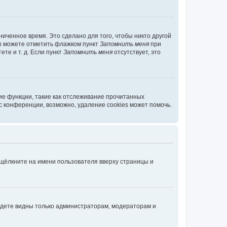
иченное время. Это сделано для того, чтобы никто другой
вы можете отметить флажком пункт
Запомнить меня
при
те и т. д. Если пункт
Запомнить меня
отсутствует, это
ие функции, такие как отслеживание прочитанных
 конференции, возможно, удаление cookies может помочь.
 щёлкните на имени пользователя вверху страницы и
будете видны только администраторам, модераторам и