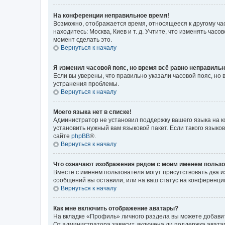
На конференции неправильное время!
Возможно, отображается время, относящееся к другому часо
находитесь: Москва, Киев и т. д. Учтите, что изменять час
момент сделать это.
Вернуться к началу
Я изменил часовой пояс, но время всё равно неправильн
Если вы уверены, что правильно указали часовой пояс, н
устранения проблемы.
Вернуться к началу
Моего языка нет в списке!
Администратор не установил поддержку вашего языка на к
установить нужный вам языковой пакет. Если такого языко
сайте
phpBB
®.
Вернуться к началу
Что означают изображения рядом с моим именем польз
Вместе с именем пользователя могут присутствовать два и
сообщений вы оставили, или на ваш статус на конференции
Вернуться к началу
Как мне включить отображение аватары?
На вкладке «Профиль» личного раздела вы можете добавит
От администратора зависит, включена ли поддержка аватар