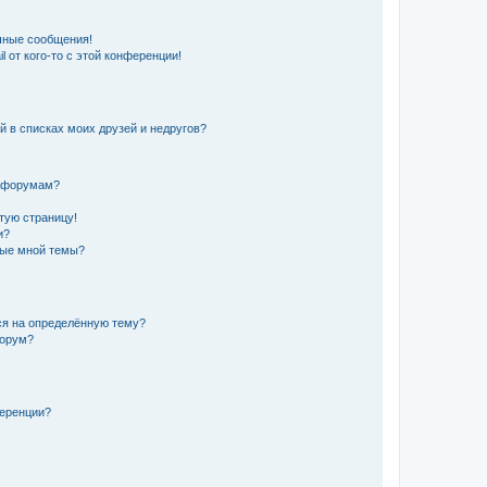
чные сообщения!
 от кого-то с этой конференции!
й в списках моих друзей и недругов?
и форумам?
стую страницу!
и?
ные мной темы?
ься на определённую тему?
форум?
ференции?