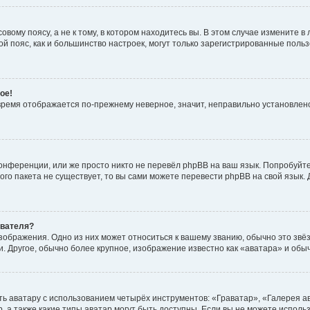
вому поясу, а не к тому, в котором находитесь вы. В этом случае измените в 
овой пояс, как и большинство настроек, могут только зарегистрированные пол
ое!
о время отображается по-прежнему неверное, значит, неправильно установле
онференции, или же просто никто не перевёл phpBB на ваш язык. Попробуйт
вого пакета не существует, то вы сами можете перевести phpBB на свой язы
ователя?
зображения. Одно из них может относиться к вашему званию, обычно это звёзд
. Другое, обычно более крупное, изображение известно как «аватара» и обы
ь аватару с использованием четырёх инструментов: «Граватар», «Галерея а
, а также какие типы аватар могут быть доступны. Если вы не можете испол