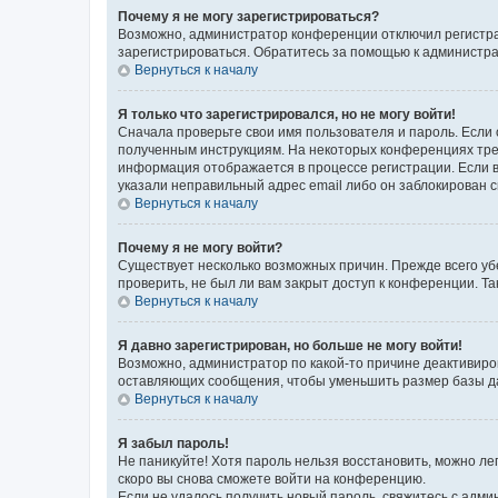
Почему я не могу зарегистрироваться?
Возможно, администратор конференции отключил регистрац
зарегистрироваться. Обратитесь за помощью к администр
Вернуться к началу
Я только что зарегистрировался, но не могу войти!
Сначала проверьте свои имя пользователя и пароль. Если 
полученным инструкциям. На некоторых конференциях треб
информация отображается в процессе регистрации. Если в
указали неправильный адрес email либо он заблокирован с
Вернуться к началу
Почему я не могу войти?
Существует несколько возможных причин. Прежде всего уб
проверить, не был ли вам закрыт доступ к конференции. 
Вернуться к началу
Я давно зарегистрирован, но больше не могу войти!
Возможно, администратор по какой-то причине деактивиро
оставляющих сообщения, чтобы уменьшить размер базы дан
Вернуться к началу
Я забыл пароль!
Не паникуйте! Хотя пароль нельзя восстановить, можно л
скоро вы снова сможете войти на конференцию.
Если не удалось получить новый пароль, свяжитесь с адм