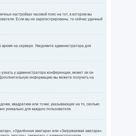
личных настройках часовой пояс на тот, в котором вы
ьзователи. Если вы не зарегистрированы, то сейчас удачный
но время на сервере. Уведомите администратора для
е узнать у администратора конференции, может ли он
к. Дополнительную информацию вы можете получить на
очки, квадратики или точки, указывающие на то, сколько
чно уникально для каждого пользователя.
ватар», «Удалённая аватара» или «Загружаемая аватара».
ьзовать аватары, свяжитесь с администратором