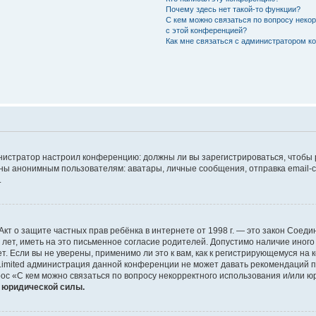
Почему здесь нет такой-то функции?
С кем можно связаться по вопросу неко
с этой конференцией?
Как мне связаться с администратором 
дминистратор настроил конференцию: должны ли вы зарегистрироваться, чтобы
 анонимным пользователям: аватары, личные сообщения, отправка email-сооб
.
 или Акт о защите частных прав ребёнка в интернете от 1998 г. — это закон Со
т, иметь на это письменное согласие родителей. Допустимо наличие иного
 Если вы не уверены, применимо ли это к вам, как к регистрирующемуся на 
Limited администрация данной конференции не может давать рекомендаций 
ос «С кем можно связаться по вопросу некорректного использования и/или ю
т юридической силы.