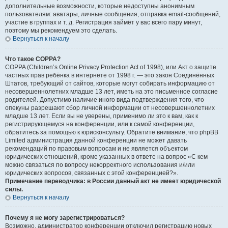
дополнительные возможности, которые недоступны анонимным
пользователям: аватары, личные сообщения, отправка email-сообщений,
участие в группах и т. д. Регистрация займёт у вас всего пару минут,
поэтому мы рекомендуем это сделать.
Вернуться к началу
Что такое COPPA?
COPPA (Children’s Online Privacy Protection Act of 1998), или Акт о защите
частных прав ребёнка в интернете от 1998 г. — это закон Соединённых
Штатов, требующий от сайтов, которые могут собирать информацию от
несовершеннолетних младше 13 лет, иметь на это письменное согласие
родителей. Допустимо наличие иного вида подтверждения того, что
опекуны разрешают сбор личной информации от несовершеннолетних
младше 13 лет. Если вы не уверены, применимо ли это к вам, как к
регистрирующемуся на конференции, или к самой конференции,
обратитесь за помощью к юрисконсульту. Обратите внимание, что phpBB
Limited администрация данной конференции не может давать
рекомендаций по правовым вопросам и не является объектом
юридических отношений, кроме указанных в ответе на вопрос «С кем
можно связаться по вопросу некорректного использования и/или
юридических вопросов, связанных с этой конференцией?».
Примечание переводчика: в России данный акт не имеет юридической
силы.
Вернуться к началу
Почему я не могу зарегистрироваться?
Возможно, администратор конференции отключил регистрацию новых