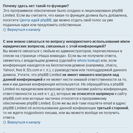
Почему здесь нет такой-то функции?
Это программное обеспечение было создано и лицензировано phpBB
Limited. Если вы считаете, что какая-то функция должна быть добавлена,
посетите
Центр идей phpBB
, где можно отдать свой голос за уже
поданные идеи или предложить собственные.
Вернуться к началу
С кем можно связаться по вопросу некорректного использования и/или
юридических вопросов, связанных с этой конференцией?
Вы можете связаться с любым из администраторов, перечисленных в
списке на странице «Наша команда». Если вы не получили ответа,
свяжитесь с владельцем домена (сделайте
whois lookup
) или, если
конференция находится на бесплатном домене (например, chat.ru,
Yahoo!, free.fr, f2s.com и т. п.), с руководством или техподдержкой данного
домена. Учтите, что phpBB Limited
не имеет никакого контроля над
данной конференцией
и не может нести никакой ответственности за то,
кем и как данная конференция используется. Не обращайтесь к phpBB
Limited по юридическим вопросам (о приостановке работы конференции,
ответственности за неё и т. д.), которые
не относятся напрямую
к сайту
phpBB.com или которые частично относятся к программному
обеспечению phpBB Limited. Если же вы всё-таки пошлёте email в адрес
phpBB Limited об использовании данной конференции
третьей стороной
,
то не ждите подробного письма, или вы можете вообще не получить
ответа.
Вернуться к началу