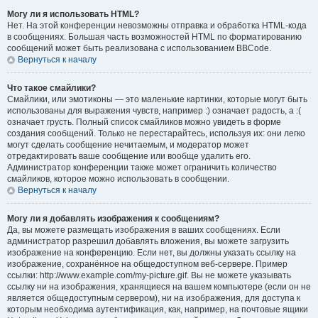
Могу ли я использовать HTML?
Нет. На этой конференции невозможны отправка и обработка HTML-кода
в сообщениях. Большая часть возможностей HTML по форматированию
сообщений может быть реализована с использованием BBCode.
Вернуться к началу
Что такое смайлики?
Смайлики, или эмотиконы — это маленькие картинки, которые могут быть
использованы для выражения чувств, например :) означает радость, а :(
означает грусть. Полный список смайликов можно увидеть в форме
создания сообщений. Только не перестарайтесь, используя их: они легко
могут сделать сообщение нечитаемым, и модератор может
отредактировать ваше сообщение или вообще удалить его.
Администратор конференции также может ограничить количество
смайликов, которое можно использовать в сообщении.
Вернуться к началу
Могу ли я добавлять изображения к сообщениям?
Да, вы можете размещать изображения в ваших сообщениях. Если
администратор разрешил добавлять вложения, вы можете загрузить
изображение на конференцию. Если нет, вы должны указать ссылку на
изображение, сохранённое на общедоступном веб-сервере. Пример
ссылки: http://www.example.com/my-picture.gif. Вы не можете указывать
ссылку ни на изображения, хранящиеся на вашем компьютере (если он не
является общедоступным сервером), ни на изображения, для доступа к
которым необходима аутентификация, как, например, на почтовые ящики