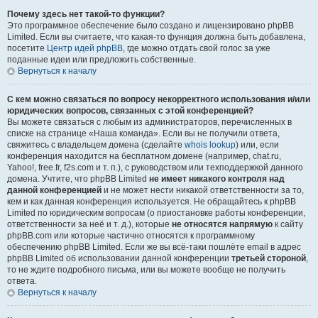
Почему здесь нет такой-то функции?
Это программное обеспечение было создано и лицензировано phpBB
Limited. Если вы считаете, что какая-то функция должна быть добавлена,
посетите
Центр идей phpBB
, где можно отдать свой голос за уже
поданные идеи или предложить собственные.
Вернуться к началу
С кем можно связаться по вопросу некорректного использования и/или
юридических вопросов, связанных с этой конференцией?
Вы можете связаться с любым из администраторов, перечисленных в
списке на странице «Наша команда». Если вы не получили ответа,
свяжитесь с владельцем домена (сделайте
whois lookup
) или, если
конференция находится на бесплатном домене (например, chat.ru,
Yahoo!, free.fr, f2s.com и т. п.), с руководством или техподдержкой данного
домена. Учтите, что phpBB Limited
не имеет никакого контроля над
данной конференцией
и не может нести никакой ответственности за то,
кем и как данная конференция используется. Не обращайтесь к phpBB
Limited по юридическим вопросам (о приостановке работы конференции,
ответственности за неё и т. д.), которые
не относятся напрямую
к сайту
phpBB.com или которые частично относятся к программному
обеспечению phpBB Limited. Если же вы всё-таки пошлёте email в адрес
phpBB Limited об использовании данной конференции
третьей стороной
,
то не ждите подробного письма, или вы можете вообще не получить
ответа.
Вернуться к началу