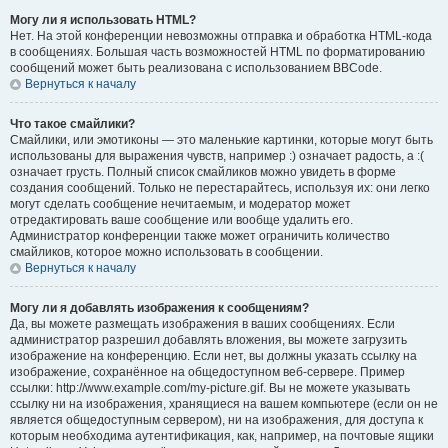
Могу ли я использовать HTML?
Нет. На этой конференции невозможны отправка и обработка HTML-кода
в сообщениях. Большая часть возможностей HTML по форматированию
сообщений может быть реализована с использованием BBCode.
Вернуться к началу
Что такое смайлики?
Смайлики, или эмотиконы — это маленькие картинки, которые могут быть
использованы для выражения чувств, например :) означает радость, а :(
означает грусть. Полный список смайликов можно увидеть в форме
создания сообщений. Только не перестарайтесь, используя их: они легко
могут сделать сообщение нечитаемым, и модератор может
отредактировать ваше сообщение или вообще удалить его.
Администратор конференции также может ограничить количество
смайликов, которое можно использовать в сообщении.
Вернуться к началу
Могу ли я добавлять изображения к сообщениям?
Да, вы можете размещать изображения в ваших сообщениях. Если
администратор разрешил добавлять вложения, вы можете загрузить
изображение на конференцию. Если нет, вы должны указать ссылку на
изображение, сохранённое на общедоступном веб-сервере. Пример
ссылки: http://www.example.com/my-picture.gif. Вы не можете указывать
ссылку ни на изображения, хранящиеся на вашем компьютере (если он не
является общедоступным сервером), ни на изображения, для доступа к
которым необходима аутентификация, как, например, на почтовые ящики