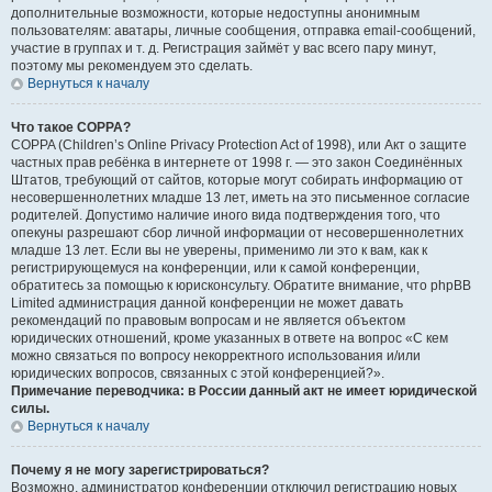
дополнительные возможности, которые недоступны анонимным
пользователям: аватары, личные сообщения, отправка email-сообщений,
участие в группах и т. д. Регистрация займёт у вас всего пару минут,
поэтому мы рекомендуем это сделать.
Вернуться к началу
Что такое COPPA?
COPPA (Children’s Online Privacy Protection Act of 1998), или Акт о защите
частных прав ребёнка в интернете от 1998 г. — это закон Соединённых
Штатов, требующий от сайтов, которые могут собирать информацию от
несовершеннолетних младше 13 лет, иметь на это письменное согласие
родителей. Допустимо наличие иного вида подтверждения того, что
опекуны разрешают сбор личной информации от несовершеннолетних
младше 13 лет. Если вы не уверены, применимо ли это к вам, как к
регистрирующемуся на конференции, или к самой конференции,
обратитесь за помощью к юрисконсульту. Обратите внимание, что phpBB
Limited администрация данной конференции не может давать
рекомендаций по правовым вопросам и не является объектом
юридических отношений, кроме указанных в ответе на вопрос «С кем
можно связаться по вопросу некорректного использования и/или
юридических вопросов, связанных с этой конференцией?».
Примечание переводчика: в России данный акт не имеет юридической
силы.
Вернуться к началу
Почему я не могу зарегистрироваться?
Возможно, администратор конференции отключил регистрацию новых