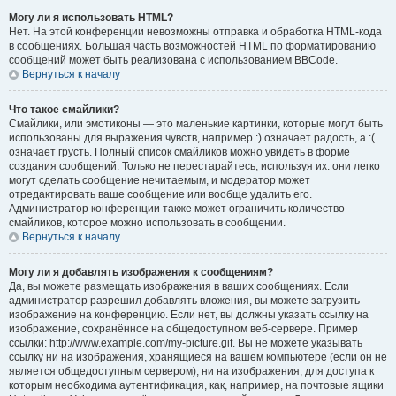
Могу ли я использовать HTML?
Нет. На этой конференции невозможны отправка и обработка HTML-кода
в сообщениях. Большая часть возможностей HTML по форматированию
сообщений может быть реализована с использованием BBCode.
Вернуться к началу
Что такое смайлики?
Смайлики, или эмотиконы — это маленькие картинки, которые могут быть
использованы для выражения чувств, например :) означает радость, а :(
означает грусть. Полный список смайликов можно увидеть в форме
создания сообщений. Только не перестарайтесь, используя их: они легко
могут сделать сообщение нечитаемым, и модератор может
отредактировать ваше сообщение или вообще удалить его.
Администратор конференции также может ограничить количество
смайликов, которое можно использовать в сообщении.
Вернуться к началу
Могу ли я добавлять изображения к сообщениям?
Да, вы можете размещать изображения в ваших сообщениях. Если
администратор разрешил добавлять вложения, вы можете загрузить
изображение на конференцию. Если нет, вы должны указать ссылку на
изображение, сохранённое на общедоступном веб-сервере. Пример
ссылки: http://www.example.com/my-picture.gif. Вы не можете указывать
ссылку ни на изображения, хранящиеся на вашем компьютере (если он не
является общедоступным сервером), ни на изображения, для доступа к
которым необходима аутентификация, как, например, на почтовые ящики