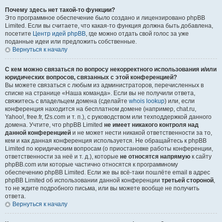
Почему здесь нет такой-то функции?
Это программное обеспечение было создано и лицензировано phpBB
Limited. Если вы считаете, что какая-то функция должна быть добавлена,
посетите
Центр идей phpBB
, где можно отдать свой голос за уже
поданные идеи или предложить собственные.
Вернуться к началу
С кем можно связаться по вопросу некорректного использования и/или
юридических вопросов, связанных с этой конференцией?
Вы можете связаться с любым из администраторов, перечисленных в
списке на странице «Наша команда». Если вы не получили ответа,
свяжитесь с владельцем домена (сделайте
whois lookup
) или, если
конференция находится на бесплатном домене (например, chat.ru,
Yahoo!, free.fr, f2s.com и т. п.), с руководством или техподдержкой данного
домена. Учтите, что phpBB Limited
не имеет никакого контроля над
данной конференцией
и не может нести никакой ответственности за то,
кем и как данная конференция используется. Не обращайтесь к phpBB
Limited по юридическим вопросам (о приостановке работы конференции,
ответственности за неё и т. д.), которые
не относятся напрямую
к сайту
phpBB.com или которые частично относятся к программному
обеспечению phpBB Limited. Если же вы всё-таки пошлёте email в адрес
phpBB Limited об использовании данной конференции
третьей стороной
,
то не ждите подробного письма, или вы можете вообще не получить
ответа.
Вернуться к началу