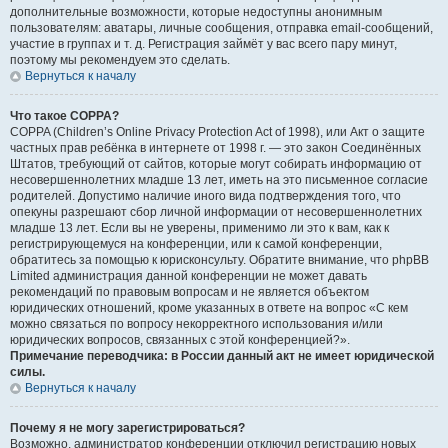
дополнительные возможности, которые недоступны анонимным
пользователям: аватары, личные сообщения, отправка email-сообщений,
участие в группах и т. д. Регистрация займёт у вас всего пару минут,
поэтому мы рекомендуем это сделать.
Вернуться к началу
Что такое COPPA?
COPPA (Children’s Online Privacy Protection Act of 1998), или Акт о защите
частных прав ребёнка в интернете от 1998 г. — это закон Соединённых
Штатов, требующий от сайтов, которые могут собирать информацию от
несовершеннолетних младше 13 лет, иметь на это письменное согласие
родителей. Допустимо наличие иного вида подтверждения того, что
опекуны разрешают сбор личной информации от несовершеннолетних
младше 13 лет. Если вы не уверены, применимо ли это к вам, как к
регистрирующемуся на конференции, или к самой конференции,
обратитесь за помощью к юрисконсульту. Обратите внимание, что phpBB
Limited администрация данной конференции не может давать
рекомендаций по правовым вопросам и не является объектом
юридических отношений, кроме указанных в ответе на вопрос «С кем
можно связаться по вопросу некорректного использования и/или
юридических вопросов, связанных с этой конференцией?».
Примечание переводчика: в России данный акт не имеет юридической
силы.
Вернуться к началу
Почему я не могу зарегистрироваться?
Возможно, администратор конференции отключил регистрацию новых