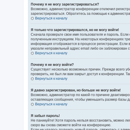
Почему я не могу зарегистрироваться?
Возможно, администратор конференции отключил регистрац
зарегистрироваться. Обратитесь за помощью к администр
Вернуться к началу
Я только что зарегистрировался, но не могу войти!
Сначала проверьте свои имя пользователя и пароль. Если 
полученным инструкциям. На некоторых конференциях треб
информация отображается в процессе регистрации. Если в
указали неправильный адрес email либо он заблокирован с
Вернуться к началу
Почему я не могу войти?
Существует несколько возможных причин. Прежде всего уб
проверить, не был ли вам закрыт доступ к конференции. 
Вернуться к началу
Я давно зарегистрирован, но больше не могу войти!
Возможно, администратор по какой-то причине деактивиро
оставляющих сообщения, чтобы уменьшить размер базы дан
Вернуться к началу
Я забыл пароль!
Не паникуйте! Хотя пароль нельзя восстановить, можно л
скоро вы снова сможете войти на конференцию.
Если не удалось получить новый пароль, свяжитесь с адм