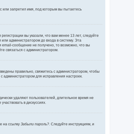
с или запретил имя, под которым вы пытаетесь
регистрации вы указали, что вам менее 13 лет, следуйте
 или администратором до входа в систему. Эта
 email-сообщение не получено, то возможно, что вы
йте связаться с администратором.
 введены правильно, свяжитесь с администратором, чтобы
ь с администратором для исправления настроек.
дически удаляют пользователей, длительное время не
участвовать в дискуссиях.
те на ссылку
Забыли пароль?
. Следуйте инструкциям, и