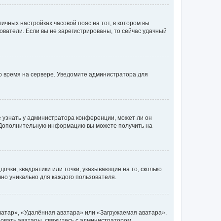
личных настройках часовой пояс на тот, в котором вы
ьзователи. Если вы не зарегистрированы, то сейчас удачный
но время на сервере. Уведомите администратора для
е узнать у администратора конференции, может ли он
к. Дополнительную информацию вы можете получить на
очки, квадратики или точки, указывающие на то, сколько
чно уникально для каждого пользователя.
ватар», «Удалённая аватара» или «Загружаемая аватара».
ьзовать аватары, свяжитесь с администратором