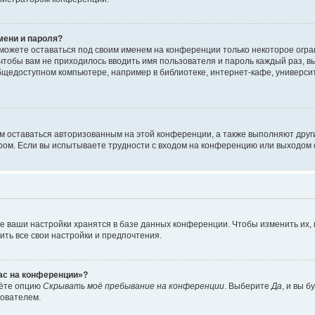
мени и пароля?
сможете оставаться под своим именем на конференции только некоторое огран
 чтобы вам не приходилось вводить имя пользователя и пароль каждый раз, 
щедоступном компьютере, например в библиотеке, интернет-кафе, университе
ам оставаться авторизованным на этой конференции, а также выполняют друг
ом. Если вы испытываете трудности с входом на конференцию или выходом с
е ваши настройки хранятся в базе данных конференции. Чтобы изменить их,
ить все свои настройки и предпочтения.
час на конференции»?
дёте опцию
Скрывать моё пребывание на конференции
. Выберите
Да
, и вы 
зователем.