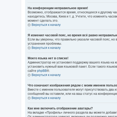
На конференции неправильное время!
Возможно, отображается время, относящееся к другому часо
находитесь: Москва, Киев и т. д. Учтите, что изменять час
момент сделать это.
Вернуться к началу
Я изменил часовой пояс, но время всё равно неправильн
Если вы уверены, что правильно указали часовой пояс, н
устранения проблемы.
Вернуться к началу
Моего языка нет в списке!
Администратор не установил поддержку вашего языка на к
установить нужный вам языковой пакет. Если такого языко
сайте
phpBB
®.
Вернуться к началу
Что означают изображения рядом с моим именем польз
Вместе с именем пользователя могут присутствовать два и
сообщений вы оставили, или на ваш статус на конференции
Вернуться к началу
Как мне включить отображение аватары?
На вкладке «Профиль» личного раздела вы можете добавит
От администратора зависит, включена ли поддержка аватар