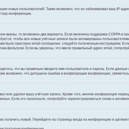
ию новых пользователей. Также возможно, что он заблокировал ваш IP-адре
атору конференции.
они верны, то возможны два варианта. Если включена поддержка COPPA и при 
уется, чтобы все новые учётные записи были активированы пользователями
ам было прислано email-сообщение, следуйте полученным инструкциям. Если
пам-фильтром. Если вы уверены, что ввели правильный адрес email, попробу
едитесь, что вы правильно вводите имя пользователя и пароль. Если данные
Также возможно, что допущена ошибка в конфигурации конференции, свяжитес
вал или удалил вашу учётную запись. Кроме того, многие конференции перио
ных. Если это произошло, попробуйте зарегистрироваться снова и активнее 
егко получить новый. Перейдите на страницу входа на конференцию и щёлкни
инистратором конференции.