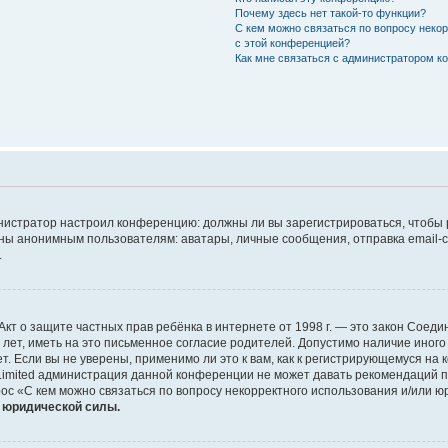
Почему здесь нет такой-то функции?
С кем можно связаться по вопросу неко
с этой конференцией?
Как мне связаться с администратором 
дминистратор настроил конференцию: должны ли вы зарегистрироваться, чтобы
 анонимным пользователям: аватары, личные сообщения, отправка email-сооб
.
 или Акт о защите частных прав ребёнка в интернете от 1998 г. — это закон Со
т, иметь на это письменное согласие родителей. Допустимо наличие иного
 Если вы не уверены, применимо ли это к вам, как к регистрирующемуся на 
Limited администрация данной конференции не может давать рекомендаций 
ос «С кем можно связаться по вопросу некорректного использования и/или ю
т юридической силы.