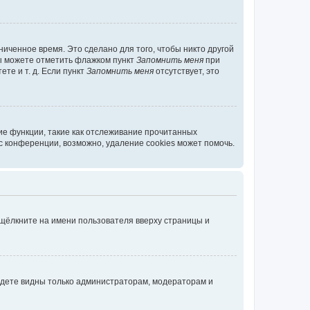
иченное время. Это сделано для того, чтобы никто другой
вы можете отметить флажком пункт
Запомнить меня
при
те и т. д. Если пункт
Запомнить меня
отсутствует, это
ие функции, такие как отслеживание прочитанных
 конференции, возможно, удаление cookies может помочь.
 щёлкните на имени пользователя вверху страницы и
будете видны только администраторам, модераторам и