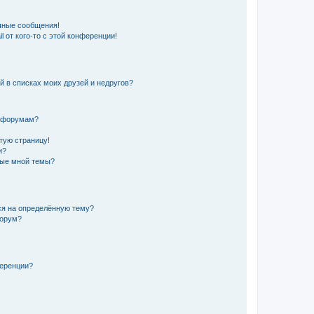
чные сообщения!
 от кого-то с этой конференции!
й в списках моих друзей и недругов?
и форумам?
стую страницу!
и?
ные мной темы?
ься на определённую тему?
форум?
ференции?