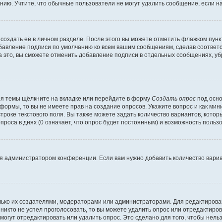
ию. Учтите, что обычные пользователи не могут удалить сообщение, если на 
создать её в личном разделе. После этого вы можете отметить флажком пун
обавление подписи по умолчанию ко всем вашим сообщениям, сделав соотве
а это, вы сможете отменить добавление подписи в отдельных сообщениях, у
я темы щёлкните на вкладке или перейдите в форму
Создать опрос
под осно
 формы, то вы не имеете прав на создание опросов. Укажите вопрос и как ми
троке текстового поля. Вы также можете задать количество вариантов, котор
оса в днях (0 означает, что опрос будет постоянным) и возможность пользо
я администратором конференции. Если вам нужно добавить количество вари
только их создателями, модераторами или администраторами. Для редактиров
 никто не успел проголосовать, то вы можете удалить опрос или отредактиров
огут отредактировать или удалить опрос. Это сделано для того, чтобы нель