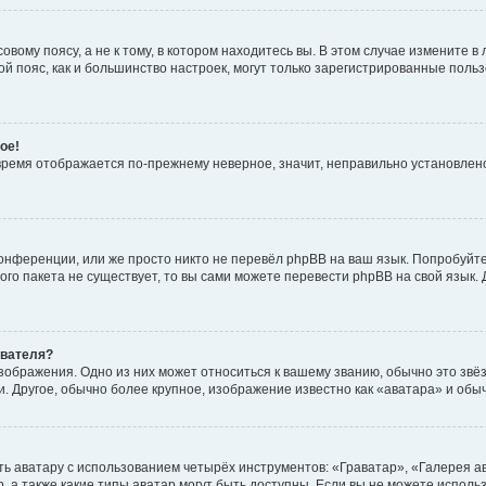
вому поясу, а не к тому, в котором находитесь вы. В этом случае измените в 
овой пояс, как и большинство настроек, могут только зарегистрированные пол
ое!
о время отображается по-прежнему неверное, значит, неправильно установле
онференции, или же просто никто не перевёл phpBB на ваш язык. Попробуйт
вого пакета не существует, то вы сами можете перевести phpBB на свой язы
ователя?
зображения. Одно из них может относиться к вашему званию, обычно это звёзд
. Другое, обычно более крупное, изображение известно как «аватара» и обы
ь аватару с использованием четырёх инструментов: «Граватар», «Галерея а
, а также какие типы аватар могут быть доступны. Если вы не можете испол