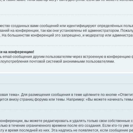
чество созданных вами сообщений или идентифицируют определённых польз
аний на конференции, так как они установлены её администратором. Пожал
е. На большинстве конференций это запрещено, и модератор или администра
ти на конференцию!
ь email-сообщения другим пользователям через встроенную в конференцию ф
ь злоупотребления почтовой системой анонимными пользователями.
овая тема». Для размещения сообщения в теме щёлкните по кнопке «Ответит
ится внизу страниц форума или темы. Например: «Вы можете начинать темы»
конференции, вы можете редактировать и удалять только свои собственные 
ько в течение ограниченного времени после его создания. Если кто-то уже 
дату и время последней из них. Эта надпись не появляется, если сообщение 