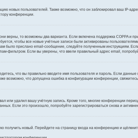
ию новых пользователей. Также возможно, что он заблокировал ваш IP-адре
атору конференции.
они верны, то возможны два варианта. Если включена поддержка COPPA и при 
уется, чтобы все новые учётные записи были активированы пользователями
ам было прислано email-сообщение, следуйте полученным инструкциям. Если
пам-фильтром. Если вы уверены, что ввели правильный адрес email, попробу
едитесь, что вы правильно вводите имя пользователя и пароль. Если данные
Также возможно, что допущена ошибка в конфигурации конференции, свяжитес
вал или удалил вашу учётную запись. Кроме того, многие конференции перио
ных. Если это произошло, попробуйте зарегистрироваться снова и активнее 
егко получить новый. Перейдите на страницу входа на конференцию и щёлкни
инистратором конференции.