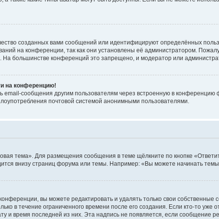
чество созданных вами сообщений или идентифицируют определённых польз
аний на конференции, так как они установлены её администратором. Пожал
е. На большинстве конференций это запрещено, и модератор или администра
ти на конференцию!
ь email-сообщения другим пользователям через встроенную в конференцию ф
ь злоупотребления почтовой системой анонимными пользователями.
овая тема». Для размещения сообщения в теме щёлкните по кнопке «Ответит
ится внизу страниц форума или темы. Например: «Вы можете начинать темы»
конференции, вы можете редактировать и удалять только свои собственные 
ько в течение ограниченного времени после его создания. Если кто-то уже 
дату и время последней из них. Эта надпись не появляется, если сообщение 