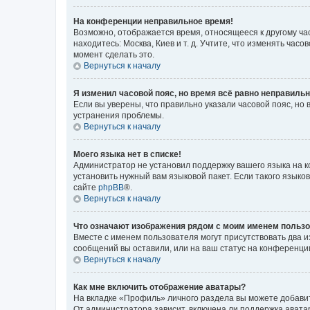
На конференции неправильное время!
Возможно, отображается время, относящееся к другому часо
находитесь: Москва, Киев и т. д. Учтите, что изменять час
момент сделать это.
Вернуться к началу
Я изменил часовой пояс, но время всё равно неправильн
Если вы уверены, что правильно указали часовой пояс, н
устранения проблемы.
Вернуться к началу
Моего языка нет в списке!
Администратор не установил поддержку вашего языка на к
установить нужный вам языковой пакет. Если такого языко
сайте
phpBB
®.
Вернуться к началу
Что означают изображения рядом с моим именем польз
Вместе с именем пользователя могут присутствовать два и
сообщений вы оставили, или на ваш статус на конференции
Вернуться к началу
Как мне включить отображение аватары?
На вкладке «Профиль» личного раздела вы можете добавит
От администратора зависит, включена ли поддержка аватар