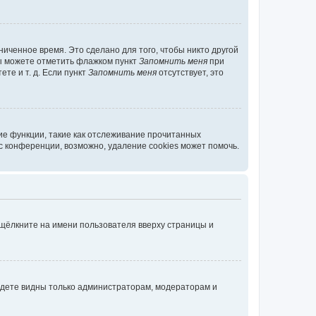
иченное время. Это сделано для того, чтобы никто другой
вы можете отметить флажком пункт
Запомнить меня
при
те и т. д. Если пункт
Запомнить меня
отсутствует, это
ие функции, такие как отслеживание прочитанных
 конференции, возможно, удаление cookies может помочь.
 щёлкните на имени пользователя вверху страницы и
будете видны только администраторам, модераторам и