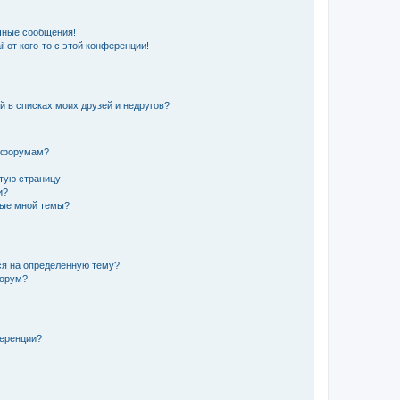
чные сообщения!
 от кого-то с этой конференции!
й в списках моих друзей и недругов?
и форумам?
стую страницу!
и?
ные мной темы?
ься на определённую тему?
форум?
ференции?