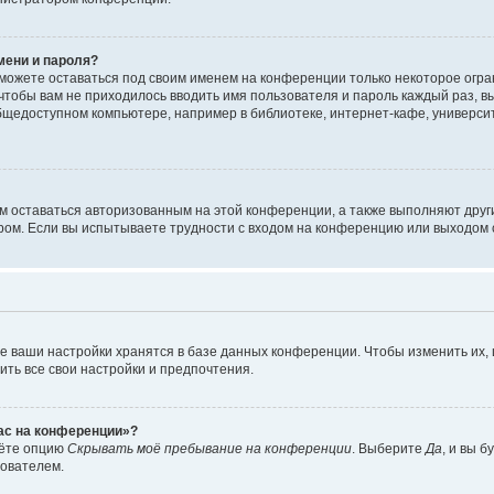
мени и пароля?
сможете оставаться под своим именем на конференции только некоторое огран
 чтобы вам не приходилось вводить имя пользователя и пароль каждый раз, 
щедоступном компьютере, например в библиотеке, интернет-кафе, университе
ам оставаться авторизованным на этой конференции, а также выполняют друг
ом. Если вы испытываете трудности с входом на конференцию или выходом с
е ваши настройки хранятся в базе данных конференции. Чтобы изменить их,
ить все свои настройки и предпочтения.
час на конференции»?
дёте опцию
Скрывать моё пребывание на конференции
. Выберите
Да
, и вы 
зователем.