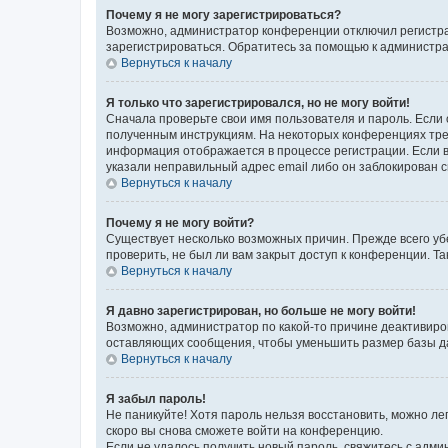
Почему я не могу зарегистрироваться?
Возможно, администратор конференции отключил регистрац
зарегистрироваться. Обратитесь за помощью к администр
Вернуться к началу
Я только что зарегистрировался, но не могу войти!
Сначала проверьте свои имя пользователя и пароль. Если 
полученным инструкциям. На некоторых конференциях треб
информация отображается в процессе регистрации. Если в
указали неправильный адрес email либо он заблокирован с
Вернуться к началу
Почему я не могу войти?
Существует несколько возможных причин. Прежде всего уб
проверить, не был ли вам закрыт доступ к конференции. 
Вернуться к началу
Я давно зарегистрирован, но больше не могу войти!
Возможно, администратор по какой-то причине деактивиро
оставляющих сообщения, чтобы уменьшить размер базы дан
Вернуться к началу
Я забыл пароль!
Не паникуйте! Хотя пароль нельзя восстановить, можно л
скоро вы снова сможете войти на конференцию.
Если не удалось получить новый пароль, свяжитесь с адм