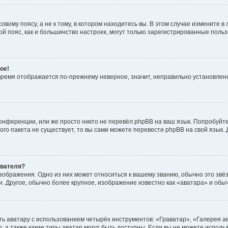
вому поясу, а не к тому, в котором находитесь вы. В этом случае измените в 
овой пояс, как и большинство настроек, могут только зарегистрированные пол
ое!
о время отображается по-прежнему неверное, значит, неправильно установле
онференции, или же просто никто не перевёл phpBB на ваш язык. Попробуйт
вого пакета не существует, то вы сами можете перевести phpBB на свой язы
ователя?
зображения. Одно из них может относиться к вашему званию, обычно это звёзд
. Другое, обычно более крупное, изображение известно как «аватара» и обы
ь аватару с использованием четырёх инструментов: «Граватар», «Галерея а
, а также какие типы аватар могут быть доступны. Если вы не можете испол