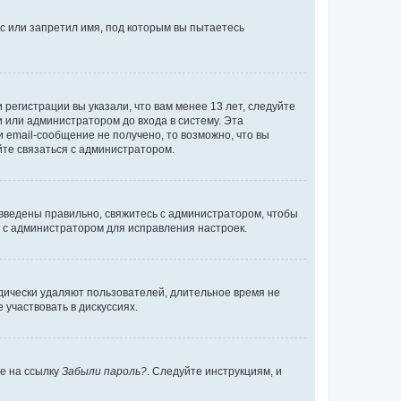
с или запретил имя, под которым вы пытаетесь
регистрации вы указали, что вам менее 13 лет, следуйте
 или администратором до входа в систему. Эта
 email-сообщение не получено, то возможно, что вы
йте связаться с администратором.
 введены правильно, свяжитесь с администратором, чтобы
ь с администратором для исправления настроек.
дически удаляют пользователей, длительное время не
участвовать в дискуссиях.
те на ссылку
Забыли пароль?
. Следуйте инструкциям, и