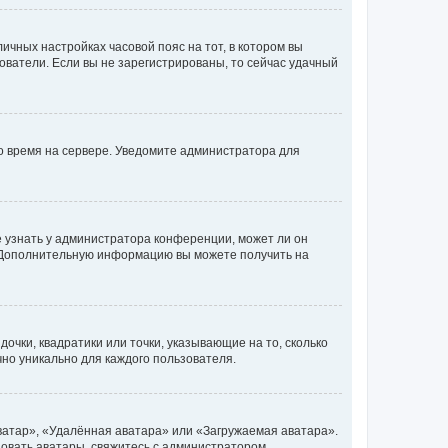
личных настройках часовой пояс на тот, в котором вы
ьзователи. Если вы не зарегистрированы, то сейчас удачный
но время на сервере. Уведомите администратора для
е узнать у администратора конференции, может ли он
к. Дополнительную информацию вы можете получить на
очки, квадратики или точки, указывающие на то, сколько
чно уникально для каждого пользователя.
ватар», «Удалённая аватара» или «Загружаемая аватара».
ьзовать аватары, свяжитесь с администратором