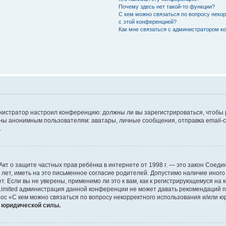
Почему здесь нет такой-то функции?
С кем можно связаться по вопросу неко
с этой конференцией?
Как мне связаться с администратором 
дминистратор настроил конференцию: должны ли вы зарегистрироваться, чтобы
 анонимным пользователям: аватары, личные сообщения, отправка email-сооб
.
 или Акт о защите частных прав ребёнка в интернете от 1998 г. — это закон Со
т, иметь на это письменное согласие родителей. Допустимо наличие иного
 Если вы не уверены, применимо ли это к вам, как к регистрирующемуся на 
Limited администрация данной конференции не может давать рекомендаций 
ос «С кем можно связаться по вопросу некорректного использования и/или ю
т юридической силы.