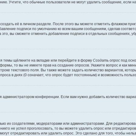
ию. Учтите, что обычные пользователи не могут удалить сообщение, если на 
создать её в личном разделе. После этого вы можете отметить флажком пун
обавление подписи по умолчанию ко всем вашим сообщениям, сделав соотве
а это, вы сможете отменить добавление подписи в отдельных сообщениях, у
я темы щёлкните на вкладке или перейдите в форму
Создать опрос
под осно
 формы, то вы не имеете прав на создание опросов. Укажите вопрос и как ми
троке текстового поля. Вы также можете задать количество вариантов, котор
оса в днях (0 означает, что опрос будет постоянным) и возможность пользо
я администратором конференции. Если вам нужно добавить количество вари
только их создателями, модераторами или администраторами. Для редактиров
 никто не успел проголосовать, то вы можете удалить опрос или отредактиров
огут отредактировать или удалить опрос. Это сделано для того, чтобы нель