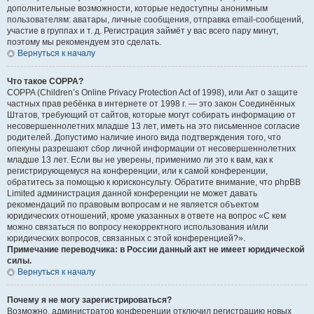
дополнительные возможности, которые недоступны анонимным
пользователям: аватары, личные сообщения, отправка email-сообщений,
участие в группах и т. д. Регистрация займёт у вас всего пару минут,
поэтому мы рекомендуем это сделать.
Вернуться к началу
Что такое COPPA?
COPPA (Children’s Online Privacy Protection Act of 1998), или Акт о защите
частных прав ребёнка в интернете от 1998 г. — это закон Соединённых
Штатов, требующий от сайтов, которые могут собирать информацию от
несовершеннолетних младше 13 лет, иметь на это письменное согласие
родителей. Допустимо наличие иного вида подтверждения того, что
опекуны разрешают сбор личной информации от несовершеннолетних
младше 13 лет. Если вы не уверены, применимо ли это к вам, как к
регистрирующемуся на конференции, или к самой конференции,
обратитесь за помощью к юрисконсульту. Обратите внимание, что phpBB
Limited администрация данной конференции не может давать
рекомендаций по правовым вопросам и не является объектом
юридических отношений, кроме указанных в ответе на вопрос «С кем
можно связаться по вопросу некорректного использования и/или
юридических вопросов, связанных с этой конференцией?».
Примечание переводчика: в России данный акт не имеет юридической
силы.
Вернуться к началу
Почему я не могу зарегистрироваться?
Возможно, администратор конференции отключил регистрацию новых