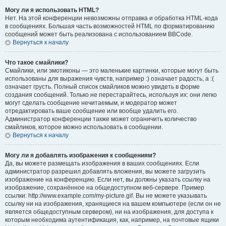
Могу ли я использовать HTML?
Нет. На этой конференции невозможны отправка и обработка HTML-кода
в сообщениях. Большая часть возможностей HTML по форматированию
сообщений может быть реализована с использованием BBCode.
Вернуться к началу
Что такое смайлики?
Смайлики, или эмотиконы — это маленькие картинки, которые могут быть
использованы для выражения чувств, например :) означает радость, а :(
означает грусть. Полный список смайликов можно увидеть в форме
создания сообщений. Только не перестарайтесь, используя их: они легко
могут сделать сообщение нечитаемым, и модератор может
отредактировать ваше сообщение или вообще удалить его.
Администратор конференции также может ограничить количество
смайликов, которое можно использовать в сообщении.
Вернуться к началу
Могу ли я добавлять изображения к сообщениям?
Да, вы можете размещать изображения в ваших сообщениях. Если
администратор разрешил добавлять вложения, вы можете загрузить
изображение на конференцию. Если нет, вы должны указать ссылку на
изображение, сохранённое на общедоступном веб-сервере. Пример
ссылки: http://www.example.com/my-picture.gif. Вы не можете указывать
ссылку ни на изображения, хранящиеся на вашем компьютере (если он не
является общедоступным сервером), ни на изображения, для доступа к
которым необходима аутентификация, как, например, на почтовые ящики