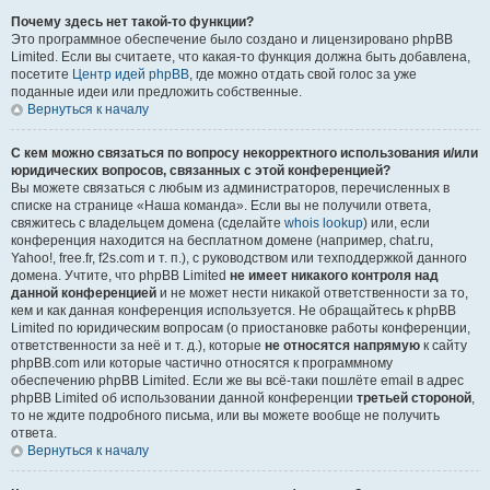
Почему здесь нет такой-то функции?
Это программное обеспечение было создано и лицензировано phpBB
Limited. Если вы считаете, что какая-то функция должна быть добавлена,
посетите
Центр идей phpBB
, где можно отдать свой голос за уже
поданные идеи или предложить собственные.
Вернуться к началу
С кем можно связаться по вопросу некорректного использования и/или
юридических вопросов, связанных с этой конференцией?
Вы можете связаться с любым из администраторов, перечисленных в
списке на странице «Наша команда». Если вы не получили ответа,
свяжитесь с владельцем домена (сделайте
whois lookup
) или, если
конференция находится на бесплатном домене (например, chat.ru,
Yahoo!, free.fr, f2s.com и т. п.), с руководством или техподдержкой данного
домена. Учтите, что phpBB Limited
не имеет никакого контроля над
данной конференцией
и не может нести никакой ответственности за то,
кем и как данная конференция используется. Не обращайтесь к phpBB
Limited по юридическим вопросам (о приостановке работы конференции,
ответственности за неё и т. д.), которые
не относятся напрямую
к сайту
phpBB.com или которые частично относятся к программному
обеспечению phpBB Limited. Если же вы всё-таки пошлёте email в адрес
phpBB Limited об использовании данной конференции
третьей стороной
,
то не ждите подробного письма, или вы можете вообще не получить
ответа.
Вернуться к началу