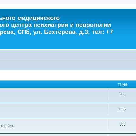
ного медицинского
ого центра психиатрии и неврологии
ева, СПб, ул. Бехтерева, д.3, тел: +7
ТЕМЫ
286
2532
338
гностики.