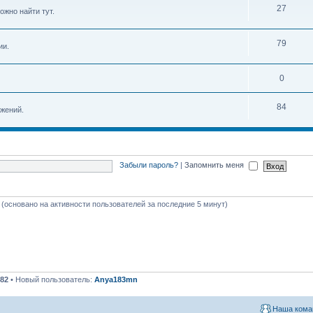
27
ожно найти тут.
79
ии.
0
84
жений.
Забыли пароль?
|
Запомнить меня
й (основано на активности пользователей за последние 5 минут)
82
• Новый пользователь:
Anya183mn
Наша кома