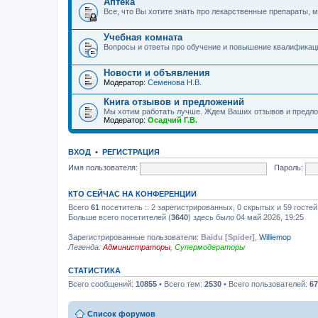
Аптека
Все, что Вы хотите знать про лекарственные препараты, м
Учебная комната
Вопросы и ответы про обучение и повышение квалификац
Новости и объявления
Модератор:
Семенова Н.В.
Книга отзывов и предложений
Мы хотим работать лучше. Ждем Ваших отзывов и предло
Модератор:
Осадчий Г.В.
ВХОД
•
РЕГИСТРАЦИЯ
Имя пользователя:
Пароль:
КТО СЕЙЧАС НА КОНФЕРЕНЦИИ
Всего
61
посетитель :: 2 зарегистрированных, 0 скрытых и 59 госте
Больше всего посетителей (
3640
) здесь было 04 май 2026, 19:25
Зарегистрированные пользователи:
Baidu [Spider]
,
Williemop
Легенда:
Администраторы
,
Супермодераторы
СТАТИСТИКА
Всего сообщений:
10855
• Всего тем:
2530
• Всего пользователей:
67
Список форумов