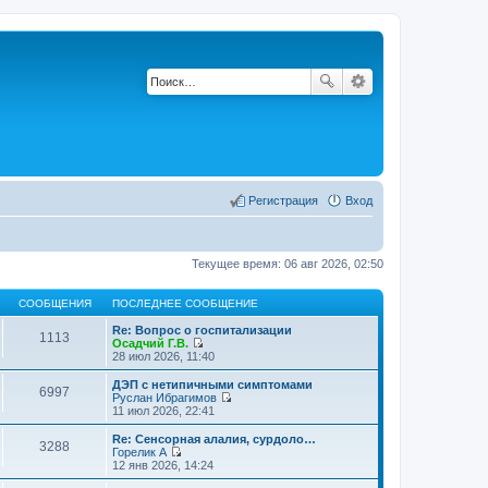
Регистрация
Вход
Текущее время: 06 авг 2026, 02:50
СООБЩЕНИЯ
ПОСЛЕДНЕЕ СООБЩЕНИЕ
Re: Вопрос о госпитализации
1113
Осадчий Г.В.
П
28 июл 2026, 11:40
е
р
ДЭП с нетипичными симптомами
6997
е
Руслан Ибрагимов
й
П
11 июл 2026, 22:41
т
е
и
р
Re: Сенсорная алалия, сурдоло…
3288
к
е
Горелик А
п
й
П
12 янв 2026, 14:24
о
т
е
с
и