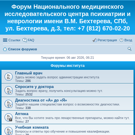
Форум Национального медицинского
исследовательского центра психиатрии и
неврологии имени В.М. Бехтерева, СПб,
ул. Бехтерева, д.3, тел: +7 (812) 670-02-20
Ссылки
FAQ
Регистрация
Вход
Список форумов
ои
Текущее время: 06 авг 2026, 06:21
ск
Форумы института
Главный врач
Здесь можно задать вопрос администрации института
Темы:
286
Спросите у доктора
Задать вопрос врачу, получить консультацию можно тут.
Темы:
2532
Диагностика от «А» до «Я»
Задайте нашим специалистам вопрос о возможностях диагностики.
Темы:
338
Аптека
Все, что Вы хотите знать про лекарственные препараты, можно найти тут.
Темы:
27
Учебная комната
Вопросы и ответы про обучение и повышение квалификации.