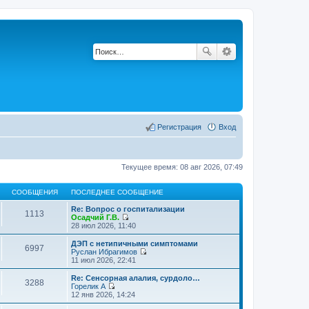
Регистрация
Вход
Текущее время: 08 авг 2026, 07:49
СООБЩЕНИЯ
ПОСЛЕДНЕЕ СООБЩЕНИЕ
Re: Вопрос о госпитализации
1113
Осадчий Г.В.
П
28 июл 2026, 11:40
е
р
ДЭП с нетипичными симптомами
6997
е
Руслан Ибрагимов
й
П
11 июл 2026, 22:41
т
е
и
р
Re: Сенсорная алалия, сурдоло…
3288
к
е
Горелик А
п
й
П
12 янв 2026, 14:24
о
т
е
с
и