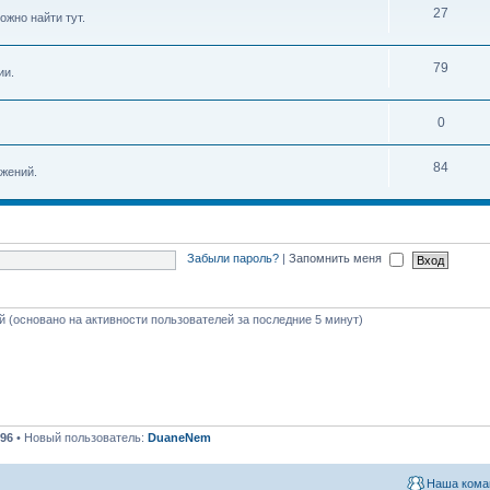
27
ожно найти тут.
79
ии.
0
84
жений.
Забыли пароль?
|
Запомнить меня
ей (основано на активности пользователей за последние 5 минут)
96
• Новый пользователь:
DuaneNem
Наша кома