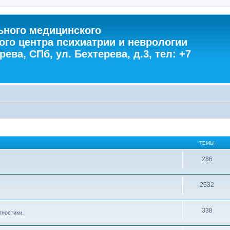
ного медицинского
ого центра психиатрии и неврологии
ева, СПб, ул. Бехтерева, д.3, тел: +7
ТЕМЫ
286
2532
338
гностики.