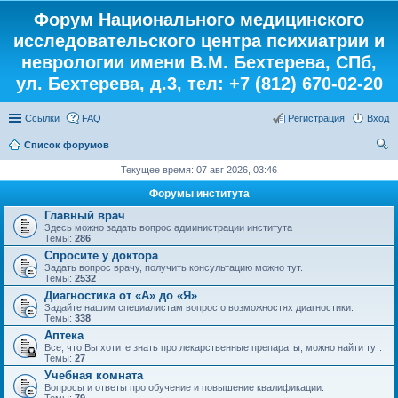
Форум Национального медицинского
исследовательского центра психиатрии и
неврологии имени В.М. Бехтерева, СПб,
ул. Бехтерева, д.3, тел: +7 (812) 670-02-20
Ссылки
FAQ
Регистрация
Вход
Список форумов
ои
Текущее время: 07 авг 2026, 03:46
ск
Форумы института
Главный врач
Здесь можно задать вопрос администрации института
Темы:
286
Спросите у доктора
Задать вопрос врачу, получить консультацию можно тут.
Темы:
2532
Диагностика от «А» до «Я»
Задайте нашим специалистам вопрос о возможностях диагностики.
Темы:
338
Аптека
Все, что Вы хотите знать про лекарственные препараты, можно найти тут.
Темы:
27
Учебная комната
Вопросы и ответы про обучение и повышение квалификации.