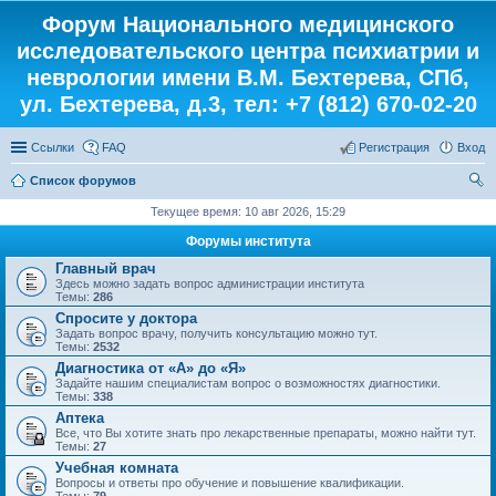
Форум Национального медицинского
исследовательского центра психиатрии и
неврологии имени В.М. Бехтерева, СПб,
ул. Бехтерева, д.3, тел: +7 (812) 670-02-20
Ссылки
FAQ
Регистрация
Вход
Список форумов
ои
Текущее время: 10 авг 2026, 15:29
ск
Форумы института
Главный врач
Здесь можно задать вопрос администрации института
Темы:
286
Спросите у доктора
Задать вопрос врачу, получить консультацию можно тут.
Темы:
2532
Диагностика от «А» до «Я»
Задайте нашим специалистам вопрос о возможностях диагностики.
Темы:
338
Аптека
Все, что Вы хотите знать про лекарственные препараты, можно найти тут.
Темы:
27
Учебная комната
Вопросы и ответы про обучение и повышение квалификации.