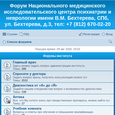
Форум Национального медицинского
исследовательского центра психиатрии и
неврологии имени В.М. Бехтерева, СПб,
ул. Бехтерева, д.3, тел: +7 (812) 670-02-20
Ссылки
FAQ
Регистрация
Вход
Список форумов
ои
Текущее время: 09 авг 2026, 19:02
ск
Форумы института
Главный врач
Здесь можно задать вопрос администрации института
Темы:
286
Спросите у доктора
Задать вопрос врачу, получить консультацию можно тут.
Темы:
2532
Диагностика от «А» до «Я»
Задайте нашим специалистам вопрос о возможностях диагностики.
Темы:
338
Аптека
Все, что Вы хотите знать про лекарственные препараты, можно найти тут.
Темы:
27
Учебная комната
Вопросы и ответы про обучение и повышение квалификации.