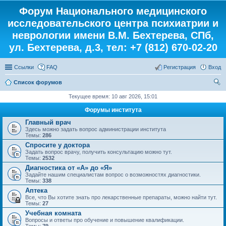
Форум Национального медицинского
исследовательского центра психиатрии и
неврологии имени В.М. Бехтерева, СПб,
ул. Бехтерева, д.3, тел: +7 (812) 670-02-20
Ссылки
FAQ
Регистрация
Вход
Список форумов
ои
Текущее время: 10 авг 2026, 15:01
ск
Форумы института
Главный врач
Здесь можно задать вопрос администрации института
Темы:
286
Спросите у доктора
Задать вопрос врачу, получить консультацию можно тут.
Темы:
2532
Диагностика от «А» до «Я»
Задайте нашим специалистам вопрос о возможностях диагностики.
Темы:
338
Аптека
Все, что Вы хотите знать про лекарственные препараты, можно найти тут.
Темы:
27
Учебная комната
Вопросы и ответы про обучение и повышение квалификации.