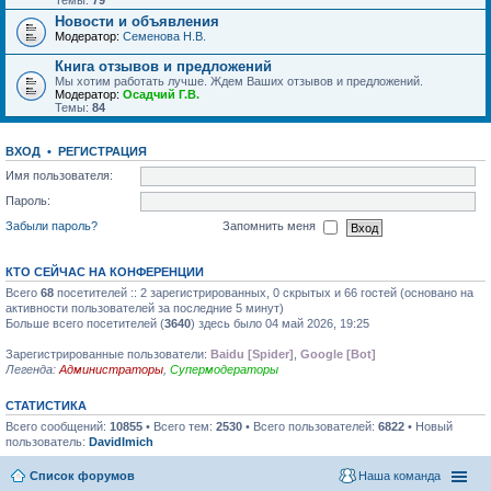
Темы:
79
Новости и объявления
Модератор:
Семенова Н.В.
Книга отзывов и предложений
Мы хотим работать лучше. Ждем Ваших отзывов и предложений.
Модератор:
Осадчий Г.В.
Темы:
84
ВХОД
•
РЕГИСТРАЦИЯ
Имя пользователя:
Пароль:
Забыли пароль?
Запомнить меня
КТО СЕЙЧАС НА КОНФЕРЕНЦИИ
Всего
68
посетителей :: 2 зарегистрированных, 0 скрытых и 66 гостей (основано на
активности пользователей за последние 5 минут)
Больше всего посетителей (
3640
) здесь было 04 май 2026, 19:25
Зарегистрированные пользователи:
Baidu [Spider]
,
Google [Bot]
Легенда:
Администраторы
,
Супермодераторы
СТАТИСТИКА
Всего сообщений:
10855
• Всего тем:
2530
• Всего пользователей:
6822
• Новый
пользователь:
DavidImich
Список форумов
Наша команда