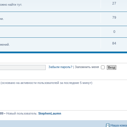
27
ожно найти тут.
79
ии.
0
84
жений.
Забыли пароль?
|
Запомнить меня
я (основано на активности пользователей за последние 5 минут)
89
• Новый пользователь:
StephenLaumn
Наша кома