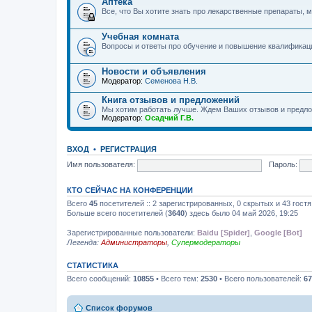
Аптека
Все, что Вы хотите знать про лекарственные препараты, м
Учебная комната
Вопросы и ответы про обучение и повышение квалификац
Новости и объявления
Модератор:
Семенова Н.В.
Книга отзывов и предложений
Мы хотим работать лучше. Ждем Ваших отзывов и предло
Модератор:
Осадчий Г.В.
ВХОД
•
РЕГИСТРАЦИЯ
Имя пользователя:
Пароль:
КТО СЕЙЧАС НА КОНФЕРЕНЦИИ
Всего
45
посетителей :: 2 зарегистрированных, 0 скрытых и 43 гост
Больше всего посетителей (
3640
) здесь было 04 май 2026, 19:25
Зарегистрированные пользователи:
Baidu [Spider]
,
Google [Bot]
Легенда:
Администраторы
,
Супермодераторы
СТАТИСТИКА
Всего сообщений:
10855
• Всего тем:
2530
• Всего пользователей:
67
Список форумов