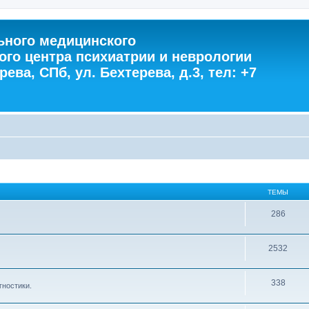
ного медицинского
ого центра психиатрии и неврологии
ева, СПб, ул. Бехтерева, д.3, тел: +7
ТЕМЫ
286
2532
338
гностики.