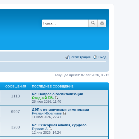
Регистрация
Вход
Текущее время: 07 авг 2026, 05:13
СООБЩЕНИЯ
ПОСЛЕДНЕЕ СООБЩЕНИЕ
Re: Вопрос о госпитализации
1113
Осадчий Г.В.
П
28 июл 2026, 11:40
е
р
ДЭП с нетипичными симптомами
6997
е
Руслан Ибрагимов
й
П
11 июл 2026, 22:41
т
е
и
р
Re: Сенсорная алалия, сурдоло…
3288
к
е
Горелик А
п
й
П
12 янв 2026, 14:24
о
т
е
с
и