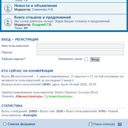
Темы:
79
Новости и объявления
Модератор:
Семенова Н.В.
Книга отзывов и предложений
Мы хотим работать лучше. Ждем Ваших отзывов и предложений.
Модератор:
Осадчий Г.В.
Темы:
84
ВХОД
•
РЕГИСТРАЦИЯ
Имя пользователя:
Пароль:
Забыли пароль?
Запомнить меня
КТО СЕЙЧАС НА КОНФЕРЕНЦИИ
Всего
29
посетителей :: 2 зарегистрированных, 0 скрытых и 27 гостей (основано на
активности пользователей за последние 5 минут)
Больше всего посетителей (
3640
) здесь было 04 май 2026, 19:25
Зарегистрированные пользователи:
Baidu [Spider]
,
Google [Bot]
Легенда:
Администраторы
,
Супермодераторы
СТАТИСТИКА
Всего сообщений:
10855
• Всего тем:
2530
• Всего пользователей:
6793
• Новый
пользователь:
Andrajbk
Список форумов
Наша команда