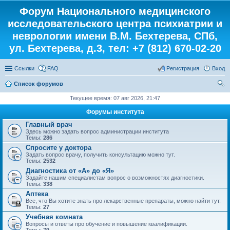
Форум Национального медицинского
исследовательского центра психиатрии и
неврологии имени В.М. Бехтерева, СПб,
ул. Бехтерева, д.3, тел: +7 (812) 670-02-20
Ссылки
FAQ
Регистрация
Вход
Список форумов
ои
Текущее время: 07 авг 2026, 21:47
ск
Форумы института
Главный врач
Здесь можно задать вопрос администрации института
Темы:
286
Спросите у доктора
Задать вопрос врачу, получить консультацию можно тут.
Темы:
2532
Диагностика от «А» до «Я»
Задайте нашим специалистам вопрос о возможностях диагностики.
Темы:
338
Аптека
Все, что Вы хотите знать про лекарственные препараты, можно найти тут.
Темы:
27
Учебная комната
Вопросы и ответы про обучение и повышение квалификации.