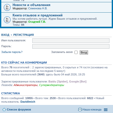
Темы:
79
Новости и объявления
Модератор:
Семенова Н.В.
Книга отзывов и предложений
Мы хотим работать лучше. Ждем Ваших отзывов и предложений.
Модератор:
Осадчий Г.В.
Темы:
84
ВХОД
•
РЕГИСТРАЦИЯ
Имя пользователя:
Пароль:
Забыли пароль?
Запомнить меня
КТО СЕЙЧАС НА КОНФЕРЕНЦИИ
Всего
76
посетителей :: 2 зарегистрированных, 0 скрытых и 74 гостя (основано на
активности пользователей за последние 5 минут)
Больше всего посетителей (
3640
) здесь было 04 май 2026, 19:25
Зарегистрированные пользователи:
Baidu [Spider]
,
Google [Bot]
Легенда:
Администраторы
,
Супермодераторы
СТАТИСТИКА
Всего сообщений:
10855
• Всего тем:
2530
• Всего пользователей:
6822
• Новый
пользователь:
DavidImich
Список форумов
Наша команда