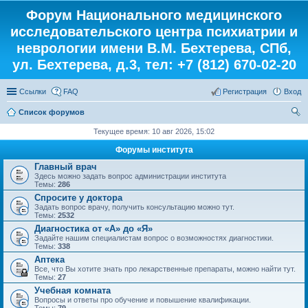
Форум Национального медицинского
исследовательского центра психиатрии и
неврологии имени В.М. Бехтерева, СПб,
ул. Бехтерева, д.3, тел: +7 (812) 670-02-20
Ссылки
FAQ
Регистрация
Вход
Список форумов
ои
Текущее время: 10 авг 2026, 15:02
ск
Форумы института
Главный врач
Здесь можно задать вопрос администрации института
Темы:
286
Спросите у доктора
Задать вопрос врачу, получить консультацию можно тут.
Темы:
2532
Диагностика от «А» до «Я»
Задайте нашим специалистам вопрос о возможностях диагностики.
Темы:
338
Аптека
Все, что Вы хотите знать про лекарственные препараты, можно найти тут.
Темы:
27
Учебная комната
Вопросы и ответы про обучение и повышение квалификации.