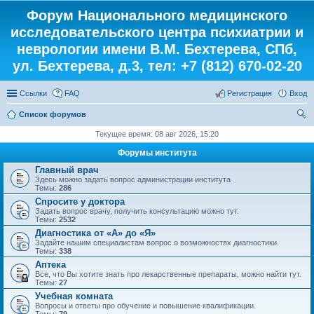
Форум Национального медицинского
исследовательского центра психиатрии и
неврологии имени В.М. Бехтерева, СПб,
ул. Бехтерева, д.3, тел: +7 (812) 670-02-20
Ссылки
FAQ
Регистрация
Вход
Список форумов
ои
Текущее время: 08 авг 2026, 15:20
ск
Форумы института
Главный врач
Здесь можно задать вопрос администрации института
Темы:
286
Спросите у доктора
Задать вопрос врачу, получить консультацию можно тут.
Темы:
2532
Диагностика от «А» до «Я»
Задайте нашим специалистам вопрос о возможностях диагностики.
Темы:
338
Аптека
Все, что Вы хотите знать про лекарственные препараты, можно найти тут.
Темы:
27
Учебная комната
Вопросы и ответы про обучение и повышение квалификации.