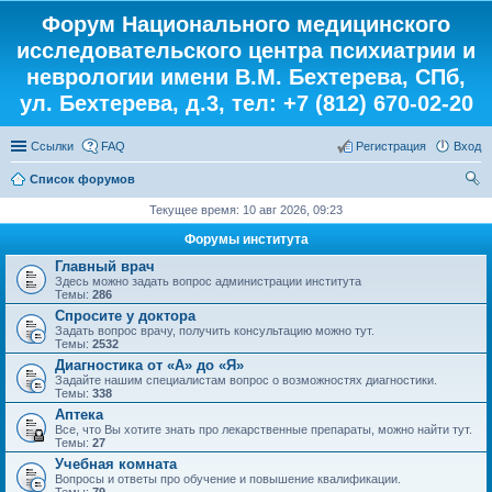
Форум Национального медицинского
исследовательского центра психиатрии и
неврологии имени В.М. Бехтерева, СПб,
ул. Бехтерева, д.3, тел: +7 (812) 670-02-20
Ссылки
FAQ
Регистрация
Вход
Список форумов
ои
Текущее время: 10 авг 2026, 09:23
ск
Форумы института
Главный врач
Здесь можно задать вопрос администрации института
Темы:
286
Спросите у доктора
Задать вопрос врачу, получить консультацию можно тут.
Темы:
2532
Диагностика от «А» до «Я»
Задайте нашим специалистам вопрос о возможностях диагностики.
Темы:
338
Аптека
Все, что Вы хотите знать про лекарственные препараты, можно найти тут.
Темы:
27
Учебная комната
Вопросы и ответы про обучение и повышение квалификации.