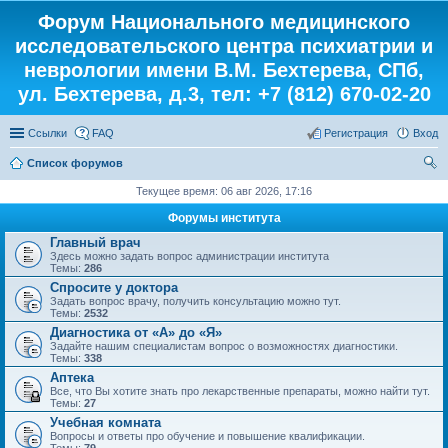
Форум Национального медицинского
исследовательского центра психиатрии и
неврологии имени В.М. Бехтерева, СПб,
ул. Бехтерева, д.3, тел: +7 (812) 670-02-20
Ссылки
FAQ
Регистрация
Вход
Список форумов
ои
Текущее время: 06 авг 2026, 17:16
ск
Форумы института
Главный врач
Здесь можно задать вопрос администрации института
Темы:
286
Спросите у доктора
Задать вопрос врачу, получить консультацию можно тут.
Темы:
2532
Диагностика от «А» до «Я»
Задайте нашим специалистам вопрос о возможностях диагностики.
Темы:
338
Аптека
Все, что Вы хотите знать про лекарственные препараты, можно найти тут.
Темы:
27
Учебная комната
Вопросы и ответы про обучение и повышение квалификации.