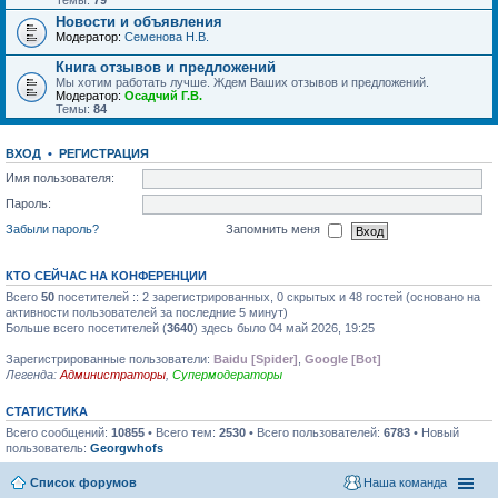
Темы:
79
Новости и объявления
Модератор:
Семенова Н.В.
Книга отзывов и предложений
Мы хотим работать лучше. Ждем Ваших отзывов и предложений.
Модератор:
Осадчий Г.В.
Темы:
84
ВХОД
•
РЕГИСТРАЦИЯ
Имя пользователя:
Пароль:
Забыли пароль?
Запомнить меня
КТО СЕЙЧАС НА КОНФЕРЕНЦИИ
Всего
50
посетителей :: 2 зарегистрированных, 0 скрытых и 48 гостей (основано на
активности пользователей за последние 5 минут)
Больше всего посетителей (
3640
) здесь было 04 май 2026, 19:25
Зарегистрированные пользователи:
Baidu [Spider]
,
Google [Bot]
Легенда:
Администраторы
,
Супермодераторы
СТАТИСТИКА
Всего сообщений:
10855
• Всего тем:
2530
• Всего пользователей:
6783
• Новый
пользователь:
Georgwhofs
Список форумов
Наша команда