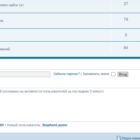
27
ожно найти тут.
79
ии.
0
84
жений.
Забыли пароль?
|
Запомнить меня
ей (основано на активности пользователей за последние 5 минут)
88
• Новый пользователь:
StephenLaumn
Наша кома