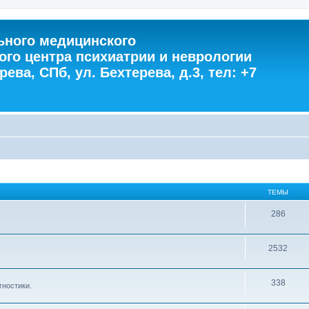
ного медицинского
ого центра психиатрии и неврологии
ева, СПб, ул. Бехтерева, д.3, тел: +7
ТЕМЫ
286
2532
338
гностики.