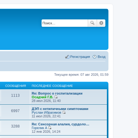
Регистрация
Вход
Текущее время: 07 авг 2026, 01:59
СООБЩЕНИЯ
ПОСЛЕДНЕЕ СООБЩЕНИЕ
Re: Вопрос о госпитализации
1113
Осадчий Г.В.
П
28 июл 2026, 11:40
е
р
ДЭП с нетипичными симптомами
6997
е
Руслан Ибрагимов
й
П
11 июл 2026, 22:41
т
е
и
р
Re: Сенсорная алалия, сурдоло…
3288
к
е
Горелик А
п
й
П
12 янв 2026, 14:24
о
т
е
с
и