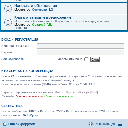
Темы:
79
Новости и объявления
Модератор:
Семенова Н.В.
Книга отзывов и предложений
Мы хотим работать лучше. Ждем Ваших отзывов и предложений.
Модератор:
Осадчий Г.В.
Темы:
84
ВХОД
•
РЕГИСТРАЦИЯ
Имя пользователя:
Пароль:
Забыли пароль?
Запомнить меня
КТО СЕЙЧАС НА КОНФЕРЕНЦИИ
Всего
22
посетителя :: 2 зарегистрированных, 0 скрытых и 20 гостей (основано на
активности пользователей за последние 5 минут)
Больше всего посетителей (
3640
) здесь было 04 май 2026, 19:25
Зарегистрированные пользователи:
Baidu [Spider]
,
Google [Bot]
Легенда:
Администраторы
,
Супермодераторы
СТАТИСТИКА
Всего сообщений:
10855
• Всего тем:
2530
• Всего пользователей:
6791
• Новый
пользователь:
XeloPymn
Список форумов
Наша команда