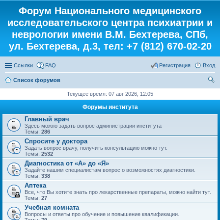
Форум Национального медицинского
исследовательского центра психиатрии и
неврологии имени В.М. Бехтерева, СПб,
ул. Бехтерева, д.3, тел: +7 (812) 670-02-20
Ссылки
FAQ
Регистрация
Вход
Список форумов
ои
Текущее время: 07 авг 2026, 12:05
ск
Форумы института
Главный врач
Здесь можно задать вопрос администрации института
Темы:
286
Спросите у доктора
Задать вопрос врачу, получить консультацию можно тут.
Темы:
2532
Диагностика от «А» до «Я»
Задайте нашим специалистам вопрос о возможностях диагностики.
Темы:
338
Аптека
Все, что Вы хотите знать про лекарственные препараты, можно найти тут.
Темы:
27
Учебная комната
Вопросы и ответы про обучение и повышение квалификации.