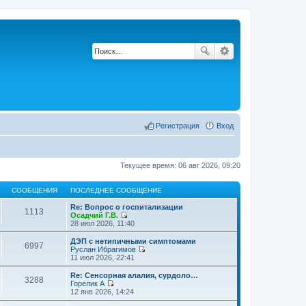
Регистрация
Вход
Текущее время: 06 авг 2026, 09:20
СООБЩЕНИЯ
ПОСЛЕДНЕЕ СООБЩЕНИЕ
Re: Вопрос о госпитализации
1113
Осадчий Г.В.
П
28 июл 2026, 11:40
е
р
ДЭП с нетипичными симптомами
6997
е
Руслан Ибрагимов
й
П
11 июл 2026, 22:41
т
е
и
р
Re: Сенсорная алалия, сурдоло…
3288
к
е
Горелик А
п
й
П
12 янв 2026, 14:24
о
т
е
с
и