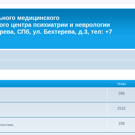
ного медицинского
ого центра психиатрии и неврологии
ева, СПб, ул. Бехтерева, д.3, тел: +7
ТЕМЫ
286
2532
338
гностики.