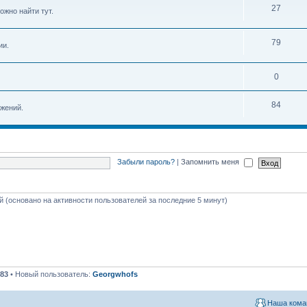
27
ожно найти тут.
79
ии.
0
84
жений.
Забыли пароль?
|
Запомнить меня
ей (основано на активности пользователей за последние 5 минут)
83
• Новый пользователь:
Georgwhofs
Наша кома