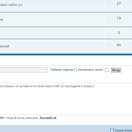
27
ожно найти тут.
79
ии.
0
84
жений.
Забыли пароль?
|
Запомнить меня
 (основано на активности пользователей за последние 5 минут)
94
• Новый пользователь:
DonaldLek
Наша кома