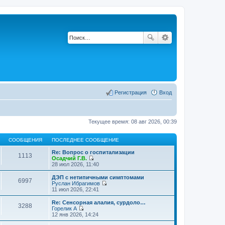
Регистрация
Вход
Текущее время: 08 авг 2026, 00:39
СООБЩЕНИЯ
ПОСЛЕДНЕЕ СООБЩЕНИЕ
Re: Вопрос о госпитализации
1113
Осадчий Г.В.
П
28 июл 2026, 11:40
е
р
ДЭП с нетипичными симптомами
6997
е
Руслан Ибрагимов
й
П
11 июл 2026, 22:41
т
е
и
р
Re: Сенсорная алалия, сурдоло…
3288
к
е
Горелик А
п
й
П
12 янв 2026, 14:24
о
т
е
с
и