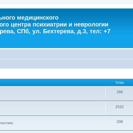
ного медицинского
ого центра психиатрии и неврологии
ева, СПб, ул. Бехтерева, д.3, тел: +7
ТЕМЫ
286
2532
338
гностики.