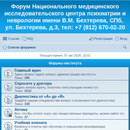
Форум Национального медицинского
исследовательского центра психиатрии и
неврологии имени В.М. Бехтерева, СПб,
ул. Бехтерева, д.3, тел: +7 (812) 670-02-20
Ссылки
FAQ
Регистрация
Вход
Список форумов
ои
Текущее время: 07 авг 2026, 15:01
ск
Форумы института
Главный врач
Здесь можно задать вопрос администрации института
Темы:
286
Спросите у доктора
Задать вопрос врачу, получить консультацию можно тут.
Темы:
2532
Диагностика от «А» до «Я»
Задайте нашим специалистам вопрос о возможностях диагностики.
Темы:
338
Аптека
Все, что Вы хотите знать про лекарственные препараты, можно найти тут.
Темы:
27
Учебная комната
Вопросы и ответы про обучение и повышение квалификации.