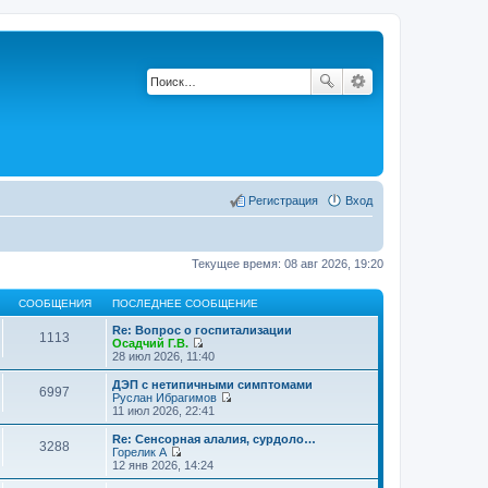
Регистрация
Вход
Текущее время: 08 авг 2026, 19:20
СООБЩЕНИЯ
ПОСЛЕДНЕЕ СООБЩЕНИЕ
Re: Вопрос о госпитализации
1113
Осадчий Г.В.
П
28 июл 2026, 11:40
е
р
ДЭП с нетипичными симптомами
6997
е
Руслан Ибрагимов
й
П
11 июл 2026, 22:41
т
е
и
р
Re: Сенсорная алалия, сурдоло…
3288
к
е
Горелик А
п
й
П
12 янв 2026, 14:24
о
т
е
с
и