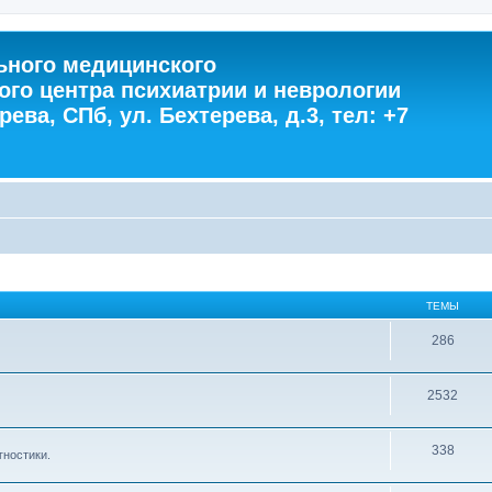
ного медицинского
ого центра психиатрии и неврологии
ева, СПб, ул. Бехтерева, д.3, тел: +7
ТЕМЫ
286
2532
338
гностики.