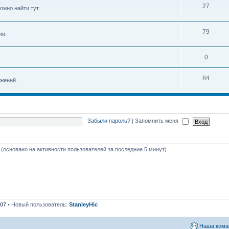
27
ожно найти тут.
79
ии.
0
84
жений.
Забыли пароль?
|
Запомнить меня
й (основано на активности пользователей за последние 5 минут)
07
• Новый пользователь:
StanleyHic
Наша кома