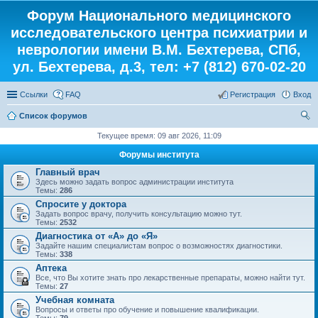
Форум Национального медицинского
исследовательского центра психиатрии и
неврологии имени В.М. Бехтерева, СПб,
ул. Бехтерева, д.3, тел: +7 (812) 670-02-20
Ссылки
FAQ
Регистрация
Вход
Список форумов
ои
Текущее время: 09 авг 2026, 11:09
ск
Форумы института
Главный врач
Здесь можно задать вопрос администрации института
Темы:
286
Спросите у доктора
Задать вопрос врачу, получить консультацию можно тут.
Темы:
2532
Диагностика от «А» до «Я»
Задайте нашим специалистам вопрос о возможностях диагностики.
Темы:
338
Аптека
Все, что Вы хотите знать про лекарственные препараты, можно найти тут.
Темы:
27
Учебная комната
Вопросы и ответы про обучение и повышение квалификации.