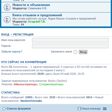
Темы:
79
Новости и объявления
Модератор:
Семенова Н.В.
Книга отзывов и предложений
Мы хотим работать лучше. Ждем Ваших отзывов и предложений.
Модератор:
Осадчий Г.В.
Темы:
84
ВХОД
•
РЕГИСТРАЦИЯ
Имя пользователя:
Пароль:
Забыли пароль?
Запомнить меня
КТО СЕЙЧАС НА КОНФЕРЕНЦИИ
Всего
51
посетитель :: 1 зарегистрированный, 0 скрытых и 50 гостей (основано на
активности пользователей за последние 5 минут)
Больше всего посетителей (
3640
) здесь было 04 май 2026, 19:25
Зарегистрированные пользователи:
Baidu [Spider]
Легенда:
Администраторы
,
Супермодераторы
СТАТИСТИКА
Всего сообщений:
10855
• Всего тем:
2530
• Всего пользователей:
6814
• Новый
пользователь:
VandornUnreake
Список форумов
Наша команда