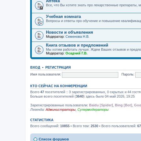
Аптека
Все, что Вы хотите знать про лекарственные препараты, м
Учебная комната
Вопросы и ответы про обучение и повышение квалификац
Новости и объявления
Модератор:
Семенова Н.В.
Книга отзывов и предложений
Мы хотим работать лучше. Ждем Ваших отзывов и предло
Модератор:
Осадчий Г.В.
ВХОД
•
РЕГИСТРАЦИЯ
Имя пользователя:
Пароль:
КТО СЕЙЧАС НА КОНФЕРЕНЦИИ
Всего
47
посетителей :: 3 зарегистрированных, 0 скрытых и 44 гост
Больше всего посетителей (
3640
) здесь было 04 май 2026, 19:25
Зарегистрированные пользователи:
Baidu [Spider]
,
Bing [Bot]
,
Goo
Легенда:
Администраторы
,
Супермодераторы
СТАТИСТИКА
Всего сообщений:
10855
• Всего тем:
2530
• Всего пользователей:
67
Список форумов