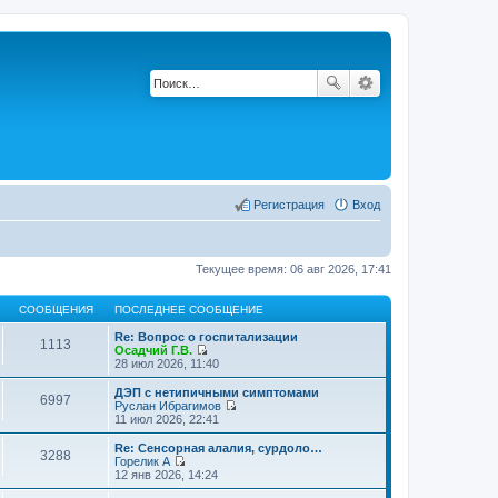
Регистрация
Вход
Текущее время: 06 авг 2026, 17:41
СООБЩЕНИЯ
ПОСЛЕДНЕЕ СООБЩЕНИЕ
Re: Вопрос о госпитализации
1113
Осадчий Г.В.
П
28 июл 2026, 11:40
е
р
ДЭП с нетипичными симптомами
6997
е
Руслан Ибрагимов
й
П
11 июл 2026, 22:41
т
е
и
р
Re: Сенсорная алалия, сурдоло…
3288
к
е
Горелик А
п
й
П
12 янв 2026, 14:24
о
т
е
с
и