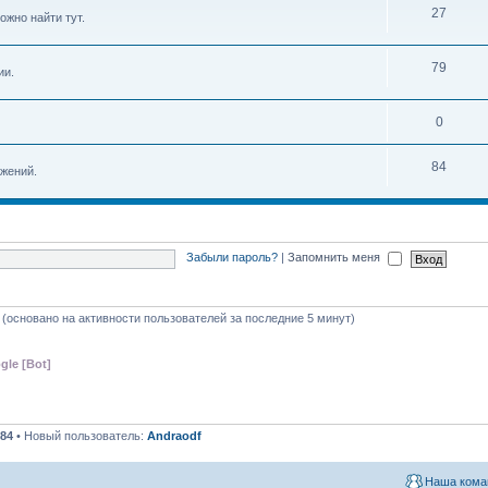
27
ожно найти тут.
79
ии.
0
84
жений.
Забыли пароль?
|
Запомнить меня
я (основано на активности пользователей за последние 5 минут)
gle [Bot]
84
• Новый пользователь:
Andraodf
Наша кома