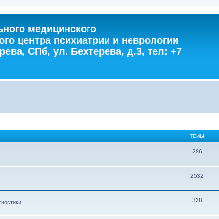
ного медицинского
ого центра психиатрии и неврологии
ева, СПб, ул. Бехтерева, д.3, тел: +7
ТЕМЫ
286
2532
338
гностики.