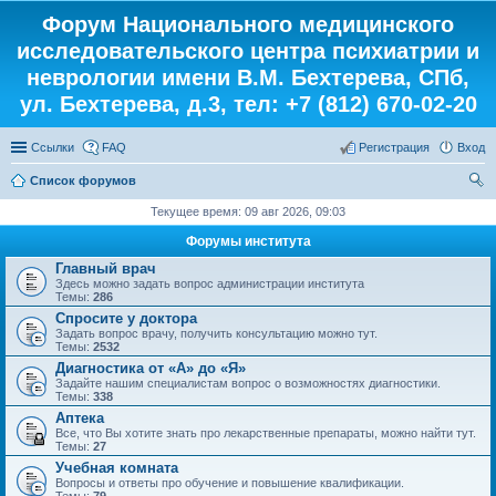
Форум Национального медицинского
исследовательского центра психиатрии и
неврологии имени В.М. Бехтерева, СПб,
ул. Бехтерева, д.3, тел: +7 (812) 670-02-20
Ссылки
FAQ
Регистрация
Вход
Список форумов
ои
Текущее время: 09 авг 2026, 09:03
ск
Форумы института
Главный врач
Здесь можно задать вопрос администрации института
Темы:
286
Спросите у доктора
Задать вопрос врачу, получить консультацию можно тут.
Темы:
2532
Диагностика от «А» до «Я»
Задайте нашим специалистам вопрос о возможностях диагностики.
Темы:
338
Аптека
Все, что Вы хотите знать про лекарственные препараты, можно найти тут.
Темы:
27
Учебная комната
Вопросы и ответы про обучение и повышение квалификации.