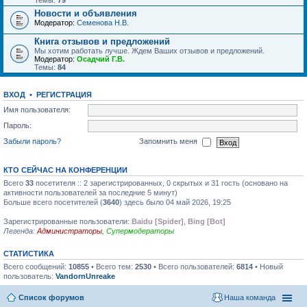
Темы:
79
Новости и объявления
Модератор:
Семенова Н.В.
Книга отзывов и предложений
Мы хотим работать лучше. Ждем Ваших отзывов и предложений.
Модератор:
Осадчий Г.В.
Темы:
84
ВХОД
•
РЕГИСТРАЦИЯ
Имя пользователя:
Пароль:
Забыли пароль?
Запомнить меня
КТО СЕЙЧАС НА КОНФЕРЕНЦИИ
Всего
33
посетителя :: 2 зарегистрированных, 0 скрытых и 31 гость (основано на
активности пользователей за последние 5 минут)
Больше всего посетителей (
3640
) здесь было 04 май 2026, 19:25
Зарегистрированные пользователи:
Baidu [Spider]
,
Bing [Bot]
Легенда:
Администраторы
,
Супермодераторы
СТАТИСТИКА
Всего сообщений:
10855
• Всего тем:
2530
• Всего пользователей:
6814
• Новый
пользователь:
VandornUnreake
Список форумов
Наша команда