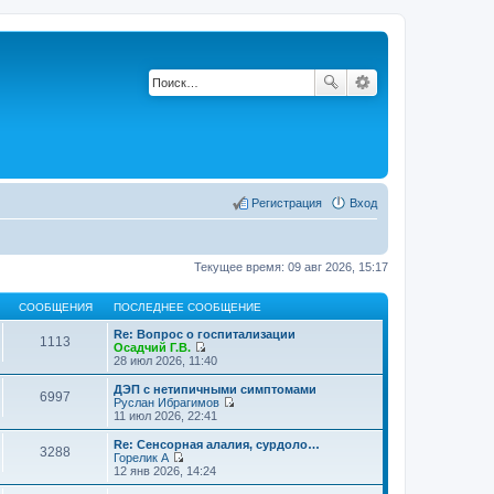
Регистрация
Вход
Текущее время: 09 авг 2026, 15:17
СООБЩЕНИЯ
ПОСЛЕДНЕЕ СООБЩЕНИЕ
Re: Вопрос о госпитализации
1113
Осадчий Г.В.
П
28 июл 2026, 11:40
е
р
ДЭП с нетипичными симптомами
6997
е
Руслан Ибрагимов
й
П
11 июл 2026, 22:41
т
е
и
р
Re: Сенсорная алалия, сурдоло…
3288
к
е
Горелик А
п
й
П
12 янв 2026, 14:24
о
т
е
с
и