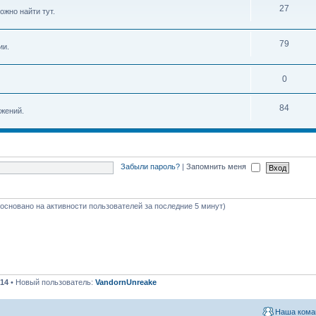
27
ожно найти тут.
79
ии.
0
84
жений.
Забыли пароль?
|
Запомнить меня
 (основано на активности пользователей за последние 5 минут)
14
• Новый пользователь:
VandornUnreake
Наша кома