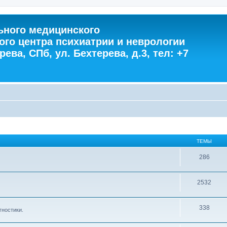
ного медицинского
ого центра психиатрии и неврологии
ева, СПб, ул. Бехтерева, д.3, тел: +7
ТЕМЫ
286
2532
338
гностики.