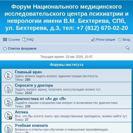
Форум Национального медицинского
исследовательского центра психиатрии и
неврологии имени В.М. Бехтерева, СПб,
ул. Бехтерева, д.3, тел: +7 (812) 670-02-20
Ссылки
FAQ
Регистрация
Вход
Список форумов
ои
Текущее время: 10 авг 2026, 15:47
ск
Форумы института
Главный врач
Здесь можно задать вопрос администрации института
Темы:
286
Спросите у доктора
Задать вопрос врачу, получить консультацию можно тут.
Темы:
2532
Диагностика от «А» до «Я»
Задайте нашим специалистам вопрос о возможностях диагностики.
Темы:
338
Аптека
Все, что Вы хотите знать про лекарственные препараты, можно найти тут.
Темы:
27
Учебная комната
Вопросы и ответы про обучение и повышение квалификации.