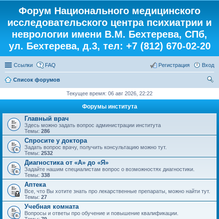
Форум Национального медицинского
исследовательского центра психиатрии и
неврологии имени В.М. Бехтерева, СПб,
ул. Бехтерева, д.3, тел: +7 (812) 670-02-20
Ссылки
FAQ
Регистрация
Вход
Список форумов
ои
Текущее время: 06 авг 2026, 22:22
ск
Форумы института
Главный врач
Здесь можно задать вопрос администрации института
Темы:
286
Спросите у доктора
Задать вопрос врачу, получить консультацию можно тут.
Темы:
2532
Диагностика от «А» до «Я»
Задайте нашим специалистам вопрос о возможностях диагностики.
Темы:
338
Аптека
Все, что Вы хотите знать про лекарственные препараты, можно найти тут.
Темы:
27
Учебная комната
Вопросы и ответы про обучение и повышение квалификации.