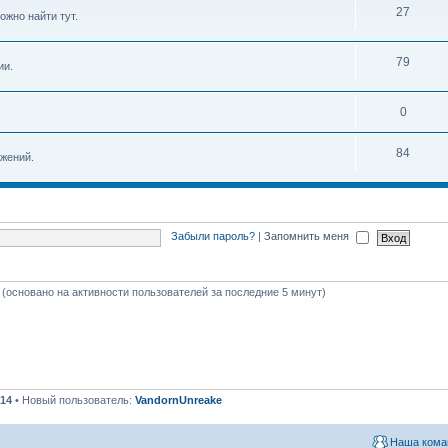
27
ожно найти тут.
79
ии.
0
84
жений.
Забыли пароль?
|
Запомнить меня
я (основано на активности пользователей за последние 5 минут)
14
• Новый пользователь:
VandornUnreake
Наша кома