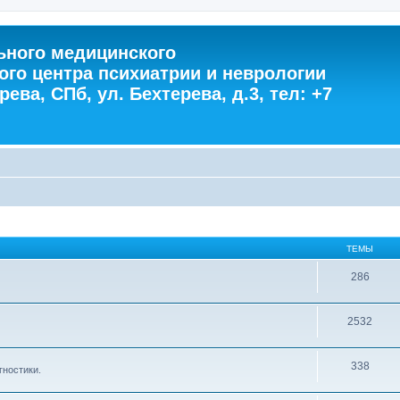
ного медицинского
ого центра психиатрии и неврологии
ева, СПб, ул. Бехтерева, д.3, тел: +7
ТЕМЫ
286
2532
338
гностики.