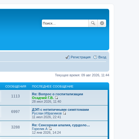
Регистрация
Вход
Текущее время: 09 авг 2026, 11:44
СООБЩЕНИЯ
ПОСЛЕДНЕЕ СООБЩЕНИЕ
Re: Вопрос о госпитализации
1113
Осадчий Г.В.
П
28 июл 2026, 11:40
е
р
ДЭП с нетипичными симптомами
6997
е
Руслан Ибрагимов
й
П
11 июл 2026, 22:41
т
е
и
р
Re: Сенсорная алалия, сурдоло…
3288
к
е
Горелик А
п
й
П
12 янв 2026, 14:24
о
т
е
с
и